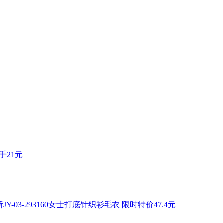
手21元
JY-03-293160女士打底针织衫毛衣 限时特价47.4元