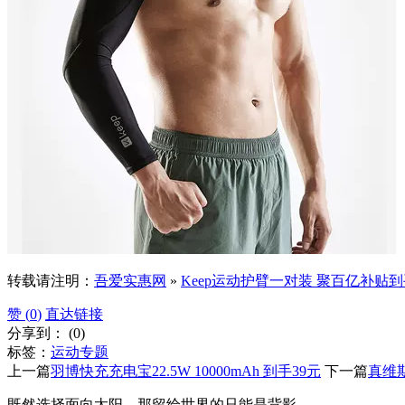
转载请注明：
吾爱实惠网
»
Keep运动护臂一对装 聚百亿补贴到
赞 (
0
)
直达链接
分享到：
(
0
)
标签：
运动专题
上一篇
羽博快充充电宝22.5W 10000mAh 到手39元
下一篇
真维斯
既然选择面向太阳，那留给世界的只能是背影。