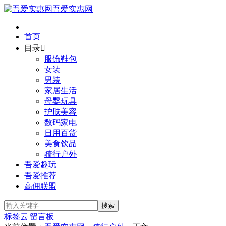
吾爱实惠网
首页
目录

服饰鞋包
女装
男装
家居生活
母婴玩具
护肤美容
数码家电
日用百货
美食饮品
骑行户外
吾爱趣玩
吾爱推荐
高佣联盟
标签云
|
留言板