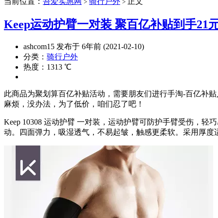
当前位置：
吾爱实惠网
骑行户外
正文
>
>
Keep运动护臂一对装 聚百亿补贴到手21
ashcom15 发布于 6年前 (2021-02-10)
分类：
骑行户外
热度：1313 ℃
此商品为聚划算百亿补贴活动，需要朋友们进行手淘-百亿补贴
麻烦，没办法，为了低价，咱们忍了吧！
Keep 10308 运动护臂 一对装，运动护臂可防护手臂
动。四面弹力，吸湿透气，不易起皱，触感更柔软。采用厚度