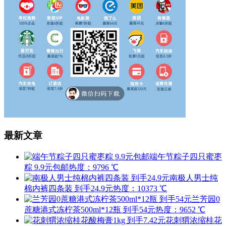
最新文章
端午节粽子四只蜜枣
粽 9.9元包邮
热度：9796 ℃
南极人男士纯
棉内裤四条装 到手24.9元
热度：10373 ℃
兰芳园0
蔗糖港式冻柠茶500ml*12瓶 到手54元
热度：9652 ℃
花刺猬浓缩桂花