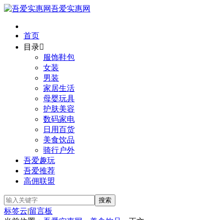
吾爱实惠网
首页
目录

服饰鞋包
女装
男装
家居生活
母婴玩具
护肤美容
数码家电
日用百货
美食饮品
骑行户外
吾爱趣玩
吾爱推荐
高佣联盟
标签云
|
留言板