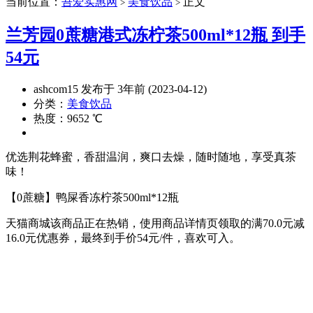
当前位置：
吾爱实惠网
美食饮品
正文
>
>
兰芳园0蔗糖港式冻柠茶500ml*12瓶 到手
54元
ashcom15 发布于 3年前 (2023-04-12)
分类：
美食饮品
热度：9652 ℃
优选荆花蜂蜜，香甜温润，爽口去燥，随时随地，享受真茶
味！
【0蔗糖】鸭屎香冻柠茶500ml*12瓶
天猫商城该商品正在热销，使用商品详情页领取的满70.0元减
16.0元优惠券，最终到手价54元/件，喜欢可入。