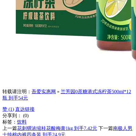
转载请注明：
吾爱实惠网
»
兰芳园0蔗糖港式冻柠茶500ml*12
瓶 到手54元
赞 (
1
)
直达链接
分享到：
(
0
)
标签：
饮料
上一篇
花刺猬浓缩桂花酸梅膏1kg 到手7.42元
下一篇
南极人男
士纯棉内裤四条装 到手24.9元