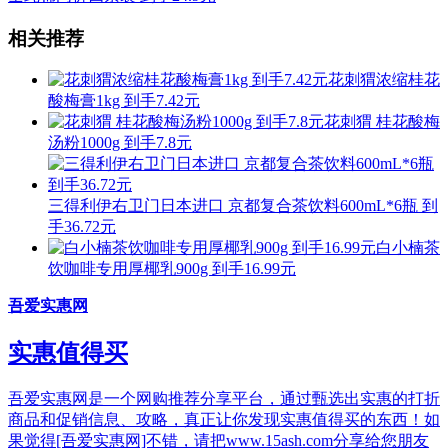
相关推荐
花刺猬浓缩桂花
酸梅膏1kg 到手7.42元
花刺猬 桂花酸梅
汤粉1000g 到手7.8元
三得利伊右卫门日本进口 京都复合茶饮料600mL*6瓶 到
手36.72元
白小楠茶
饮咖啡专用厚椰乳900g 到手16.99元
吾爱实惠网
实惠值得买
吾爱实惠网是一个网购推荐分享平台，通过甄选出实惠的打折
商品和促销信息、攻略，真正让你发现实惠值得买的东西！如
果觉得[吾爱实惠网]不错，请把www.15ash.com分享给您朋友