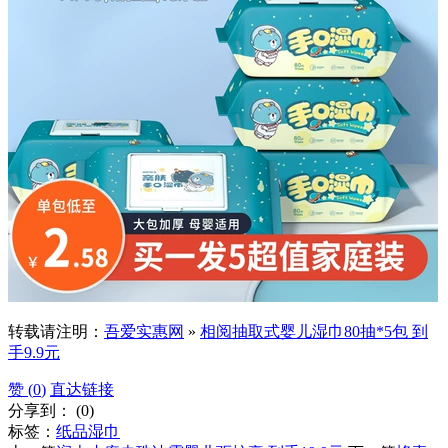
转载请注明：
吾爱实惠网
»
相阅抽取式婴儿湿巾80抽*5包 到
手9.9元
赞 (
0
)
直达链接
分享到：
(
0
)
标签：
纸品湿巾