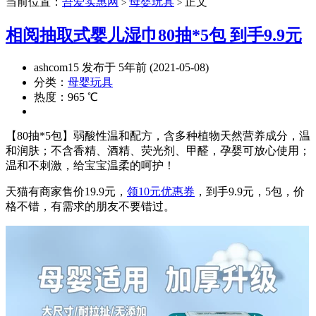
当前位置：
吾爱实惠网
母婴玩具
正文
>
>
相阅抽取式婴儿湿巾80抽*5包 到手9.9元
ashcom15 发布于 5年前 (2021-05-08)
分类：
母婴玩具
热度：965 ℃
【80抽*5包】弱酸性温和配方，含多种植物天然营养成分，温
和润肤；不含香精、酒精、荧光剂、甲醛，孕婴可放心使用；
温和不刺激，给宝宝温柔的呵护！
天猫有商家售价19.9元，
领10元优惠券
，到手9.9元，5包，价
格不错，有需求的朋友不要错过。