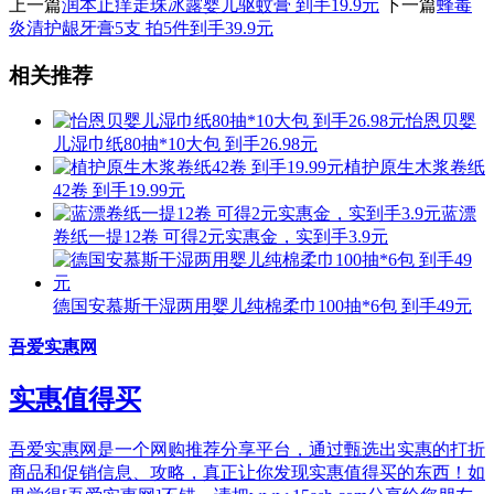
上一篇
润本止痒走珠冰露婴儿驱蚊膏 到手19.9元
下一篇
蜂毒
炎清护龈牙膏5支 拍5件到手39.9元
相关推荐
怡恩贝婴
儿湿巾纸80抽*10大包 到手26.98元
植护原生木浆卷纸
42卷 到手19.99元
蓝漂
卷纸一提12卷 可得2元实惠金，实到手3.9元
德国安慕斯干湿两用婴儿纯棉柔巾100抽*6包 到手49元
吾爱实惠网
实惠值得买
吾爱实惠网是一个网购推荐分享平台，通过甄选出实惠的打折
商品和促销信息、攻略，真正让你发现实惠值得买的东西！如