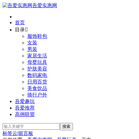
吾爱实惠网
首页
目录

服饰鞋包
女装
男装
家居生活
母婴玩具
护肤美容
数码家电
日用百货
美食饮品
骑行户外
吾爱趣玩
吾爱推荐
高佣联盟
标签云
|
留言板