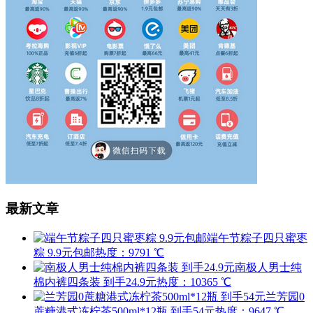
最新文章
端午节粽子四只蜜枣
粽 9.9元包邮
热度：9791 ℃
南极人男士纯
棉内裤四条装 到手24.9元
热度：10365 ℃
兰芳园0
蔗糖港式冻柠茶500ml*12瓶 到手54元
热度：9647 ℃