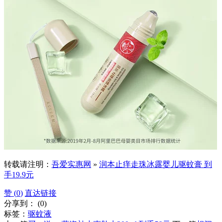
转载请注明：
吾爱实惠网
»
润本止痒走珠冰露婴儿驱蚊膏 到
手19.9元
赞 (
0
)
直达链接
分享到：
(
0
)
标签：
驱蚊液