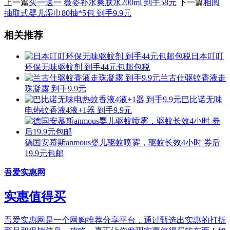
上一篇
买一送一 薇姿补水爽肤水200ml 到手58元
下一篇
相阅
抽取式婴儿湿巾80抽*5包 到手9.9元
相关推荐
日本叮叮
环保无味驱蚊剂 到手44元包邮包税
兰古仕驱蚊香液走
珠凝露 到手9.9元
巴比诺无味
电热蚊香液4液+1器 到手9.9元
德国安慕斯anmous婴儿驱蚊喷雾，驱蚊长效4小时 券后
19.9元包邮
吾爱实惠网
实惠值得买
吾爱实惠网是一个网购推荐分享平台，通过甄选出实惠的打折