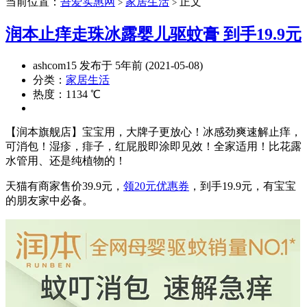
当前位置：
吾爱实惠网
家居生活
正文
>
>
润本止痒走珠冰露婴儿驱蚊膏 到手19.9元
ashcom15 发布于 5年前 (2021-05-08)
分类：
家居生活
热度：1134 ℃
【润本旗舰店】宝宝用，大牌子更放心！冰感劲爽速解止痒，
可消包！湿疹，痱子，红屁股即涂即见效！全家适用！比花露
水管用、还是纯植物的！
天猫有商家售价39.9元，
领20元优惠券
，到手19.9元，有宝宝
的朋友家中必备。