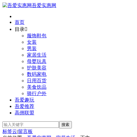
吾爱实惠网
首页
目录

服饰鞋包
女装
男装
家居生活
母婴玩具
护肤美容
数码家电
日用百货
美食饮品
骑行户外
吾爱趣玩
吾爱推荐
高佣联盟
标签云
|
留言板