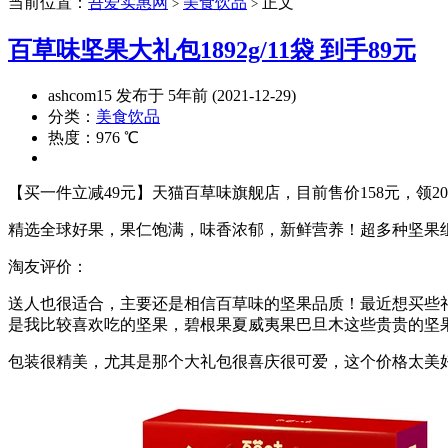
当前位置：
吾爱实惠网
美食饮品
正文
>
>
百草味坚果大礼包1892g/11袋 到手89元
ashcom15 发布于 5年前 (2021-12-29)
分类：
美食饮品
热度：976 ℃
【买一件立减49元】天猫百草味旗舰店，目前售价158元，领2
精选全球好果，果仁饱满，味香浓郁，新鲜营养！超多种坚果
淘友评价：
送人也很适合，主要还是相信百草味的坚果品质！最近想买些
是我比较喜欢吃的坚果，碧根果夏威夷果巴旦木这些贵贵的坚
包装很精美，尤其是那个大礼包很喜庆很可爱，这个价格太美