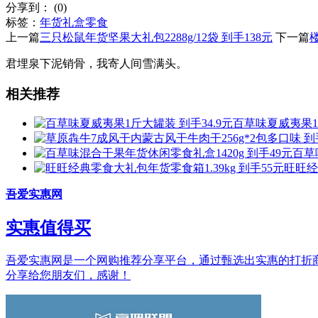
分享到：
(
0
)
标签：
年货礼盒
零食
上一篇
三只松鼠年货坚果大礼包2288g/12袋 到手138元
下一篇
君埋泉下泥销骨，我寄人间雪满头。
相关推荐
百草味夏威夷果1斤
百草
旺旺经
吾爱实惠网
实惠值得买
吾爱实惠网是一个网购推荐分享平台，通过甄选出实惠的打折商品和
分享给您朋友们，感谢！