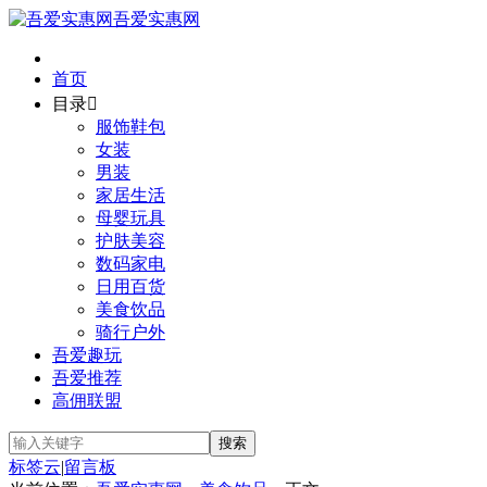
吾爱实惠网
首页
目录

服饰鞋包
女装
男装
家居生活
母婴玩具
护肤美容
数码家电
日用百货
美食饮品
骑行户外
吾爱趣玩
吾爱推荐
高佣联盟
标签云
|
留言板