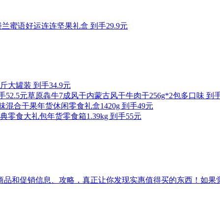
楼兰蜜语好运连连坚果礼盒 到手29.9元
大罐装 到手34.9元
草原犇牛7成风干内蒙古风干牛肉干256g*2包多口味 到手5
味混合干果年货休闲零食礼盒1420g 到手49元
典零食大礼包年货零食箱1.39kg 到手55元
促销信息、攻略，真正让你发现实惠值得买的东西！如果觉得[吾爱实