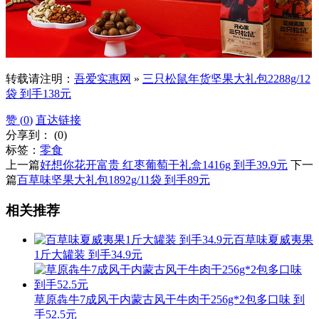
转载请注明：
吾爱实惠网
»
三只松鼠年货坚果大礼包2288g/12
袋 到手138元
赞 (
0
)
直达链接
分享到：
(
0
)
标签：
零食
上一篇
好想你花开富贵 红枣葡萄干礼盒1416g 到手39.9元
下一
篇
百草味坚果大礼包1892g/11袋 到手89元
相关推荐
百草味夏威夷果
1斤大罐装 到手34.9元
草原犇牛7成风干内蒙古风干牛肉干256g*2包多口味 到
手52.5元