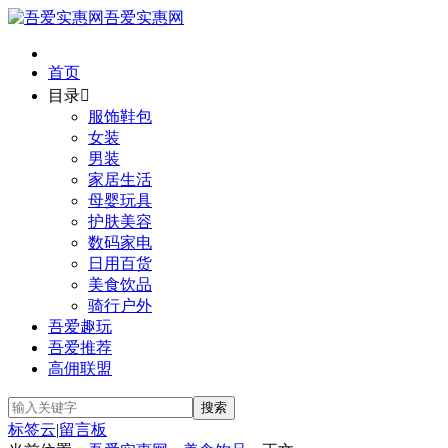
吾爱实惠网
首页
目录

服饰鞋包
女装
男装
家居生活
母婴玩具
护肤美容
数码家电
日用百货
美食饮品
骑行户外
吾爱趣玩
吾爱推荐
高佣联盟
标签云
|
留言板