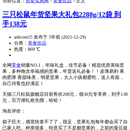
当前位置：
吾爱实惠网
美食饮品
正文
>
>
三只松鼠年货坚果大礼包2288g/12袋 到
手138元
ashcom15 发布于 5年前 (2021-12-29)
分类：
美食饮品
热度：869 ℃
全网
零食
销量NO.1，年味礼盒，佳节必备！精选优质美味坚
果，多种饱含幸福感的坚果，年货送礼必备！！皮薄易剥 果
肉肥厚 香甜味美，明星坚果，大人小孩都爱吃，送人有面，
自己待客也好满足！
天猫三只松鼠旗舰店目前售价208元，领30元专享券，到手138
元，百万潮礼抢先囤，哈哈！
淘友评价：
箱子巨大，感觉快拿不了了，很足，坚果礼包每年都会买了自
己家人吃。种类很多，特意买了不是都坚果的，之前的蚕豆挺