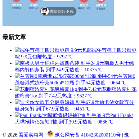
最新文章
端午节粽子四只蜜枣
粽 9.9元包邮
热度：9797 ℃
南极人男士纯
棉内裤四条装 到手24.9元
热度：10375 ℃
兰芳园0
蔗糖港式冻柠茶500ml*12瓶 到手54元
热度：9654 ℃
花刺猬浓缩桂花
酸梅膏1kg 到手7.42元
热度：9527 ℃
迪卡侬女款五分
健身短裤 到手67.9元
热度：9451 ℃
Paul Frank/
大嘴猴情侣短袖T恤 到手39.9元
热度：9866 ℃
© 2026
吾爱实惠网
豫公网安备 41042302000110号
|
豫