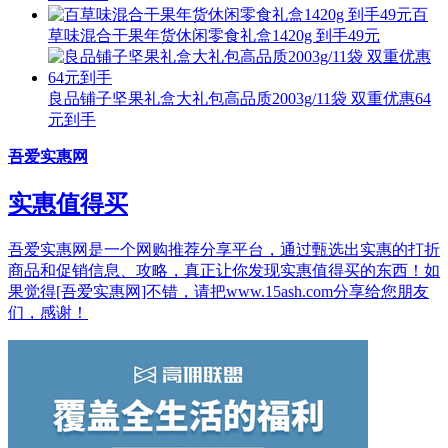
百
草味混合干果年货休闲零食礼盒1420g 到手49元
良品铺子坚果礼盒大礼包高品质2003g/11袋 双重优惠64
元到手
吾爱实惠网
实惠值得买
吾爱实惠网是一个网购推荐分享平台，通过甄选出实惠的打折
商品和促销信息、攻略，真正让你发现实惠值得买的东西！如
果觉得[吾爱实惠网]不错，请把www.15ash.com分享给您朋友
们，感谢！