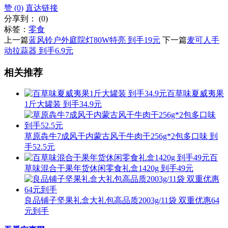
赞 (
0
)
直达链接
分享到：
(
0
)
标签：
零食
上一篇
蓝风铃户外庭院灯80W特亮 到手19元
下一篇
麦可人手
动拉蒜器 到手6.9元
相关推荐
百草味夏威夷果
1斤大罐装 到手34.9元
草原犇牛7成风干内蒙古风干牛肉干256g*2包多口味 到
手52.5元
百
草味混合干果年货休闲零食礼盒1420g 到手49元
良品铺子坚果礼盒大礼包高品质2003g/11袋 双重优惠64
元到手