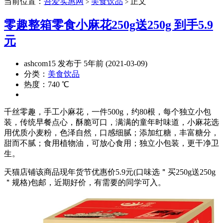
当前位置：
吾爱实惠网
美食饮品
正文
>
>
零趣整箱零食小麻花250g送250g 到手5.9
元
ashcom15 发布于 5年前 (2021-03-09)
分类：
美食饮品
热度：740 ℃
千丝零趣，手工小麻花，一件500g，约80根，每个独立小包
装，传统早餐点心，酥脆可口，满满的童年时味道，小麻花选
用优质小麦粉，色泽自然，口感细腻；添加红糖，丰富糖分，
甜而不腻；食用植物油，可放心食用；独立小包装，更干净卫
生。
天猫店铺该商品现年货节优惠价5.9元(口味选＂买250g送250g
＂规格)包邮，近期好价，有需要的同学可入。