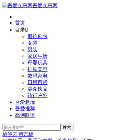
吾爱实惠网
首页
目录

服饰鞋包
女装
男装
家居生活
母婴玩具
护肤美容
数码家电
日用百货
美食饮品
骑行户外
吾爱趣玩
吾爱推荐
高佣联盟
标签云
|
留言板