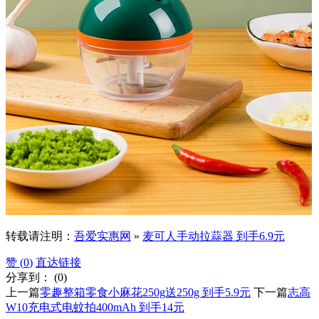
转载请注明：
吾爱实惠网
»
麦可人手动拉蒜器 到手6.9元
赞 (
0
)
直达链接
分享到：
(
0
)
上一篇
零趣整箱零食小麻花250g送250g 到手5.9元
下一篇
志高
W10充电式电蚊拍400mAh 到手14元