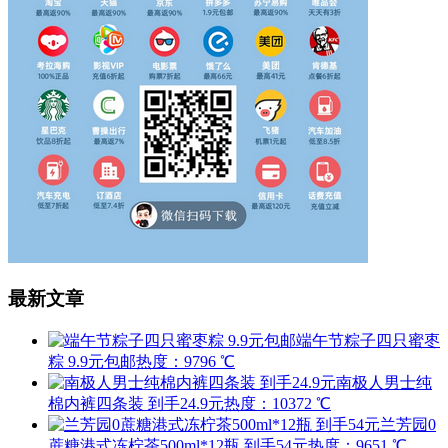
最新文章
端午节粽子四只蜜枣
粽 9.9元包邮
热度：9796 ℃
南极人男士纯
棉内裤四条装 到手24.9元
热度：10372 ℃
兰芳园0
蔗糖港式冻柠茶500ml*12瓶 到手54元
热度：9651 ℃