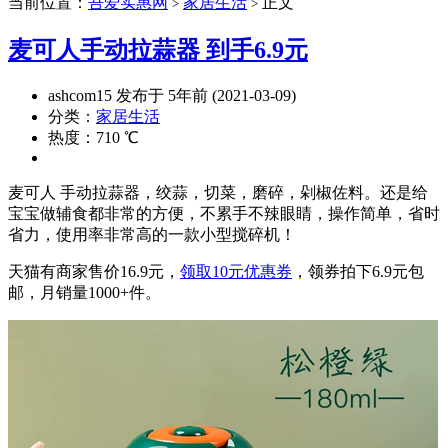
当前位置：
吾爱实惠网
家居生活
正文
>
>
麦可人手动拉蒜器 到手6.9元
ashcom15 发布于 5年前 (2021-03-09)
分类：
家居生活
热度：710 ℃
麦可人 手动拉蒜器，绞蒜，切菜，磨碎，剁椒佐料。还是给
宝宝做辅食都非常的方便，不累手不辣眼睛，操作简单，省时
省力，使用率非常高的一款小型搅碎机！
天猫有商家售价16.9元，
领取10元优惠券
，领券拍下6.9元包
邮，月销量1000+件。