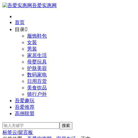
吾爱实惠网
首页
目录

服饰鞋包
女装
男装
家居生活
母婴玩具
护肤美容
数码家电
日用百货
美食饮品
骑行户外
吾爱趣玩
吾爱推荐
高佣联盟
标签云
|
留言板