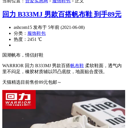
当前位置：
吾爱实惠网
服饰鞋包
正文
>
>
回力 B333MJ 男款百搭帆布鞋 到手89元
ashcom15 发布于 5年前 (2021-06-08)
分类：
服饰鞋包
热度：2451 ℃
国潮帆布，情侣好鞋
WARRIOR 回力 B333MJ 男款百搭
帆布鞋
柔软鞋面，透气内
里不闷足，橡胶材质辅以凹凸底纹，地面贴合度强。
天猫精选目前售价89元包邮～