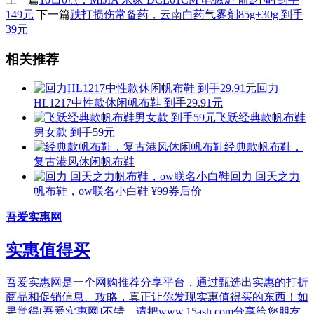
149元
下一篇
跌打损伤常备药，云南白药气雾剂85g+30g 到手
39元
相关推荐
回力
HL1217中性款休闲帆布鞋 到手29.91元
飞跃经典款帆布鞋
男女款 到手59元
经典款帆布鞋，
复古港风休闲帆布鞋
回力 回天之力
帆布鞋，ow联名小白鞋
¥99券后价
吾爱实惠网
实惠值得买
吾爱实惠网是一个网购推荐分享平台，通过甄选出实惠的打折
商品和促销信息、攻略，真正让你发现实惠值得买的东西！如
果觉得[吾爱实惠网]不错，请把www.15ash.com分享给您朋友