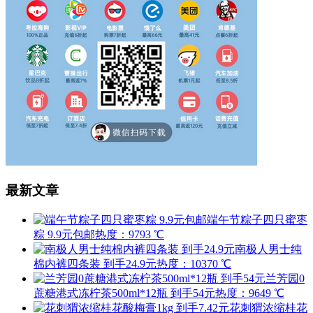
最新文章
端午节粽子四只蜜枣
粽 9.9元包邮
热度：9793 ℃
南极人男士纯
棉内裤四条装 到手24.9元
热度：10370 ℃
兰芳园0
蔗糖港式冻柠茶500ml*12瓶 到手54元
热度：9649 ℃
花刺猬浓缩桂花