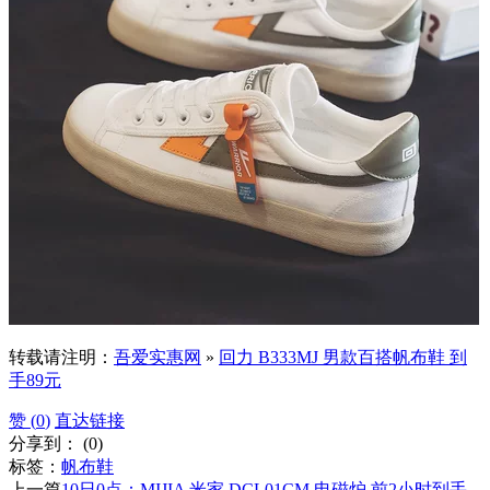
转载请注明：
吾爱实惠网
»
回力 B333MJ 男款百搭帆布鞋 到
手89元
赞 (
0
)
直达链接
分享到：
(
0
)
标签：
帆布鞋
上一篇
10日0点：MIJIA 米家 DCL01CM 电磁炉 前2小时到手