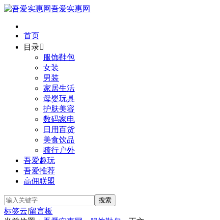
吾爱实惠网
首页
目录

服饰鞋包
女装
男装
家居生活
母婴玩具
护肤美容
数码家电
日用百货
美食饮品
骑行户外
吾爱趣玩
吾爱推荐
高佣联盟
标签云
|
留言板