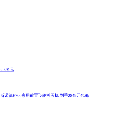
9.91元
de斯诺德E700家用前置飞轮椭圆机 到手2849元包邮