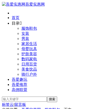
吾爱实惠网
首页
目录

服饰鞋包
女装
男装
家居生活
母婴玩具
护肤美容
数码家电
日用百货
美食饮品
骑行户外
吾爱趣玩
吾爱推荐
高佣联盟
标签云
|
留言板