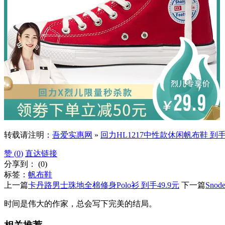
转载请注明：
吾爱实惠网
»
回力HL1217中性款休闲帆布鞋 到手2
赞 (
0
)
直达链接
分享到：
(
0
)
标签：
帆布鞋
上一篇
卡丹路男士珠地全棉修身Polo衫 到手49.9元
下一篇
Sno
时间是伟大的作家，总会写下完美的结局。