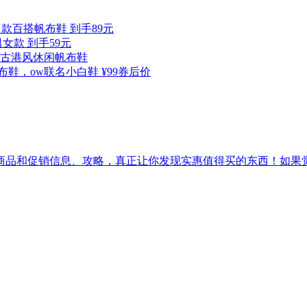
 男款百搭帆布鞋 到手89元
女款 到手59元
古港风休闲帆布鞋
布鞋，ow联名小白鞋
¥99券后价
促销信息、攻略，真正让你发现实惠值得买的东西！如果觉得[吾爱实