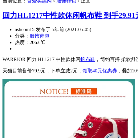
当前位置：
吾爱实惠网
服饰鞋包
正文
>
>
回力HL1217中性款休闲帆布鞋 到手29.91
ashcom15 发布于 5年前 (2021-05-05)
分类：
服饰鞋包
热度：2063 ℃
WARRIOR 回力 HL1217 中性款休闲
帆布鞋
，简约百搭 柔软
天猫目前售价79.9元，下单立减2元，
领取40元优惠券
，叠加10