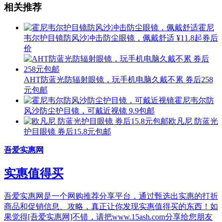
相关推荐
霍尼
韦尔护目镜防风沙冲击防尘眼镜，佩戴舒适
¥11.8起券后
价
AHT防蓝光防辐射眼镜，玩手机电脑久戴不累 券后258
元包邮
霍尼韦尔防
风沙防尘护目镜，可戴近视镜
9.9包邮
欧凡尼 防蓝光
护目眼镜 券后15.8元包邮
吾爱实惠网
实惠值得买
吾爱实惠网是一个网购推荐分享平台，通过甄选出实惠的打折
商品和促销信息、攻略，真正让你发现实惠值得买的东西！如
果觉得[吾爱实惠网]不错，请把www.15ash.com分享给您朋友