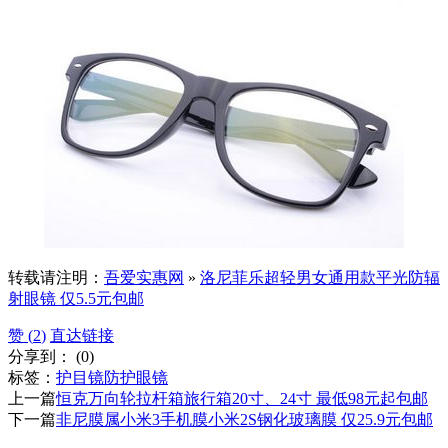
转载请注明：
吾爱实惠网
»
洛尼菲乐超轻男女通用款平光防辐
射眼镜 仅5.5元包邮
赞 (
2
)
直达链接
分享到：
(
0
)
标签：
护目镜
防护眼镜
上一篇
恒克万向轮拉杆箱旅行箱20寸、24寸 最低98元起包邮
下一篇
非尼膜属小米3手机膜小米2S钢化玻璃膜 仅25.9元包邮