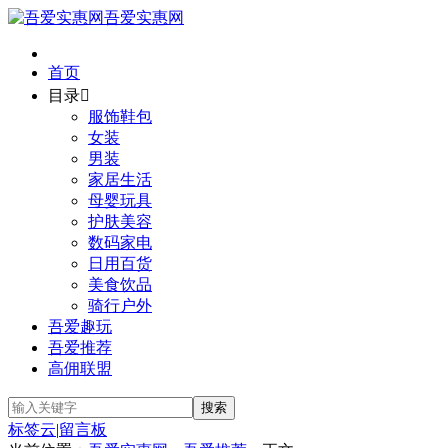
吾爱实惠网
首页
目录

服饰鞋包
女装
男装
家居生活
母婴玩具
护肤美容
数码家电
日用百货
美食饮品
骑行户外
吾爱趣玩
吾爱推荐
高佣联盟
标签云
|
留言板