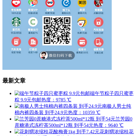
最新文章
端午节粽子四只蜜枣
粽 9.9元包邮
热度：9785 ℃
南极人男士纯
棉内裤四条装 到手24.9元
热度：10359 ℃
兰芳园0
蔗糖港式冻柠茶500ml*12瓶 到手54元
热度：9640 ℃
花刺猬浓缩桂花