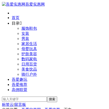
吾爱实惠网
首页
目录

服饰鞋包
女装
男装
家居生活
母婴玩具
护肤美容
数码家电
日用百货
美食饮品
骑行户外
吾爱趣玩
吾爱推荐
高佣联盟
标签云
|
留言板