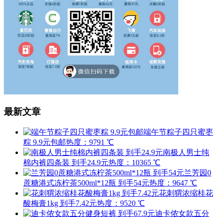
最新文章
端午节粽子四只蜜枣
粽 9.9元包邮
热度：9791 ℃
南极人男士纯
棉内裤四条装 到手24.9元
热度：10365 ℃
兰芳园0
蔗糖港式冻柠茶500ml*12瓶 到手54元
热度：9647 ℃
花刺猬浓缩桂花
酸梅膏1kg 到手7.42元
热度：9520 ℃
迪卡侬女款五分