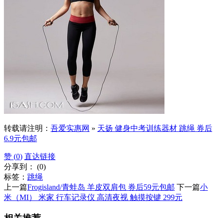
转载请注明：
吾爱实惠网
»
天扬 健身中考训练器材 跳绳 券后
6.9元包邮
赞 (
0
)
直达链接
分享到：
(
0
)
标签：
跳绳
上一篇
Frogisland/青蛙岛 羊皮双肩包 券后59元包邮
下一篇
小
米（MI） 米家 行车记录仪 高清夜视 触摸按键 299元