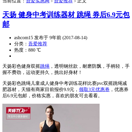
当前位置：
吾爱实惠网
吾爱推荐
正文
>
>
天扬 健身中考训练器材 跳绳 券后6.9元包
邮
ashcom15 发布于 9年前 (2017-08-14)
分类：
吾爱推荐
热度：880 ℃
天扬彩色健身双摇
跳绳
，透明钢丝款，耐磨防飘，手柄轻，手
握不费劲，运动更持久，挑出好身材！
天扬彩色跳绳儿童成人健身中考训练花样比赛pvc双摇跳绳减
肥器材，天猫有商家目前报价9.9元，
领取3元优惠券
，优惠券
后6.9元包邮，价格实惠，喜欢的朋友可去看看。