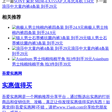
上一篇
SONY 索尼 MDR-EX155AP 入耳式耳机 134元
下一篇
浪莎中大童内裤4条装 到手29元
相关推荐
南极人男士纯
棉内裤四条装 到手24.9元
猫人男士石
墨烯抗菌内裤3条装 到手29元
浪莎中大童内裤4条装
到手29元
Asianbum
男士纯棉纯棉平角 拍3件到手39元
吾爱实惠网
实惠值得买
吾爱实惠网是一个网购推荐分享平台，通过甄选出实惠的打折
商品和促销信息、攻略，真正让你发现实惠值得买的东西！如
果觉得[吾爱实惠网]不错，请把www.15ash.com分享给您朋友