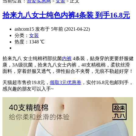
当前位置：
吾爱实惠网
女装
正文
>
>
拾来九八女士纯色内裤4条装 到手16.8元
ashcom15 发布于 5年前 (2021-04-22)
分类：
女装
热度：1348 ℃
拾来九八 女士纯棉裆部抗菌
内裤
4条装，贴身穿的更要舒服健
康，3A级抗菌，拾来九八女士内裤，40支精梳棉，柔软丝滑
面料，穿着舒服又透气，弹性贴合不夹臀，无痕不勒超好穿！
天猫超市售价19.8元，
领取3元优惠券
，实付16.8元包邮到手，
感兴趣的朋友可以入手~