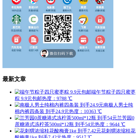
最新文章
端午节粽子四只蜜枣
粽 9.9元包邮
热度：9788 ℃
南极人男士纯
棉内裤四条装 到手24.9元
热度：10363 ℃
兰芳园0
蔗糖港式冻柠茶500ml*12瓶 到手54元
热度：9644 ℃
花刺猬浓缩桂花
酸梅膏1kg 到手7.42元
热度：9517 ℃