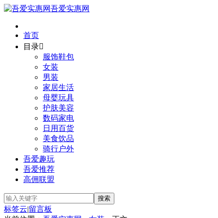
吾爱实惠网
首页
目录

服饰鞋包
女装
男装
家居生活
母婴玩具
护肤美容
数码家电
日用百货
美食饮品
骑行户外
吾爱趣玩
吾爱推荐
高佣联盟
标签云
|
留言板