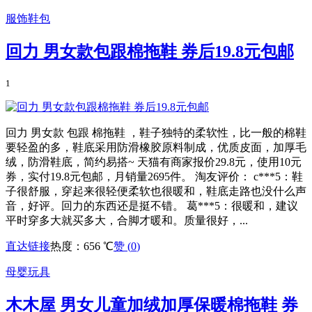
服饰鞋包
回力 男女款包跟棉拖鞋 券后19.8元包邮
1
回力 男女款 包跟 棉拖鞋 ，鞋子独特的柔软性，比一般的棉鞋
要轻盈的多，鞋底采用防滑橡胶原料制成，优质皮面，加厚毛
绒，防滑鞋底，简约易搭~ 天猫有商家报价29.8元，使用10元
券，实付19.8元包邮，月销量2695件。 淘友评价： c***5：鞋
子很舒服，穿起来很轻便柔软也很暖和，鞋底走路也没什么声
音，好评。回力的东西还是挺不错。 葛***5：很暖和，建议
平时穿多大就买多大，合脚才暖和。质量很好，...
直达链接
热度：656 ℃
赞 (
0
)
母婴玩具
木木屋 男女儿童加绒加厚保暖棉拖鞋 券