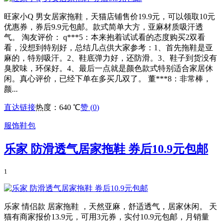
旺家小Q 男女居家拖鞋，天猫店铺售价19.9元，可以领取10元
优惠券，券后9.9元包邮。款式简单大方，亚麻材质吸汗透
气。 淘友评价： q***5：本来抱着试试看的态度购买2双看
看，没想到特别好，总结几点供大家参考：1、首先拖鞋是亚
麻的，特别吸汗。2、鞋底弹力好，还防滑。3、鞋子到货没有
臭胶味，环保好。4、最后一点就是颜色款式特别适合家居休
闲。真心评价，已经下单在多买几双了。 董***8：非常棒，
颜...
直达链接
热度：640 ℃
赞 (
0
)
服饰鞋包
乐家 防滑透气居家拖鞋 券后10.9元包邮
1
乐家 情侣款 居家拖鞋 ，天然亚麻，舒适透气，居家休闲。 天
猫有商家报价13.9元，可用3元券，实付10.9元包邮，月销量