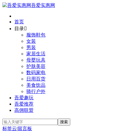
吾爱实惠网
首页
目录

服饰鞋包
女装
男装
家居生活
母婴玩具
护肤美容
数码家电
日用百货
美食饮品
骑行户外
吾爱趣玩
吾爱推荐
高佣联盟
标签云
|
留言板