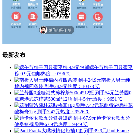
最新发布
端午节粽子四只蜜枣
粽 9.9元包邮
热度：9796 ℃
南极人男士纯
棉内裤四条装 到手24.9元
热度：10373 ℃
兰芳园0
蔗糖港式冻柠茶500ml*12瓶 到手54元
热度：9651 ℃
花刺猬浓缩桂花
酸梅膏1kg 到手7.42元
热度：9526 ℃
迪卡侬女款五分
健身短裤 到手67.9元
热度：9449 ℃
Paul Frank/