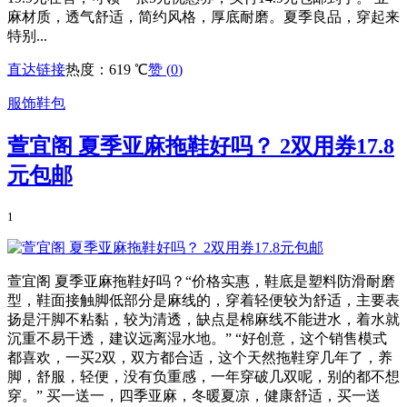
麻材质，透气舒适，简约风格，厚底耐磨。夏季良品，穿起来
特别...
直达链接
热度：619 ℃
赞 (
0
)
服饰鞋包
萱宜阁 夏季亚麻拖鞋好吗？ 2双用券17.8
元包邮
1
萱宜阁 夏季亚麻拖鞋好吗？“价格实惠，鞋底是塑料防滑耐磨
型，鞋面接触脚低部分是麻线的，穿着轻便较为舒适，主要表
扬是汗脚不粘黏，较为清透，缺点是棉麻线不能进水，着水就
沉重不易干透，建议远离湿水地。” “好创意，这个销售模式
都喜欢，一买2双，双方都合适，这个天然拖鞋穿几年了，养
脚，舒服，轻便，没有负重感，一年穿破几双呢，别的都不想
穿。” 买一送一，四季亚麻，冬暖夏凉，健康舒适，买一送