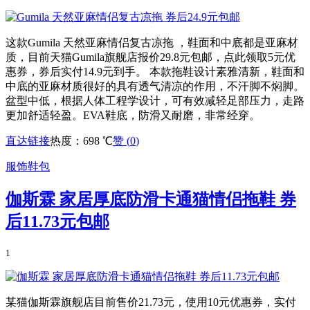
这款Gumila 天然亚麻情侣复古凉拖 ，鞋面和中底都是亚麻材
质，目前天猫Gumila旗舰店报价29.8元包邮，点此领取5元优
惠券，券后实付14.9元到手。 本款拖鞋设计素雅清新，鞋面和
中底的亚麻材质很好的具有透气清凉的作用，不汗脚不焖脚。
盆型中低，根据人体工程学设计，可有效减轻足部压力，走路
更加舒适轻盈。EVA鞋底，防滑又耐磨，非常经穿。
直达链接
热度：698 ℃
赞 (
0
)
服饰鞋包
伽斯霖 家居厚底防滑卡通猫情侣拖鞋 券
后11.73元包邮
1
某猫伽斯霖旗舰店目前售价21.73元，使用10元优惠券，实付