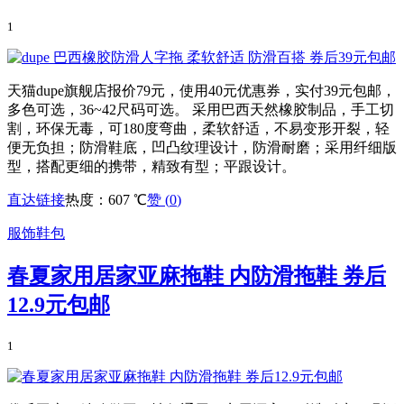
1
天猫dupe旗舰店报价79元，使用40元优惠券，实付39元包邮，
多色可选，36~42尺码可选。 采用巴西天然橡胶制品，手工切
割，环保无毒，可180度弯曲，柔软舒适，不易变形开裂，轻
便无负担；防滑鞋底，凹凸纹理设计，防滑耐磨；采用纤细版
型，搭配更细的携带，精致有型；平跟设计。
直达链接
热度：607 ℃
赞 (
0
)
服饰鞋包
春夏家用居家亚麻拖鞋 内防滑拖鞋 券后
12.9元包邮
1