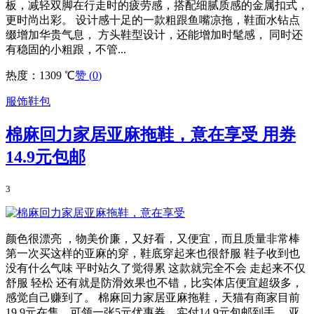
板，减轻双脚在行走时的疲劳感，搭配细腻质感的金属扣式，
更时尚出彩。 设计感十足的一款粗跟鱼嘴凉拖，鞋面水钻点
缀增加华贵气息， 方头鞋型设计，还能增加时髦感， 同时还
有稳固的小粗跟，不管...
热度：1309 ℃
赞 (
0
)
服饰鞋包
棉麻回力家居亚麻拖鞋，意在享受
用券
14.9元包邮
3
颜色很漂亮 ，物美价廉，又好看，又便宜，而且质量非常棒
第一次买这样的亚麻的穿，鞋底穿起来也很舒服 鞋子收到也
没有什么气味 平时站久了觉得累 这款就完全不会 走起来不仅
舒服 轻松 还有就是防滑效果也不错，比实体店便宜超级多，
感觉自己赚到了。 棉麻回力家居亚麻拖鞋，天猫有商家目前
19.9元在售，可领一张5元优惠券，实付14.9元包邮到手。 亚