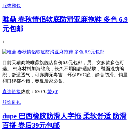
服饰鞋包
唯鼎 春秋情侣软底防滑亚麻拖鞋 多色 6.9
元包邮
1
目前天猫商城唯鼎旗舰店售价6.9元包邮，男、女多款多色可
选。 棉麻材料加海绵底，长久不塌陷舒适贴肤，鞋面混纺编
织，舒适透气，可赤脚无毒害；环保PVC底，静音防滑。销量
和口碑都不错，春夏居家必备。
直达链接
热度：630 ℃
赞 (
0
)
服饰鞋包
dupe 巴西橡胶防滑人字拖 柔软舒适 防滑
百搭 券后39元包邮