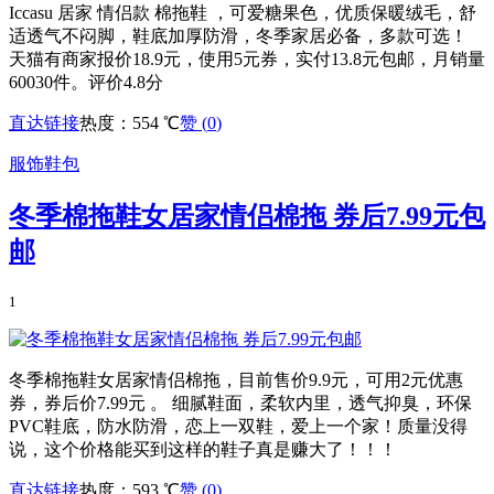
Iccasu 居家 情侣款 棉拖鞋 ，可爱糖果色，优质保暖绒毛，舒
适透气不闷脚，鞋底加厚防滑，冬季家居必备，多款可选！
天猫有商家报价18.9元，使用5元券，实付13.8元包邮，月销量
60030件。评价4.8分
直达链接
热度：554 ℃
赞 (
0
)
服饰鞋包
冬季棉拖鞋女居家情侣棉拖 券后7.99元包
邮
1
冬季棉拖鞋女居家情侣棉拖，目前售价9.9元，可用2元优惠
券，券后价7.99元 。 细腻鞋面，柔软内里，透气抑臭，环保
PVC鞋底，防水防滑，恋上一双鞋，爱上一个家！质量没得
说，这个价格能买到这样的鞋子真是赚大了！！！
直达链接
热度：593 ℃
赞 (
0
)