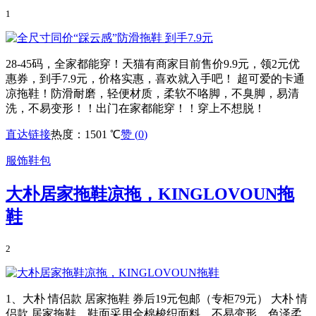
1
28-45码，全家都能穿！天猫有商家目前售价9.9元，领2元优
惠券，到手7.9元，价格实惠，喜欢就入手吧！ 超可爱的卡通
凉拖鞋！防滑耐磨，轻便材质，柔软不咯脚，不臭脚，易清
洗，不易变形！！出门在家都能穿！！穿上不想脱！
直达链接
热度：1501 ℃
赞 (
0
)
服饰鞋包
大朴居家拖鞋凉拖，KINGLOVOUN拖
鞋
2
1、大朴 情侣款 居家拖鞋 券后19元包邮（专柜79元） 大朴 情
侣款 居家拖鞋，鞋面采用全棉梭织面料，不易变形，色泽柔