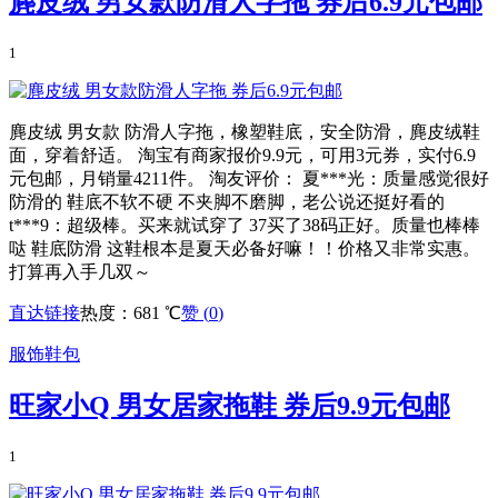
麂皮绒 男女款防滑人字拖 券后6.9元包邮
1
麂皮绒 男女款 防滑人字拖，橡塑鞋底，安全防滑，麂皮绒鞋
面，穿着舒适。 淘宝有商家报价9.9元，可用3元券，实付6.9
元包邮，月销量4211件。 淘友评价： 夏***光：质量感觉很好
防滑的 鞋底不软不硬 不夹脚不磨脚，老公说还挺好看的
t***9：超级棒。买来就试穿了 37买了38码正好。质量也棒棒
哒 鞋底防滑 这鞋根本是夏天必备好嘛！！价格又非常实惠。
打算再入手几双～
直达链接
热度：681 ℃
赞 (
0
)
服饰鞋包
旺家小Q 男女居家拖鞋 券后9.9元包邮
1