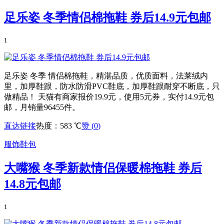
足乐姿 冬季情侣棉拖鞋 券后14.9元包邮
1
足乐姿 冬季 情侣棉拖鞋，精湛品质，优质面料，法莱绒内
里，加厚鞋跟，防水防滑PVC鞋底，加厚鞋跟耐穿不断底，只
做精品！ 天猫有商家报价19.9元，使用5元券，实付14.9元包
邮，月销量96455件。
直达链接
热度：583 ℃
赞 (
0
)
服饰鞋包
大嘴猴 冬季新款情侣保暖棉拖鞋 券后
14.8元包邮
1