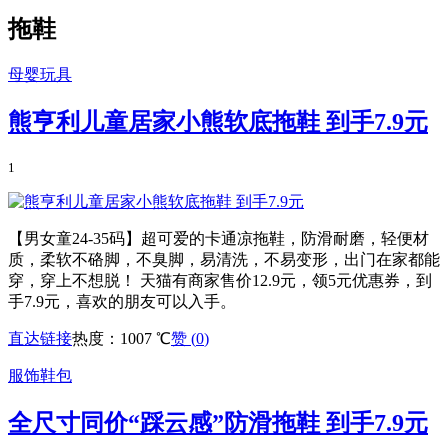
拖鞋
母婴玩具
熊亨利儿童居家小熊软底拖鞋 到手7.9元
1
【男女童24-35码】超可爱的卡通凉拖鞋，防滑耐磨，轻便材
质，柔软不硌脚，不臭脚，易清洗，不易变形，出门在家都能
穿，穿上不想脱！ 天猫有商家售价12.9元，领5元优惠券，到
手7.9元，喜欢的朋友可以入手。
直达链接
热度：1007 ℃
赞 (
0
)
服饰鞋包
全尺寸同价“踩云感”防滑拖鞋 到手7.9元