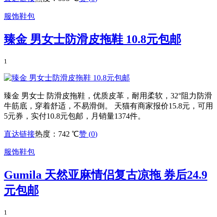
服饰鞋包
臻金 男女士防滑皮拖鞋 10.8元包邮
1
臻金 男女士 防滑皮拖鞋，优质皮革，耐用柔软，32°阻力防滑
牛筋底，穿着舒适，不易滑倒。 天猫有商家报价15.8元，可用
5元券，实付10.8元包邮，月销量1374件。
直达链接
热度：742 ℃
赞 (
0
)
服饰鞋包
Gumila 天然亚麻情侣复古凉拖 券后24.9
元包邮
1