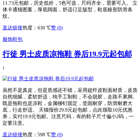
11.73元包邮，历史低价，5色可选，尺码齐全，需要可入。 立
体卡通猫图案，厚底阔面，舒适订足版型，鞋底棱形防滑条
纹。
直达链接
热度：630 ℃
赞 (
0
)
服饰鞋包
行徒 男士皮质凉拖鞋 券后19.9元起包邮
1
虽然不是真皮，但是质感还不错，采用超纤皮鞋面材质，皮质
自然细腻，柔软舒适，纯手工制鞋，不会脱胶，走路不累脚。
既是拖鞋也是凉鞋，金属铆钉固定，坚固耐穿，防滑耐磨大
底，行走舒适。 天猫报价29.9元起包邮，点此领取10元优惠
券，实付19.9元包邮。注意尺码，有的鞋子尺寸偏小2码，一
定要注意。
直达链接
热度：598 ℃
赞 (
0
)