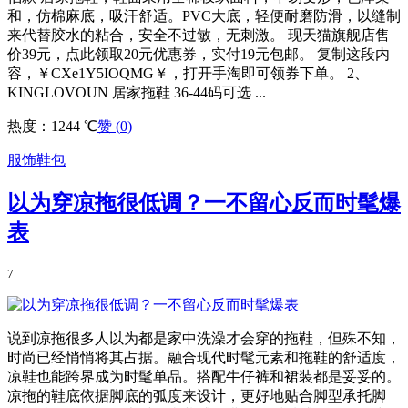
和，仿棉麻底，吸汗舒适。PVC大底，轻便耐磨防滑，以缝制
来代替胶水的粘合，安全不过敏，无刺激。 现天猫旗舰店售
价39元，点此领取20元优惠券，实付19元包邮。 复制这段内
容，￥CXe1Y5IOQMG￥，打开手淘即可领券下单。 2、
KINGLOVOUN 居家拖鞋 36-44码可选 ...
热度：1244 ℃
赞 (
0
)
服饰鞋包
以为穿凉拖很低调？一不留心反而时髦爆
表
7
说到凉拖很多人以为都是家中洗澡才会穿的拖鞋，但殊不知，
时尚已经悄悄将其占据。融合现代时髦元素和拖鞋的舒适度，
凉鞋也能跨界成为时髦单品。搭配牛仔裤和裙装都是妥妥的。
凉拖的鞋底依据脚底的弧度来设计，更好地贴合脚型承托脚