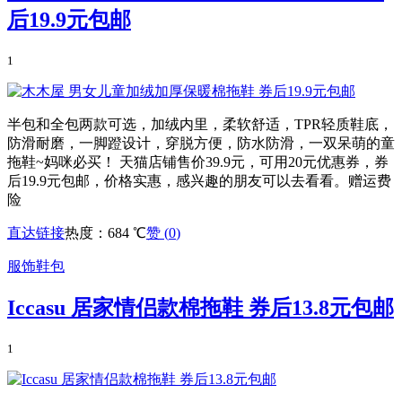
后19.9元包邮
1
半包和全包两款可选，加绒内里，柔软舒适，TPR轻质鞋底，
防滑耐磨，一脚蹬设计，穿脱方便，防水防滑，一双呆萌的童
拖鞋~妈咪必买！ 天猫店铺售价39.9元，可用20元优惠券，券
后19.9元包邮，价格实惠，感兴趣的朋友可以去看看。赠运费
险
直达链接
热度：684 ℃
赞 (
0
)
服饰鞋包
Iccasu 居家情侣款棉拖鞋 券后13.8元包邮
1