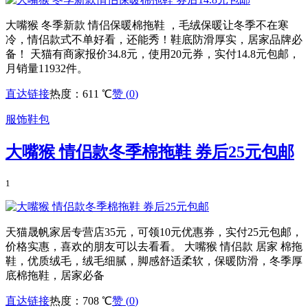
大嘴猴 冬季新款 情侣保暖棉拖鞋 ，毛绒保暖让冬季不在寒
冷，情侣款式不单好看，还能秀！鞋底防滑厚实，居家品牌必
备！ 天猫有商家报价34.8元，使用20元券，实付14.8元包邮，
月销量11932件。
直达链接
热度：611 ℃
赞 (
0
)
服饰鞋包
大嘴猴 情侣款冬季棉拖鞋 券后25元包邮
1
天猫晟帆家居专营店35元，可领10元优惠券，实付25元包邮，
价格实惠，喜欢的朋友可以去看看。 大嘴猴 情侣款 居家 棉拖
鞋，优质绒毛，绒毛细腻，脚感舒适柔软，保暖防滑，冬季厚
底棉拖鞋，居家必备
直达链接
热度：708 ℃
赞 (
0
)