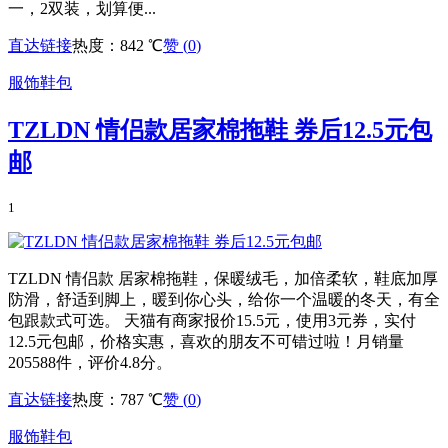
一，2双装，划算便...
直达链接
热度：842 ℃
赞 (
0
)
服饰鞋包
TZLDN 情侣款居家棉拖鞋 券后12.5元包
邮
1
TZLDN 情侣款 居家棉拖鞋，保暖绒毛，加倍柔软，鞋底加厚
防滑，舒适到脚上，暖到你心头，给你一个温暖的冬天，有全
包跟款式可选。 天猫有商家报价15.5元，使用3元券，实付
12.5元包邮，价格实惠，喜欢的朋友不可错过啦！月销量
205588件，评价4.8分。
直达链接
热度：787 ℃
赞 (
0
)
服饰鞋包