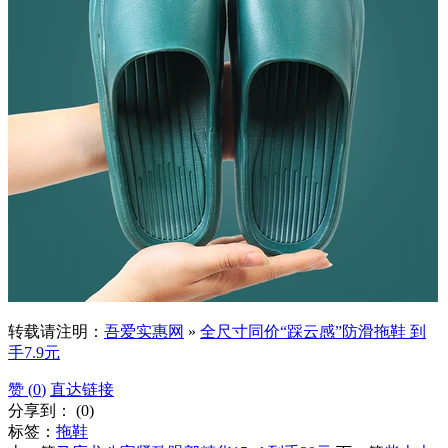
转载请注明：
吾爱实惠网
»
全尺寸同价“踩云感”防滑拖鞋 到
手7.9元
赞 (
0
)
直达链接
分享到：
(
0
)
标签：
拖鞋