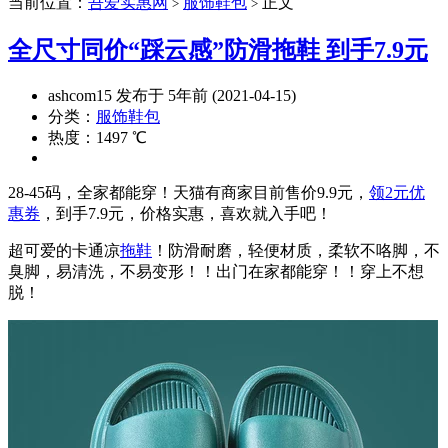
当前位置：
吾爱实惠网
服饰鞋包
正文
>
>
全尺寸同价“踩云感”防滑拖鞋 到手7.9元
ashcom15 发布于 5年前 (2021-04-15)
分类：
服饰鞋包
热度：1497 ℃
28-45码，全家都能穿！天猫有商家目前售价9.9元，
领2元优
惠券
，到手7.9元，价格实惠，喜欢就入手吧！
超可爱的卡通凉
拖鞋
！防滑耐磨，轻便材质，柔软不咯脚，不
臭脚，易清洗，不易变形！！出门在家都能穿！！穿上不想
脱！