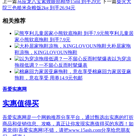
上一篇
马应龙八宝紧致眼部精华15ml 到手29元
下一篇
柴火大
院三色糙米杂粮饭2kg 到手26.94元
相关推荐
熊亨利儿童居
家小熊软底拖鞋 到手7.9元
大朴居家拖
鞋凉拖，KINGLOVOUN拖鞋
以为穿凉
拖很低调？一不留心反而时髦爆表
棉麻回力家居亚麻
拖鞋，意在享受
用券14.9元包邮
吾爱实惠网
实惠值得买
吾爱实惠网是一个网购推荐分享平台，通过甄选出实惠的打折
商品和促销信息、攻略，真正让你发现实惠值得买的东西！如
果觉得[吾爱实惠网]不错，请把www.15ash.com分享给您朋友