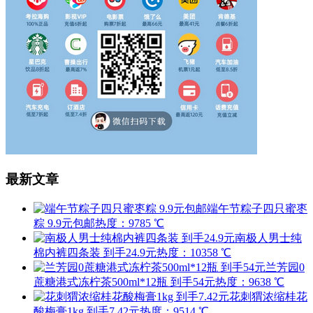
最新文章
端午节粽子四只蜜枣
粽 9.9元包邮
热度：9785 ℃
南极人男士纯
棉内裤四条装 到手24.9元
热度：10358 ℃
兰芳园0
蔗糖港式冻柠茶500ml*12瓶 到手54元
热度：9638 ℃
花刺猬浓缩桂花
酸梅膏1kg 到手7.42元
热度：9514 ℃