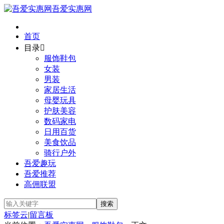
吾爱实惠网
首页
目录

服饰鞋包
女装
男装
家居生活
母婴玩具
护肤美容
数码家电
日用百货
美食饮品
骑行户外
吾爱趣玩
吾爱推荐
高佣联盟
标签云
|
留言板