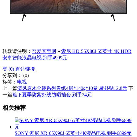
转载请注明：
吾爱实惠网
»
索尼 KD-55X80J 55英寸 4K HDR
安卓智能液晶电视 到手4999元
赞 (
0
)
直达链接
分享到：
(
0
)
标签：
电视
上一篇
清风原木金装系列卷纸4层*140g*10卷 聚补贴12.8元
下
一篇
蕉下夏季防紫外线防晒袖套 到手24元
相关推荐
SONY 索尼 XR-65X90J 65英寸4K液晶电视 到手6899元