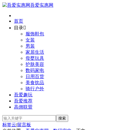
吾爱实惠网
首页
目录

服饰鞋包
女装
男装
家居生活
母婴玩具
护肤美容
数码家电
日用百货
美食饮品
骑行户外
吾爱趣玩
吾爱推荐
高佣联盟
标签云
|
留言板