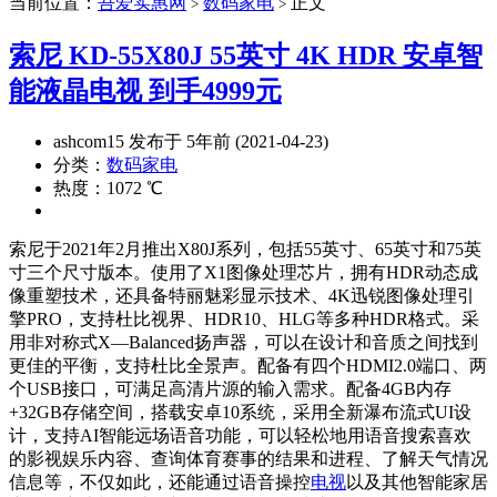
当前位置：
吾爱实惠网
数码家电
正文
>
>
索尼 KD-55X80J 55英寸 4K HDR 安卓智
能液晶电视 到手4999元
ashcom15 发布于 5年前 (2021-04-23)
分类：
数码家电
热度：1072 ℃
索尼于2021年2月推出X80J系列，包括55英寸、65英寸和75英
寸三个尺寸版本。使用了X1图像处理芯片，拥有HDR动态成
像重塑技术，还具备特丽魅彩显示技术、4K迅锐图像处理引
擎PRO，支持杜比视界、HDR10、HLG等多种HDR格式。采
用非对称式X—Balanced扬声器，可以在设计和音质之间找到
更佳的平衡，支持杜比全景声。配备有四个HDMI2.0端口、两
个USB接口，可满足高清片源的输入需求。配备4GB内存
+32GB存储空间，搭载安卓10系统，采用全新瀑布流式UI设
计，支持AI智能远场语音功能，可以轻松地用语音搜索喜欢
的影视娱乐内容、查询体育赛事的结果和进程、了解天气情况
信息等，不仅如此，还能通过语音操控
电视
以及其他智能家居