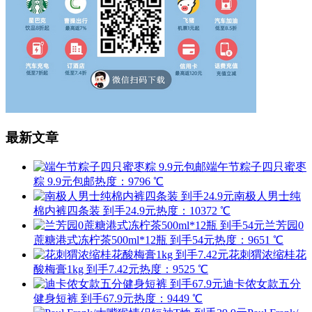
最新文章
端午节粽子四只蜜枣
粽 9.9元包邮
热度：9796 ℃
南极人男士纯
棉内裤四条装 到手24.9元
热度：10372 ℃
兰芳园0
蔗糖港式冻柠茶500ml*12瓶 到手54元
热度：9651 ℃
花刺猬浓缩桂花
酸梅膏1kg 到手7.42元
热度：9525 ℃
迪卡侬女款五分
健身短裤 到手67.9元
热度：9449 ℃