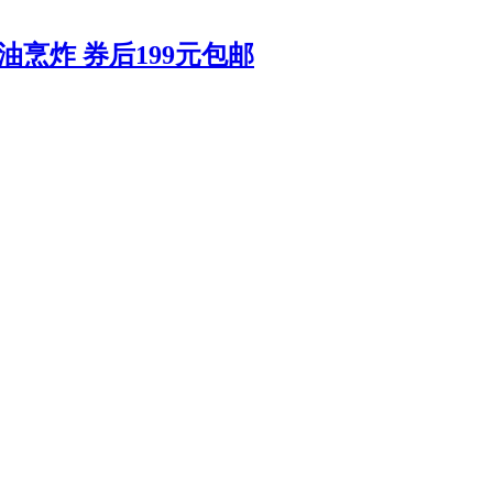
油烹炸 券后199元包邮