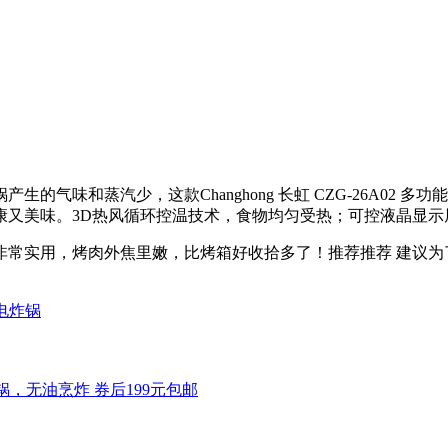
味和蒸汽少，这款Changhong 长虹 CZG-26A02 多功能空
康又美味。3D热风循环控温技术，食物均匀受热；可控液晶显示
非常实用，烤肉外焦里嫩，比烤箱好收拾多了！推荐推荐 建议为
电炸锅
炸锅，无油烹炸 券后199元包邮