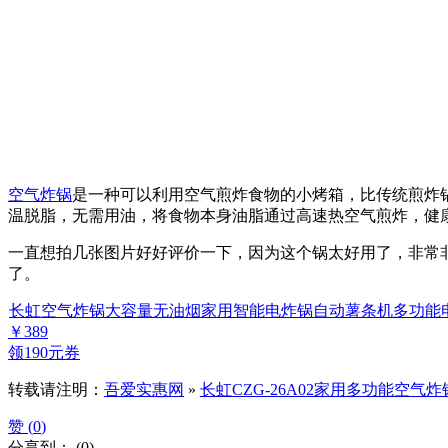
空气炸锅
是一种可以利用空气煎炸食物的小烤箱，比传统煎炸锅产生的气
温脱脂，无需用油，将食物本身油脂通过高速热空气煎炸，健
一直想拍几张图片好好评价一下，因为这个锅太好用了，非常
了。
长虹空气炸锅大容量无油烟家用智能电炸锅自动薯条机多功能
￥389
领
190元券
转载请注明：
吾爱实惠网
»
长虹CZG-26A02家用多功能空气
赞 (
0
)
分享到：
(
0
)