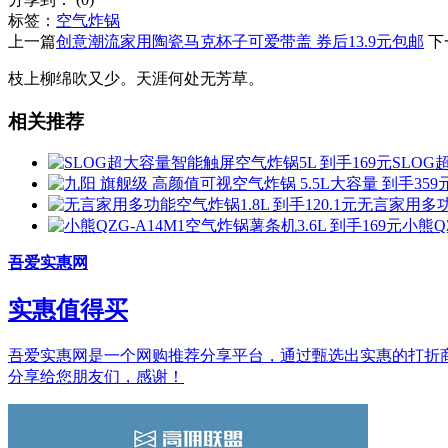
标签：
空气炸锅
上一篇
创意潮流家用陶瓷马克杯子可爱带盖 券后13.9元包邮
下
枝上柳绵吹又少。天涯何处无芳草。
相关推荐
SLOG
无言家用多功能
小熊Q
吾爱实惠网
实惠值得买
吾爱实惠网是一个网购推荐分享平台，通过甄选出实惠的打折商品和
分享给您朋友们，感谢！