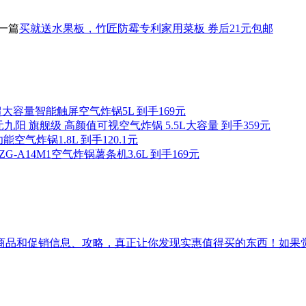
一篇
买就送水果板，竹匠防霉专利家用菜板 券后21元包邮
超大容量智能触屏空气炸锅5L 到手169元
九阳 旗舰级 高颜值可视空气炸锅 5.5L大容量 到手359元
空气炸锅1.8L 到手120.1元
ZG-A14M1空气炸锅薯条机3.6L 到手169元
促销信息、攻略，真正让你发现实惠值得买的东西！如果觉得[吾爱实