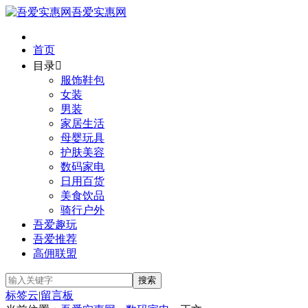
吾爱实惠网
首页
目录

服饰鞋包
女装
男装
家居生活
母婴玩具
护肤美容
数码家电
日用百货
美食饮品
骑行户外
吾爱趣玩
吾爱推荐
高佣联盟
标签云
|
留言板