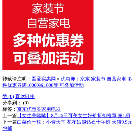
转载请注明：
吾爱实惠网
»
优惠券：京东 家装节 自营家电 多
种优惠券满10000减1000等 可叠加活动
赞 (
0
)
直达链接
分享到：
(
0
)
标签：
京东
优惠券
家用电器
上一篇
【女生美哒哒】8月26日可美女生好价折扣推荐 第1期
下一篇
白菜价一枚：小资天堂 花花姑娘钻石十字绣 天猫9.9元
包邮