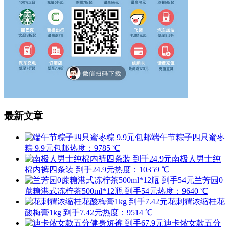
最新文章
端午节粽子四只蜜枣
粽 9.9元包邮
热度：9785 ℃
南极人男士纯
棉内裤四条装 到手24.9元
热度：10359 ℃
兰芳园0
蔗糖港式冻柠茶500ml*12瓶 到手54元
热度：9640 ℃
花刺猬浓缩桂花
酸梅膏1kg 到手7.42元
热度：9514 ℃
迪卡侬女款五分