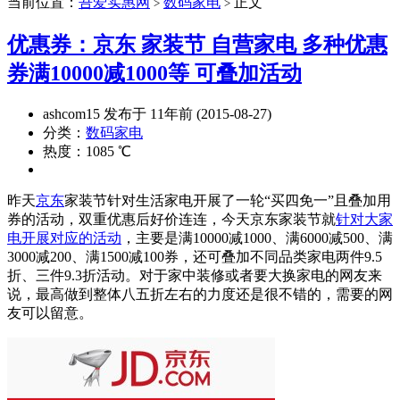
当前位置：
吾爱实惠网
数码家电
正文
>
>
优惠券：京东 家装节 自营家电 多种优惠
券满10000减1000等 可叠加活动
ashcom15 发布于 11年前 (2015-08-27)
分类：
数码家电
热度：1085 ℃
昨天
京东
家装节针对生活家电开展了一轮“买四免一”且叠加用
券的活动，双重优惠后好价连连，今天京东家装节就
针对大家
电开展对应的活动
，主要是满10000减1000、满6000减500、满
3000减200、满1500减100券，还可叠加不同品类家电两件9.5
折、三件9.3折活动。对于家中装修或者要大换家电的网友来
说，最高做到整体八五折左右的力度还是很不错的，需要的网
友可以留意。