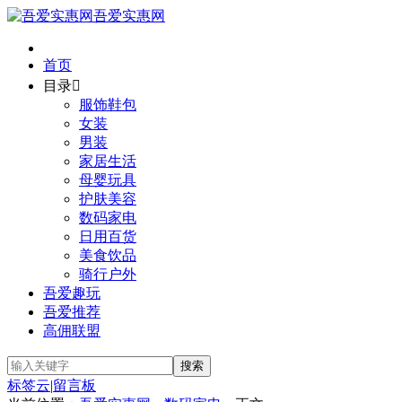
吾爱实惠网
首页
目录

服饰鞋包
女装
男装
家居生活
母婴玩具
护肤美容
数码家电
日用百货
美食饮品
骑行户外
吾爱趣玩
吾爱推荐
高佣联盟
标签云
|
留言板