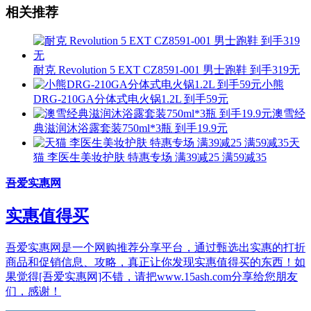
相关推荐
耐克 Revolution 5 EXT CZ8591-001 男士跑鞋 到手319无
小熊
DRG-210GA分体式电火锅1.2L 到手59元
澳雪经
典滋润沐浴露套装750ml*3瓶 到手19.9元
天
猫 李医生美妆护肤 特惠专场 满39减25 满59减35
吾爱实惠网
实惠值得买
吾爱实惠网是一个网购推荐分享平台，通过甄选出实惠的打折
商品和促销信息、攻略，真正让你发现实惠值得买的东西！如
果觉得[吾爱实惠网]不错，请把www.15ash.com分享给您朋友
们，感谢！