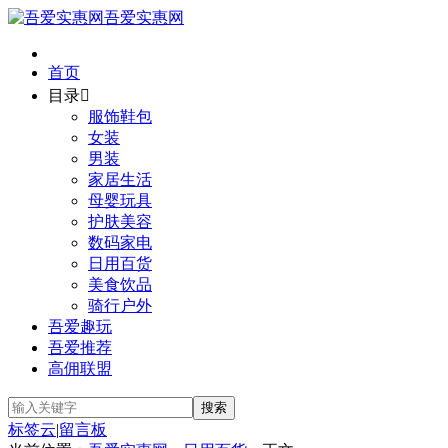
吾爱实惠网
首页
目录

服饰鞋包
女装
男装
家居生活
母婴玩具
护肤美容
数码家电
日用百货
美食饮品
骑行户外
吾爱趣玩
吾爱推荐
高佣联盟
标签云
|
留言板