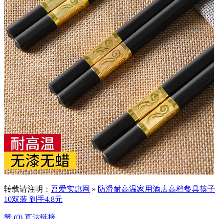
转载请注明：
吾爱实惠网
»
防滑耐高温家用酒店高档餐具筷子
10双装 到手4.8元
赞 (
0
)
直达链接