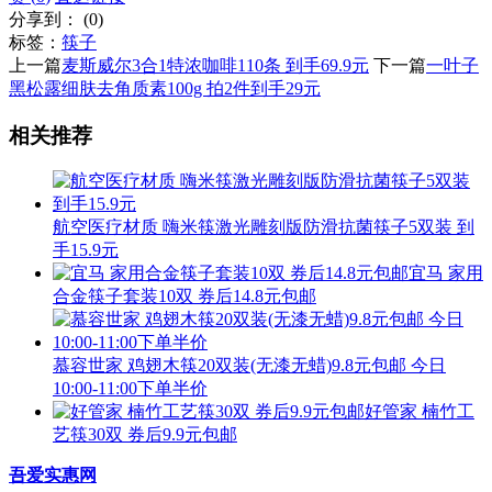
分享到：
(
0
)
标签：
筷子
上一篇
麦斯威尔3合1特浓咖啡110条 到手69.9元
下一篇
一叶子
黑松露细肤去角质素100g 拍2件到手29元
相关推荐
航空医疗材质 嗨米筷激光雕刻版防滑抗菌筷子5双装 到
手15.9元
宜马 家用
合金筷子套装10双 券后14.8元包邮
慕容世家 鸡翅木筷20双装(无漆无蜡)9.8元包邮 今日
10:00-11:00下单半价
好管家 楠竹工
艺筷30双 券后9.9元包邮
吾爱实惠网