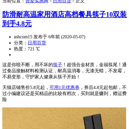
当前位置：
吾爱实惠网
日用百货
正文
>
>
防滑耐高温家用酒店高档餐具筷子10双装
到手4.8元
ashcom15 发布于 6年前 (2020-05-07)
分类：
日用百货
热度：721 ℃
这是你咬不断，用不坏的
筷子
！超强合金材质，金福筷尾！通
过食品接触材料检测认证，耐高温消毒，无漆无蜡，不发霉，
不易变形，守护家人健康从筷子开始！
天猫店铺售价5.8元起，
可用1元优惠券
，券后4.8元起包邮，不
过小编建议还是买精品的比较有档次，买到就是赚到，赠运费
险