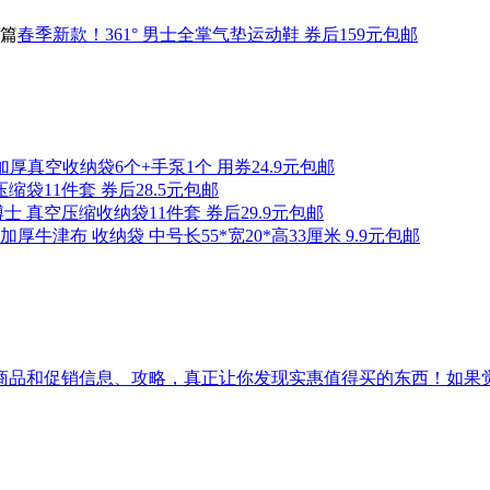
篇
春季新款！361° 男士全掌气垫运动鞋 券后159元包邮
加厚真空收纳袋6个+手泵1个 用券24.9元包邮
缩袋11件套 券后28.5元包邮
士 真空压缩收纳袋11件套 券后29.9元包邮
加厚牛津布 收纳袋 中号长55*宽20*高33厘米 9.9元包邮
促销信息、攻略，真正让你发现实惠值得买的东西！如果觉得[吾爱实