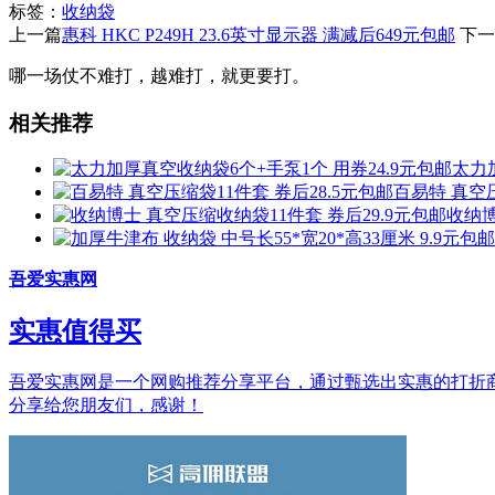
标签：
收纳袋
上一篇
惠科 HKC P249H 23.6英寸显示器 满减后649元包邮
下一
哪一场仗不难打，越难打，就更要打。
相关推荐
太力
百易特 真空压
收纳博
吾爱实惠网
实惠值得买
吾爱实惠网是一个网购推荐分享平台，通过甄选出实惠的打折商品和
分享给您朋友们，感谢！