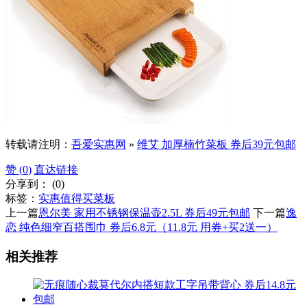
转载请注明：
吾爱实惠网
»
维艾 加厚楠竹菜板 券后39元包邮
赞 (
0
)
直达链接
分享到：
(
0
)
标签：
实惠值得买
菜板
上一篇
恩尔美 家用不锈钢保温壶2.5L 券后49元包邮
下一篇
逸
恋 纯色细窄百搭围巾 券后6.8元（11.8元 用券+买2送一）
相关推荐