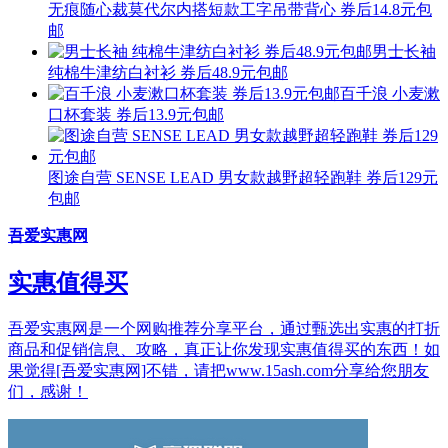
无痕随心裁莫代尔内搭短款工字吊带背心 券后14.8元包
邮
男士长袖
纯棉牛津纺白衬衫 券后48.9元包邮
百千浪 小麦漱
口杯套装 券后13.9元包邮
图途自营 SENSE LEAD 男女款越野超轻跑鞋 券后129元
包邮
吾爱实惠网
实惠值得买
吾爱实惠网是一个网购推荐分享平台，通过甄选出实惠的打折
商品和促销信息、攻略，真正让你发现实惠值得买的东西！如
果觉得[吾爱实惠网]不错，请把www.15ash.com分享给您朋友
们，感谢！