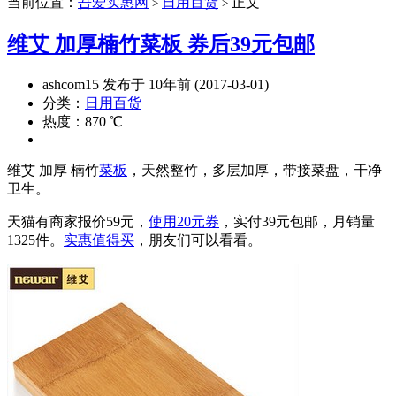
当前位置：
吾爱实惠网
日用百货
正文
>
>
维艾 加厚楠竹菜板 券后39元包邮
ashcom15 发布于 10年前 (2017-03-01)
分类：
日用百货
热度：870 ℃
维艾 加厚 楠竹
菜板
，天然整竹，多层加厚，带接菜盘，干净
卫生。
天猫有商家报价59元，
使用20元券
，实付39元包邮，月销量
1325件。
实惠值得买
，朋友们可以看看。