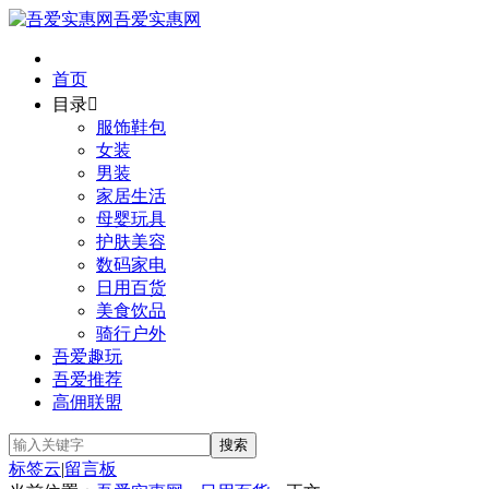
吾爱实惠网
首页
目录

服饰鞋包
女装
男装
家居生活
母婴玩具
护肤美容
数码家电
日用百货
美食饮品
骑行户外
吾爱趣玩
吾爱推荐
高佣联盟
标签云
|
留言板