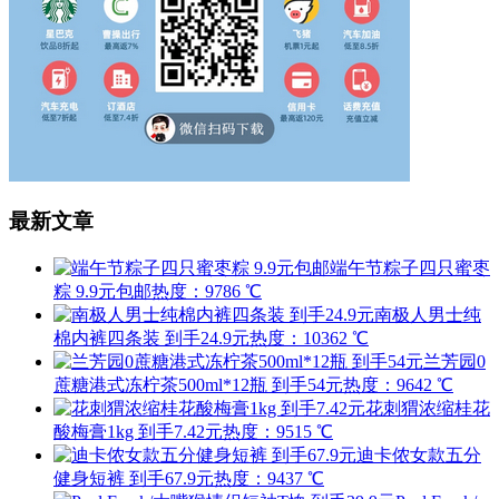
最新文章
端午节粽子四只蜜枣
粽 9.9元包邮
热度：9786 ℃
南极人男士纯
棉内裤四条装 到手24.9元
热度：10362 ℃
兰芳园0
蔗糖港式冻柠茶500ml*12瓶 到手54元
热度：9642 ℃
花刺猬浓缩桂花
酸梅膏1kg 到手7.42元
热度：9515 ℃
迪卡侬女款五分
健身短裤 到手67.9元
热度：9437 ℃