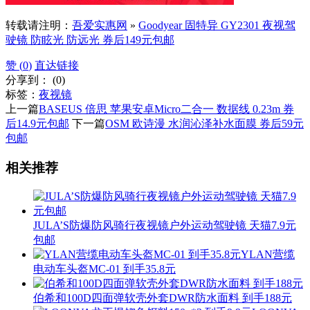
转载请注明：
吾爱实惠网
»
Goodyear 固特异 GY2301 夜视驾
驶镜 防眩光 防远光 券后149元包邮
赞 (
0
)
直达链接
分享到：
(
0
)
标签：
夜视镜
上一篇
BASEUS 倍思 苹果安卓Micro二合一 数据线 0.23m 券
后14.9元包邮
下一篇
OSM 欧诗漫 水润沁泽补水面膜 券后59元
包邮
相关推荐
JULA’S防爆防风骑行夜视镜户外运动驾驶镜 天猫7.9元
包邮
YLAN营缆
电动车头盔MC-01 到手35.8元
伯希和100D四面弹软壳外套DWR防水面料 到手188元