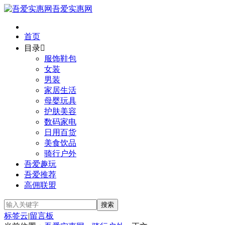
吾爱实惠网
首页
目录

服饰鞋包
女装
男装
家居生活
母婴玩具
护肤美容
数码家电
日用百货
美食饮品
骑行户外
吾爱趣玩
吾爱推荐
高佣联盟
标签云
|
留言板