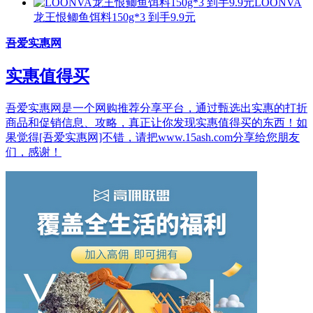
LOONVA
龙王恨鲫鱼饵料150g*3 到手9.9元
吾爱实惠网
实惠值得买
吾爱实惠网是一个网购推荐分享平台，通过甄选出实惠的打折
商品和促销信息、攻略，真正让你发现实惠值得买的东西！如
果觉得[吾爱实惠网]不错，请把www.15ash.com分享给您朋友
们，感谢！