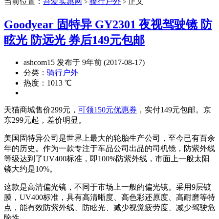
当前位置：
吾爱实惠网
骑行户外
正文
>
>
Goodyear 固特异 GY2301 夜视驾驶镜 防
眩光 防远光 券后149元包邮
ashcom15 发布于 9年前 (2017-08-17)
分类：
骑行户外
热度：1013 ℃
天猫商城售价299元，
可领150元优惠券
，实付149元包邮。京
东299元起，差价明显。
美国固特异公司是世界上最大的轮胎生产公司，至今已有百余
年的历史。作为一款专注于车品公司出品的司机镜，防紫外线
等级达到了UV400标准，即100%防紫外线，市面上一般太阳
镜大约是10%。
这款是高清偏光镜，不同于市场上一般的偏光镜。采用9层镀
膜，UV400标准，具有高清晰度、高色彩还原度、高耐磨等特
点，能有效防紫外线、防眩光、减少视觉疲劳度、减少驾驶危
险性。