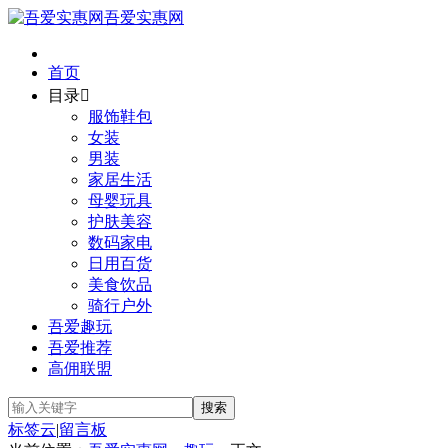
吾爱实惠网
首页
目录

服饰鞋包
女装
男装
家居生活
母婴玩具
护肤美容
数码家电
日用百货
美食饮品
骑行户外
吾爱趣玩
吾爱推荐
高佣联盟
标签云
|
留言板