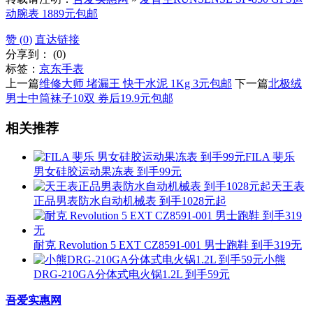
动腕表 1889元包邮
赞 (
0
)
直达链接
分享到：
(
0
)
标签：
京东
手表
上一篇
维修大师 堵漏王 快干水泥 1Kg 3元包邮
下一篇
北极绒
男士中筒袜子10双 券后19.9元包邮
相关推荐
FILA 斐乐
男女硅胶运动果冻表 到手99元
天王表
正品男表防水自动机械表 到手1028元起
耐克 Revolution 5 EXT CZ8591-001 男士跑鞋 到手319无
小熊
DRG-210GA分体式电火锅1.2L 到手59元
吾爱实惠网