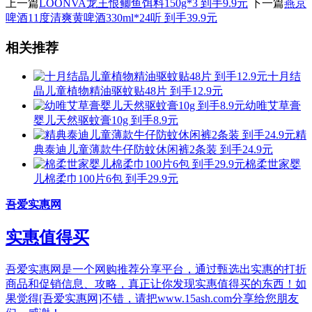
上一篇
LOONVA龙王恨鲫鱼饵料150g*3 到手9.9元
下一篇
燕京
啤酒11度清爽黄啤酒330ml*24听 到手39.9元
相关推荐
十月结
晶儿童植物精油驱蚊贴48片 到手12.9元
幼唯艾草膏
婴儿天然驱蚊膏10g 到手8.9元
精
典泰迪儿童薄款牛仔防蚊休闲裤2条装 到手24.9元
棉柔世家婴
儿棉柔巾100片6包 到手29.9元
吾爱实惠网
实惠值得买
吾爱实惠网是一个网购推荐分享平台，通过甄选出实惠的打折
商品和促销信息、攻略，真正让你发现实惠值得买的东西！如
果觉得[吾爱实惠网]不错，请把www.15ash.com分享给您朋友