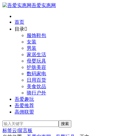
吾爱实惠网
首页
目录

服饰鞋包
女装
男装
家居生活
母婴玩具
护肤美容
数码家电
日用百货
美食饮品
骑行户外
吾爱趣玩
吾爱推荐
高佣联盟
标签云
|
留言板