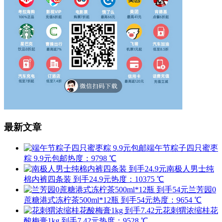
最新文章
端午节粽子四只蜜枣
粽 9.9元包邮
热度：9798 ℃
南极人男士纯
棉内裤四条装 到手24.9元
热度：10375 ℃
兰芳园0
蔗糖港式冻柠茶500ml*12瓶 到手54元
热度：9654 ℃
花刺猬浓缩桂花
酸梅膏1kg 到手7.42元
热度：9528 ℃