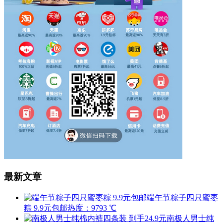
最新文章
端午节粽子四只蜜枣
粽 9.9元包邮
热度：9793 ℃
南极人男士纯