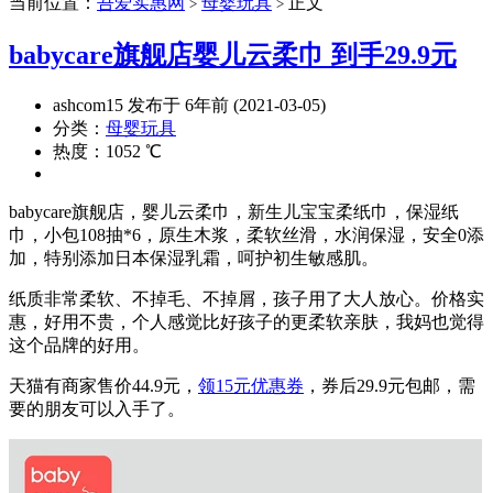
当前位置：
吾爱实惠网
母婴玩具
正文
>
>
babycare旗舰店婴儿云柔巾 到手29.9元
ashcom15 发布于 6年前 (2021-03-05)
分类：
母婴玩具
热度：1052 ℃
babycare旗舰店，婴儿云柔巾，新生儿宝宝柔纸巾，保湿纸
巾，小包108抽*6，原生木浆，柔软丝滑，水润保湿，安全0添
加，特别添加日本保湿乳霜，呵护初生敏感肌。
纸质非常柔软、不掉毛、不掉屑，孩子用了大人放心。价格实
惠，好用不贵，个人感觉比好孩子的更柔软亲肤，我妈也觉得
这个品牌的好用。
天猫有商家售价44.9元，
领15元优惠券
，券后29.9元包邮，需
要的朋友可以入手了。