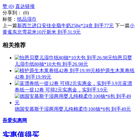
赞 (
0
)
直达链接
分享到：
(
0
)
标签：
纸品湿巾
上一篇
新西兰进口安佳全脂牛奶258g*24盒 到手77元
下一篇
小
黄雀东北雪花米10斤新米 到手31.9元
相关推荐
怡恩贝婴
儿湿巾纸80抽*10大包 到手26.98元
植护原生木浆卷纸
42卷 到手19.99元
蓝漂
卷纸一提12卷 可得2元实惠金，实到手3.9元
德国安慕斯干湿两用婴儿纯棉柔巾100抽*6包 到手49元
吾爱实惠网
实惠值得买