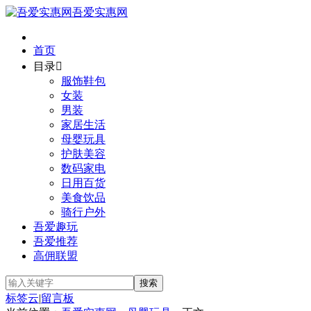
吾爱实惠网
首页
目录

服饰鞋包
女装
男装
家居生活
母婴玩具
护肤美容
数码家电
日用百货
美食饮品
骑行户外
吾爱趣玩
吾爱推荐
高佣联盟
标签云
|
留言板