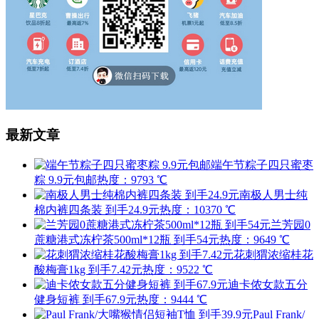
最新文章
端午节粽子四只蜜枣
粽 9.9元包邮
热度：9793 ℃
南极人男士纯
棉内裤四条装 到手24.9元
热度：10370 ℃
兰芳园0
蔗糖港式冻柠茶500ml*12瓶 到手54元
热度：9649 ℃
花刺猬浓缩桂花
酸梅膏1kg 到手7.42元
热度：9522 ℃
迪卡侬女款五分
健身短裤 到手67.9元
热度：9444 ℃
Paul Frank/