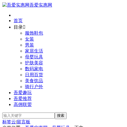
吾爱实惠网
首页
目录

服饰鞋包
女装
男装
家居生活
母婴玩具
护肤美容
数码家电
日用百货
美食饮品
骑行户外
吾爱趣玩
吾爱推荐
高佣联盟
标签云
|
留言板