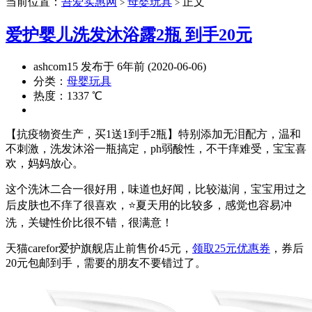
当前位置：
吾爱实惠网
母婴玩具
正文
>
>
爱护婴儿洗发沐浴露2瓶 到手20元
ashcom15 发布于 6年前 (2020-06-06)
分类：
母婴玩具
热度：1337 ℃
【抗疫物资生产，买1送1到手2瓶】特别添加无泪配方，温和
不刺激，洗发沐浴一瓶搞定，ph弱酸性，不干痒难受，宝宝喜
欢，妈妈放心。
这个洗沐二合一很好用，味道也好闻，比较滋润，宝宝用过之
后皮肤也不痒了很喜欢，⭐夏天用的比较多，感觉也容易冲
洗，关键性价比很不错，很满意！
天猫carefor爱护旗舰店止前售价45元，
领取25元优惠券
，券后
20元包邮到手，需要的朋友不要错过了。