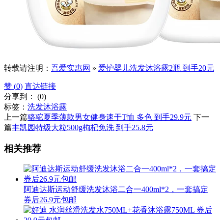
转载请注明：
吾爱实惠网
»
爱护婴儿洗发沐浴露2瓶 到手20元
赞 (
0
)
直达链接
分享到：
(
0
)
标签：
洗发沐浴露
上一篇
骆驼夏季薄款男女健身速干T恤 多色 到手29.9元
下一
篇
丰凯园特级大粒500g枸杞免洗 到手25.8元
相关推荐
阿迪达斯运动舒缓洗发沐浴二合一400ml*2，一套搞定
券后26.9元包邮