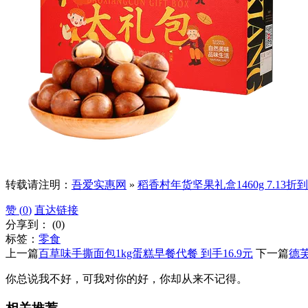
转载请注明：
吾爱实惠网
»
稻香村年货坚果礼盒1460g 7.13折到
赞 (
0
)
直达链接
分享到：
(
0
)
标签：
零食
上一篇
百草味手撕面包1kg蛋糕早餐代餐 到手16.9元
下一篇
德芙
你总说我不好，可我对你的好，你却从来不记得。