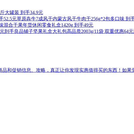
大罐装 到手34.9元
草原犇牛7成风干内蒙古风干牛肉干256g*2包多口味 到手5
味混合干果年货休闲零食礼盒1420g 到手49元
良品铺子坚果礼盒大礼包高品质2003g/11袋 双重优惠64
促销信息、攻略，真正让你发现实惠值得买的东西！如果觉得[吾爱实