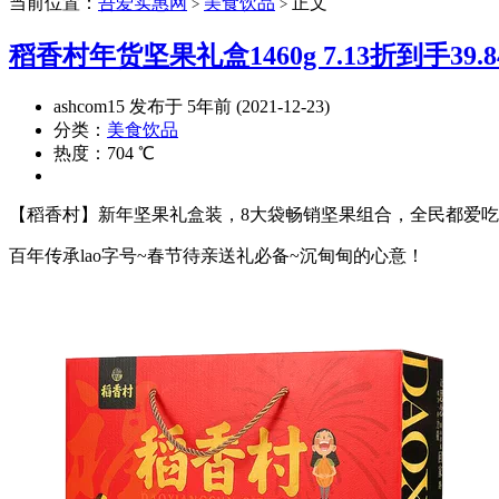
当前位置：
吾爱实惠网
美食饮品
正文
>
>
稻香村年货坚果礼盒1460g 7.13折到手39.
ashcom15 发布于 5年前 (2021-12-23)
分类：
美食饮品
热度：704 ℃
【稻香村】新年坚果礼盒装，8大袋畅销坚果组合，全民都爱吃！
百年传承lao字号~春节待亲送礼必备~沉甸甸的心意！