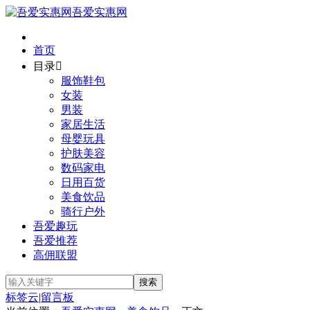
吾爱实惠网
首页
目录

服饰鞋包
女装
男装
家居生活
母婴玩具
护肤美容
数码家电
日用百货
美食饮品
骑行户外
吾爱趣玩
吾爱推荐
高佣联盟
标签云
|
留言板