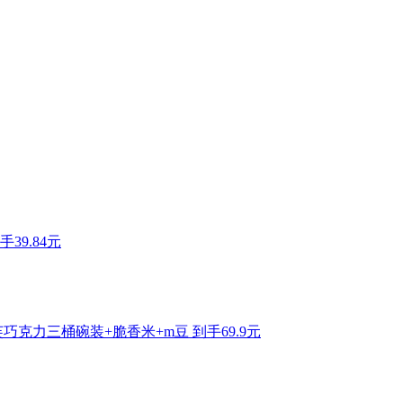
手39.84元
巧克力三桶碗装+脆香米+m豆 到手69.9元