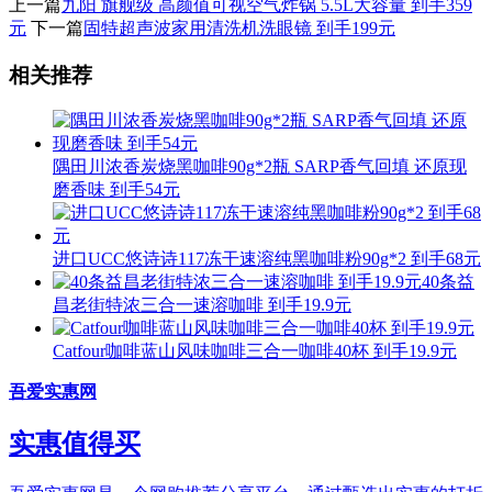
上一篇
九阳 旗舰级 高颜值可视空气炸锅 5.5L大容量 到手359
元
下一篇
固特超声波家用清洗机洗眼镜 到手199元
相关推荐
隅田川浓香炭烧黑咖啡90g*2瓶 SARP香气回填 还原现
磨香味 到手54元
进口UCC悠诗诗117冻干速溶纯黑咖啡粉90g*2 到手68元
40条益
昌老街特浓三合一速溶咖啡 到手19.9元
Catfour咖啡蓝山风味咖啡三合一咖啡40杯 到手19.9元
吾爱实惠网
实惠值得买