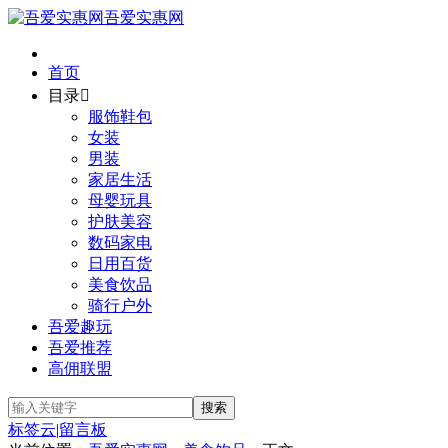
吾爱实惠网
首页
目录

服饰鞋包
女装
男装
家居生活
母婴玩具
护肤美容
数码家电
日用百货
美食饮品
骑行户外
吾爱趣玩
吾爱推荐
高佣联盟
标签云
|
留言板