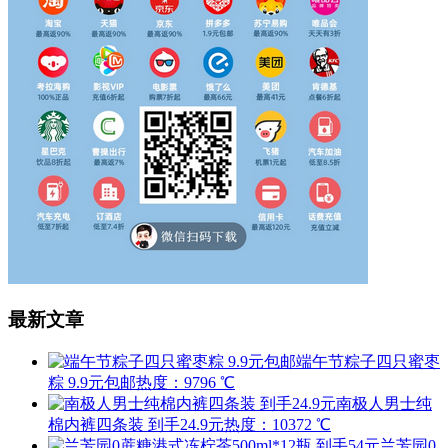
最新文章
端午节粽子四只蜜枣
粽 9.9元包邮
热度：9796 ℃
南极人男士纯
棉内裤四条装 到手24.9元
热度：10372 ℃
兰芳园0