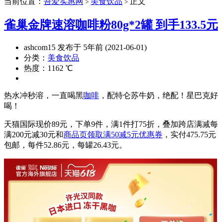
当前位置：
吾爱实惠网
美食饮品
正文
>
>
雀巢金牌速溶咖啡粉80g*2罐 到手133.5元
ashcom15 发布于 5年前 (2021-06-01)
分类：
美食饮品
热度：1162 ℃
热水冲秒溶，一直喝黑
咖啡
，配特仑苏牛奶，绝配！星巴克好
喝！
天猫国际现价89元，下单9件，满1件打75折，叠加跨店满减每
满200元减30元和
商品页领取满50减5元优惠券
，实付475.75元
包邮，每件52.86元，每罐26.43元。