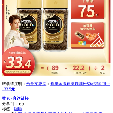
转载请注明：
吾爱实惠网
»
雀巢金牌速溶咖啡粉80g*2罐 到手
133.5元
赞 (
0
)
直达链接
分享到：
(
0
)
标签：
咖啡