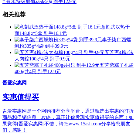
# 有禾特级胎菊花茶50g 到手12.9元
相关推荐
意刻武汉热干
面148.8g*5盒 到手16.1元
李子柒广西螺
蛳粉335g*4袋 到手39.9元
五芳斋4粽2味
大肉粽100g*4只 到手9.9元
五芳斋粽子礼袋
400g共4只 到手12.9元
吾爱实惠网
实惠值得买
吾爱实惠网是一个网购推荐分享平台，通过甄选出实惠的打折
商品和促销信息、攻略，真正让你发现实惠值得买的东西！如
果觉得[吾爱实惠网]不错，请把www.15ash.com分享给您朋友
们，感谢！