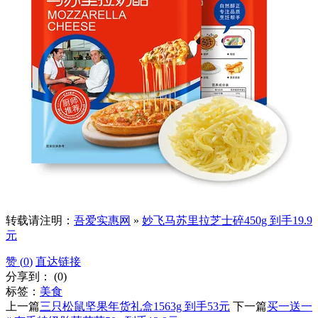
转载请注明：
吾爱实惠网
»
妙飞马苏里拉芝士碎450g 到手19.9
元
赞 (
0
)
直达链接
分享到：
(
0
)
标签：
美食
上一篇
三只松鼠坚果年货礼盒1563g 到手53元
下一篇
买一送一