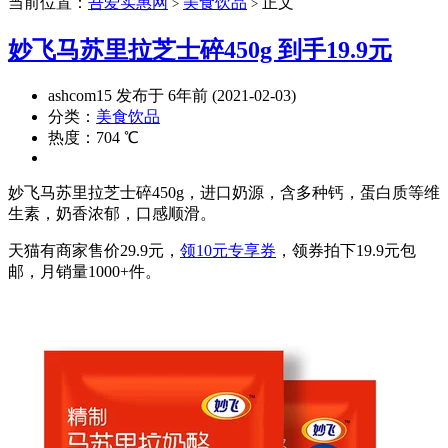
当前位置：
吾爱实惠网
美食饮品
正文
>
>
妙飞马苏里拉芝士碎450g 到手19.9元
ashcom15 发布于 6年前 (2021-02-03)
分类：
美食饮品
热度：704 ℃
妙飞马苏里拉芝士碎450g，进口奶源，含多种钙，蛋白质等维
生素，奶香浓郁，口感顺滑。
天猫有商家售价29.9元，
领10元专享券
，领券拍下19.9元包
邮，月销量1000+件。