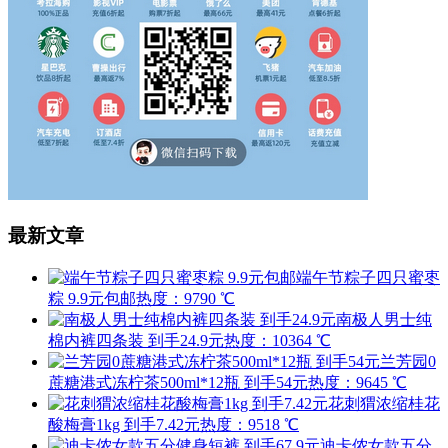
最新文章
端午节粽子四只蜜枣
粽 9.9元包邮
热度：9790 ℃
南极人男士纯
棉内裤四条装 到手24.9元
热度：10364 ℃
兰芳园0
蔗糖港式冻柠茶500ml*12瓶 到手54元
热度：9645 ℃
花刺猬浓缩桂花
酸梅膏1kg 到手7.42元
热度：9518 ℃
迪卡侬女款五分