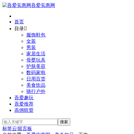
吾爱实惠网
首页
目录

服饰鞋包
女装
男装
家居生活
母婴玩具
护肤美容
数码家电
日用百货
美食饮品
骑行户外
吾爱趣玩
吾爱推荐
高佣联盟
标签云
|
留言板