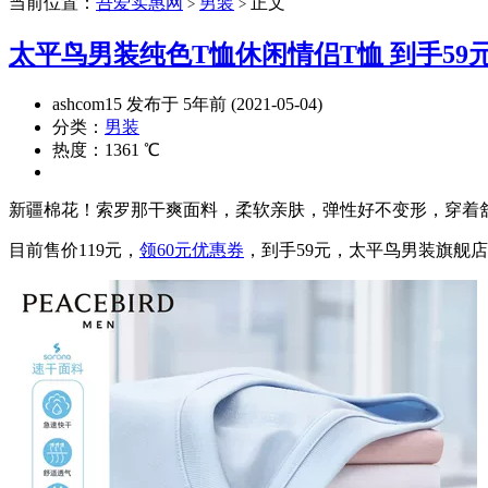
当前位置：
吾爱实惠网
男装
正文
>
>
太平鸟男装纯色T恤休闲情侣T恤 到手59
ashcom15 发布于 5年前 (2021-05-04)
分类：
男装
热度：1361 ℃
新疆棉花！索罗那干爽面料，柔软亲肤，弹性好不变形，穿着舒
目前售价119元，
领60元优惠券
，到手59元，太平鸟男装旗舰