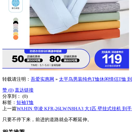
转载请注明：
吾爱实惠网
»
太平鸟男装纯色T恤休闲情侣T恤 到
赞 (
0
)
直达链接
分享到：
(
0
)
标签：
短袖T恤
上一篇
WAHIN 华凌 KFR-26LW/N8HA3 大1匹 壁挂式挂机 到手
只要不停下来，前进的道路就会不断延伸。