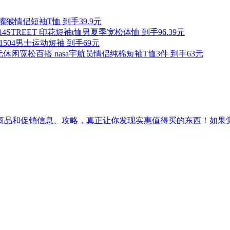
nk/大嘴猴情侣短袖T恤 到手39.9元
14STREET 印花短袖t恤男夏季宽松体恤 到手96.39元
D1504男士运动短袖 到手69元
休闲宽松百搭 nasa宇航员情侣纯棉短袖T恤3件 到手63元
促销信息、攻略，真正让你发现实惠值得买的东西！如果觉得[吾爱实