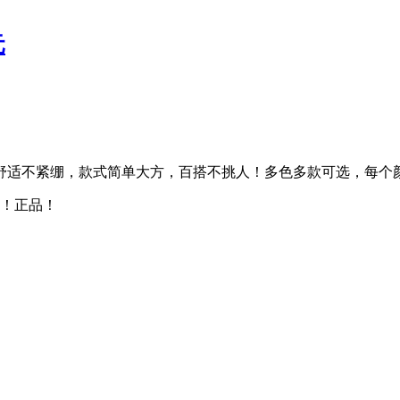
元
适不紧绷，款式简单大方，百搭不挑人！多色多款可选，每个颜色
店！正品！