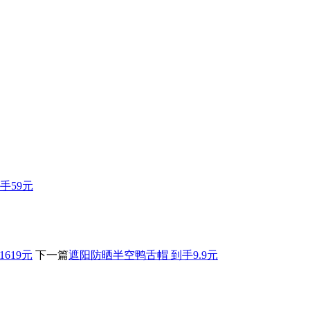
手59元
1619元
下一篇
遮阳防晒半空鸭舌帽 到手9.9元