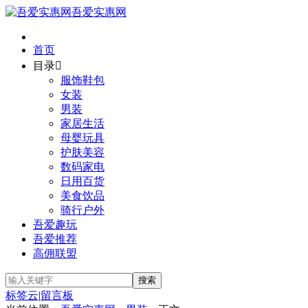
吾爱实惠网
首页
目录

服饰鞋包
女装
男装
家居生活
母婴玩具
护肤美容
数码家电
日用百货
美食饮品
骑行户外
吾爱趣玩
吾爱推荐
高佣联盟
标签云
|
留言板