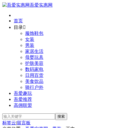
吾爱实惠网
首页
目录

服饰鞋包
女装
男装
家居生活
母婴玩具
护肤美容
数码家电
日用百货
美食饮品
骑行户外
吾爱趣玩
吾爱推荐
高佣联盟
标签云
|
留言板