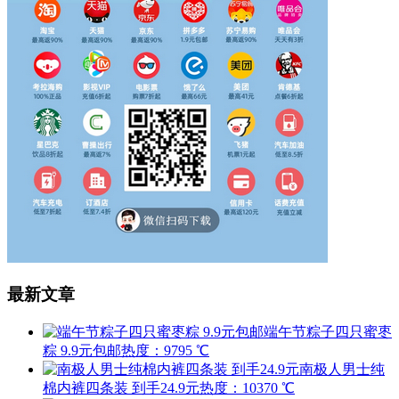
最新文章
端午节粽子四只蜜枣
粽 9.9元包邮
热度：9795 ℃
南极人男士纯
棉内裤四条装 到手24.9元
热度：10370 ℃