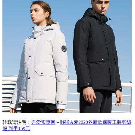
转载请注明：
吾爱实惠网
»
哆啦A梦2020冬新款保暖工装羽绒
服 到手159元