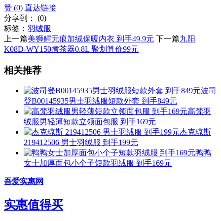
赞 (
0
)
直达链接
分享到：
(
0
)
标签：
羽绒服
上一篇
美狮鳄无痕加绒保暖内衣 到手49.9元
下一篇
九阳
K08D-WY150煮茶器0.8L 聚划算价99元
相关推荐
波司
登B00145935男士羽绒服短款外套 到手849元
高梵羽
绒服男轻薄短款立领面包服 到手169元
杰克琼斯
219412506 男士羽绒服 到手199元
鸭鸭
女士加厚面包小个子短款羽绒服 到手169元
吾爱实惠网
实惠值得买