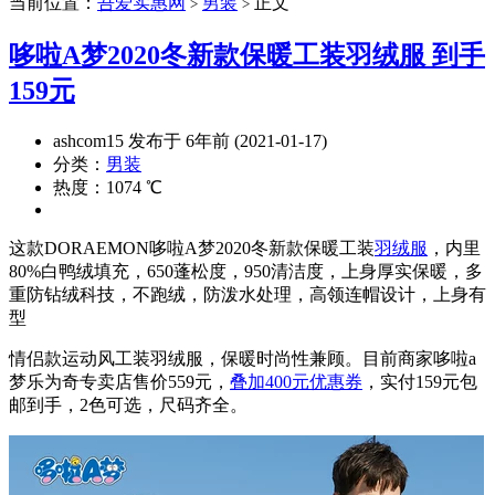
当前位置：
吾爱实惠网
男装
正文
>
>
哆啦A梦2020冬新款保暖工装羽绒服 到手
159元
ashcom15 发布于 6年前 (2021-01-17)
分类：
男装
热度：1074 ℃
这款DORAEMON哆啦A梦2020冬新款保暖工装
羽绒服
，内里
80%白鸭绒填充，650蓬松度，950清洁度，上身厚实保暖，多
重防钻绒科技，不跑绒，防泼水处理，高领连帽设计，上身有
型
情侣款运动风工装羽绒服，保暖时尚性兼顾。目前商家哆啦a
梦乐为奇专卖店售价559元，
叠加400元优惠券
，实付159元包
邮到手，2色可选，尺码齐全。