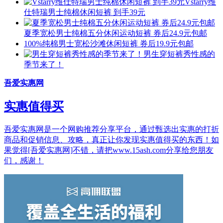
Vstarry维
仕特瑞男士纯棉休闲短裤 到手39元
夏季宽松男士纯棉五分休闲运动短裤 券后24.9元包邮
100%纯棉男士宽松沙滩休闲短裤 券后19.9元包邮
男生穿短裤秀性感的
季节来了！
吾爱实惠网
实惠值得买
吾爱实惠网是一个网购推荐分享平台，通过甄选出实惠的打折
商品和促销信息、攻略，真正让你发现实惠值得买的东西！如
果觉得[吾爱实惠网]不错，请把www.15ash.com分享给您朋友
们，感谢！