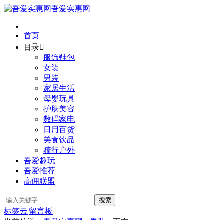
吾爱实惠网
首页
目录

服饰鞋包
女装
男装
家居生活
母婴玩具
护肤美容
数码家电
日用百货
美食饮品
骑行户外
吾爱趣玩
吾爱推荐
高佣联盟
标签云
|
留言板