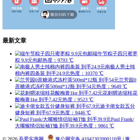
最新文章
端午节粽子四只蜜枣
粽 9.9元包邮
热度：9793 ℃
南极人男士纯
棉内裤四条装 到手24.9元
热度：10370 ℃
兰芳园0
蔗糖港式冻柠茶500ml*12瓶 到手54元
热度：9649 ℃
花刺猬浓缩桂花
酸梅膏1kg 到手7.42元
热度：9523 ℃
迪卡侬女款五分
健身短裤 到手67.9元
热度：9446 ℃
Paul Frank/
大嘴猴情侣短袖T恤 到手39.9元
热度：9861 ℃
© 2026
吾爱实惠网
豫公网安备 41042302000110号
|
豫