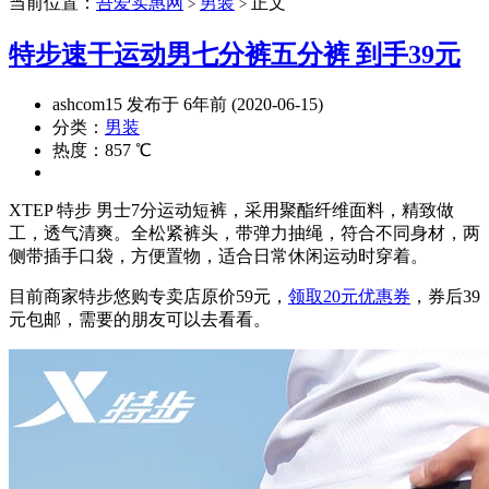
当前位置：
吾爱实惠网
男装
正文
>
>
特步速干运动男七分裤五分裤 到手39元
ashcom15 发布于 6年前 (2020-06-15)
分类：
男装
热度：857 ℃
XTEP 特步 男士7分运动短裤，采用聚酯纤维面料，精致做
工，透气清爽。全松紧裤头，带弹力抽绳，符合不同身材，两
侧带插手口袋，方便置物，适合日常休闲运动时穿着。
目前商家特步悠购专卖店原价59元，
领取20元优惠券
，券后39
元包邮，需要的朋友可以去看看。