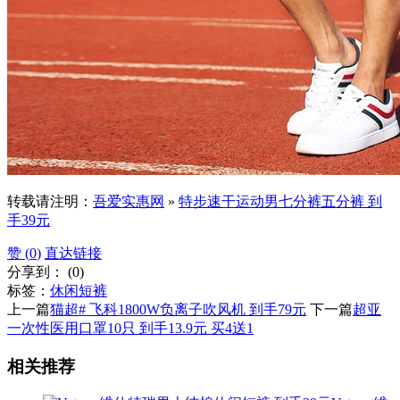
转载请注明：
吾爱实惠网
»
特步速干运动男七分裤五分裤 到
手39元
赞 (
0
)
直达链接
分享到：
(
0
)
标签：
休闲短裤
上一篇
猫超# 飞科1800W负离子吹风机 到手79元
下一篇
超亚
一次性医用口罩10只 到手13.9元 买4送1
相关推荐