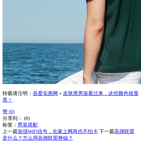
转载请注明：
吾爱实惠网
»
皮肤黑男孩看过来，这些颜色很显
黑！
赞 (
0
)
分享到：
(
0
)
标签：
男装搭配
上一篇
加强WiFi信号，在家上网再也不怕卡
下一篇
高佣联盟
是什么？怎么用高佣联盟挣钱？