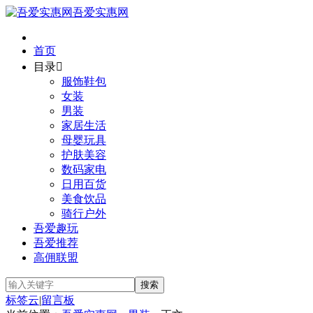
吾爱实惠网
首页
目录

服饰鞋包
女装
男装
家居生活
母婴玩具
护肤美容
数码家电
日用百货
美食饮品
骑行户外
吾爱趣玩
吾爱推荐
高佣联盟
标签云
|
留言板