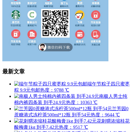
最新文章
端午节粽子四只蜜枣
粽 9.9元包邮
热度：9788 ℃
南极人男士纯
棉内裤四条装 到手24.9元
热度：10363 ℃
兰芳园0
蔗糖港式冻柠茶500ml*12瓶 到手54元
热度：9644 ℃
花刺猬浓缩桂花
酸梅膏1kg 到手7.42元
热度：9517 ℃