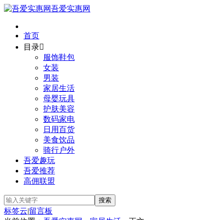
吾爱实惠网
首页
目录

服饰鞋包
女装
男装
家居生活
母婴玩具
护肤美容
数码家电
日用百货
美食饮品
骑行户外
吾爱趣玩
吾爱推荐
高佣联盟
标签云
|
留言板