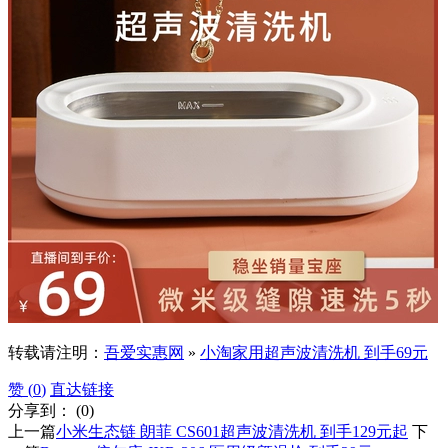
转载请注明：
吾爱实惠网
»
小淘家用超声波清洗机 到手69元
赞 (
0
)
直达链接
分享到：
(
0
)
上一篇
小米生态链 朗菲 CS601超声波清洗机 到手129元起
下