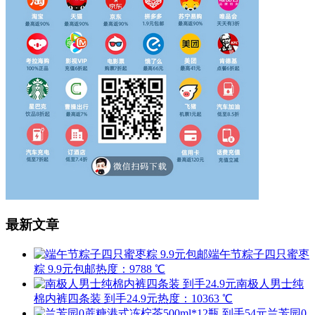
最新文章
端午节粽子四只蜜枣
粽 9.9元包邮
热度：9788 ℃
南极人男士纯
棉内裤四条装 到手24.9元
热度：10363 ℃
兰芳园0