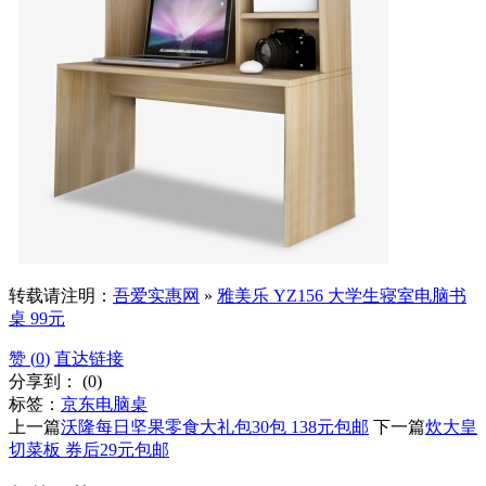
转载请注明：
吾爱实惠网
»
雅美乐 YZ156 大学生寝室电脑书
桌 99元
赞 (
0
)
直达链接
分享到：
(
0
)
标签：
京东
电脑桌
上一篇
沃隆每日坚果零食大礼包30包 138元包邮
下一篇
炊大皇
切菜板 券后29元包邮