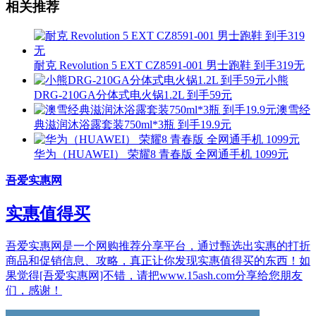
相关推荐
耐克 Revolution 5 EXT CZ8591-001 男士跑鞋 到手319无
小熊
DRG-210GA分体式电火锅1.2L 到手59元
澳雪经
典滋润沐浴露套装750ml*3瓶 到手19.9元
华为（HUAWEI） 荣耀8 青春版 全网通手机 1099元
吾爱实惠网
实惠值得买
吾爱实惠网是一个网购推荐分享平台，通过甄选出实惠的打折
商品和促销信息、攻略，真正让你发现实惠值得买的东西！如
果觉得[吾爱实惠网]不错，请把www.15ash.com分享给您朋友
们，感谢！