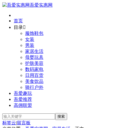
吾爱实惠网
首页
目录

服饰鞋包
女装
男装
家居生活
母婴玩具
护肤美容
数码家电
日用百货
美食饮品
骑行户外
吾爱趣玩
吾爱推荐
高佣联盟
标签云
|
留言板