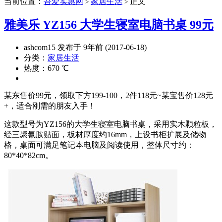
当前位置：
吾爱实惠网
家居生活
正文
>
>
雅美乐 YZ156 大学生寝室电脑书桌 99元
ashcom15 发布于 9年前 (2017-06-18)
分类：
家居生活
热度：670 ℃
某东售价99元，领取下方199-100，2件118元~某宝售价128元
+，适合刚需的朋友入手！
这款型号为YZ156的大学生寝室电脑书桌，采用实木颗粒板，
经三聚氰胺贴面，板材厚度约16mm，上设书柜扩展及储物
格，桌面可满足笔记本电脑及阅读使用，整体尺寸约：
80*40*82cm。