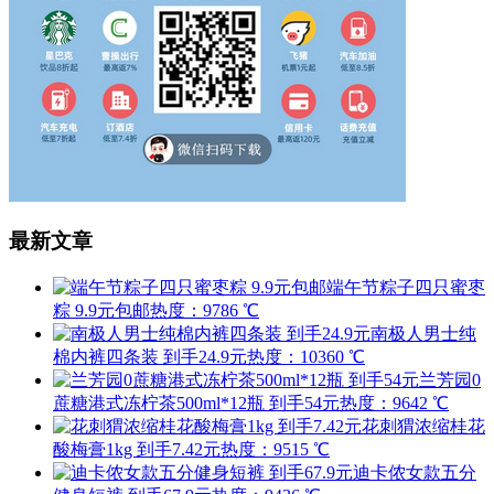
最新文章
端午节粽子四只蜜枣
粽 9.9元包邮
热度：9786 ℃
南极人男士纯
棉内裤四条装 到手24.9元
热度：10360 ℃
兰芳园0
蔗糖港式冻柠茶500ml*12瓶 到手54元
热度：9642 ℃
花刺猬浓缩桂花
酸梅膏1kg 到手7.42元
热度：9515 ℃
迪卡侬女款五分