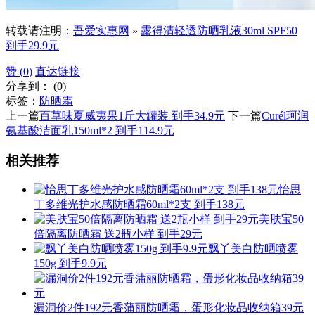
转载请注明：
吾爱实惠网
»
露得清轻透防晒乳液30ml SPF50
到手29.9元
赞 (
0
)
直达链接
分享到：
(
0
)
标签：
防晒霜
上一篇
百草味夏威夷果1斤大罐装 到手34.9元
下一篇
Curél珂润
氨基酸洁面乳150ml*2 到手114.9元
相关推荐
怡思
丁多维光护水感防晒霜60ml*2支 到手138元
美肤宝50
倍隔离防晒霜 送2瓶小样 到手29元
飘丫美白防晒喷雾
150g 到手9.9元
漏洞价2件192元香蒲丽防晒霜，蛋形化妆品收纳箱39元