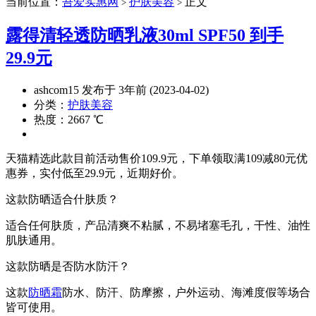
当前位置：
吾爱实惠网
护肤美容
正文
>
>
露得清轻透防晒乳液30ml SPF50 到手
29.9元
ashcom15 发布于 3年前 (2023-04-02)
分类：
护肤美容
热度：2667 ℃
天猫精选此款目前活动售价109.9元，下单领取满109减80元优
惠券，实付低至29.9元，近期好价。
这款防晒适合什肤质？
适合任何肤质，产品清爽不粘腻，不易堵塞毛孔，干性、油性
肌肤通用。
这款防晒是否防水防汗？
这款
防晒霜
防水、防汗、防摩擦，户外运动、海滩度假等场合
皆可使用。