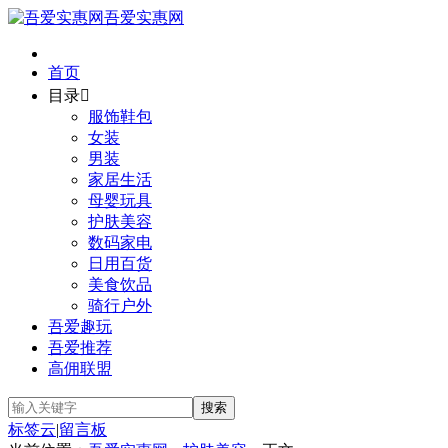
吾爱实惠网
首页
目录

服饰鞋包
女装
男装
家居生活
母婴玩具
护肤美容
数码家电
日用百货
美食饮品
骑行户外
吾爱趣玩
吾爱推荐
高佣联盟
标签云
|
留言板