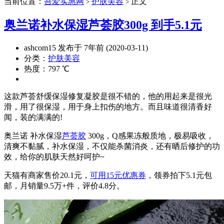
当前位置：
吾爱实惠网
护肤美容
正文
>
>
奥兰诺补水保湿芦荟胶300g 到手5.1元
ashcom15 发布于 7年前 (2020-03-11)
分类：
护肤美容
热度：797 ℃
这款芦荟舒缓保湿修复凝胶是很不错的，他的用起来是很光
滑，用了很保湿，用于身上扣伤的地方。而且味道很清香好
闻，装的满满的!
奥兰诺 补水保湿
芦荟胶
300g，Q感果冻般质地，极易吸收，
清爽不黏腻，补水保湿，不仅能杀菌消炎，还有晒后修护的功
效，给你的肌肤天然好呵护~
天猫有商家售价20.1元，
可用15元优惠券
，领券拍下5.1元包
邮，月销量9.5万+件，评价4.8分。