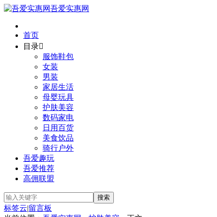
吾爱实惠网
首页
目录

服饰鞋包
女装
男装
家居生活
母婴玩具
护肤美容
数码家电
日用百货
美食饮品
骑行户外
吾爱趣玩
吾爱推荐
高佣联盟
标签云
|
留言板