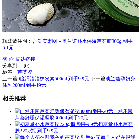
转载请注明：
吾爱实惠网
»
奥兰诺补水保湿芦荟胶300g 到手
5.1元
赞 (
0
)
直达链接
分享到：
(
0
)
标签：
芦荟胶
上一篇
9度滑溜溜护发素500ml 到手9.9元
下一篇
澳兰黛孕妇身
体乳200ml 到手19元
相关推荐
自然乐园
芦荟舒缓保湿凝胶300ml 到手20元
初夏堂补水芦荟
胶220g/瓶 到手9.9元
每个人都在跟我