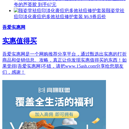
夸的芦荟胶 到手67元
颐姿堂祛
痘印淡化膏痘疤多效祛痘修护套装
¥6.9券后价
吾爱实惠网
实惠值得买
吾爱实惠网是一个网购推荐分享平台，通过甄选出实惠的打折
商品和促销信息、攻略，真正让你发现实惠值得买的东西！如
果觉得[吾爱实惠网]不错，请把www.15ash.com分享给您朋友
们，感谢！