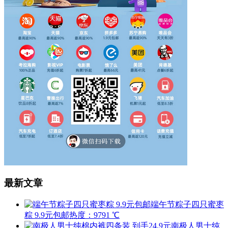
最新文章
端午节粽子四只蜜枣
粽 9.9元包邮
热度：9791 ℃
南极人男士纯