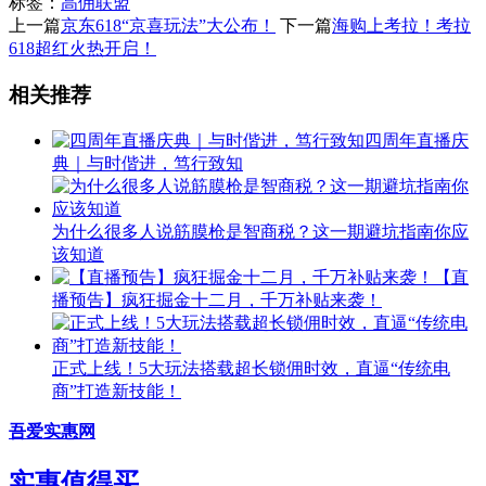
标签：
高佣联盟
上一篇
京东618“京喜玩法”大公布！
下一篇
海购上考拉！考拉
618超红火热开启！
相关推荐
四周年直播庆
典｜与时偕进，笃行致知
为什么很多人说筋膜枪是智商税？这一期避坑指南你应
该知道
【直
播预告】疯狂掘金十二月，千万补贴来袭！
正式上线！5大玩法搭载超长锁佣时效，直逼“传统电
商”打造新技能！
吾爱实惠网
实惠值得买