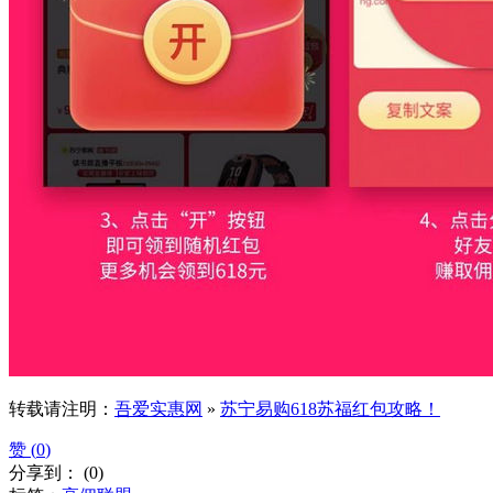
转载请注明：
吾爱实惠网
»
苏宁易购618苏福红包攻略！
赞 (
0
)
分享到：
(
0
)