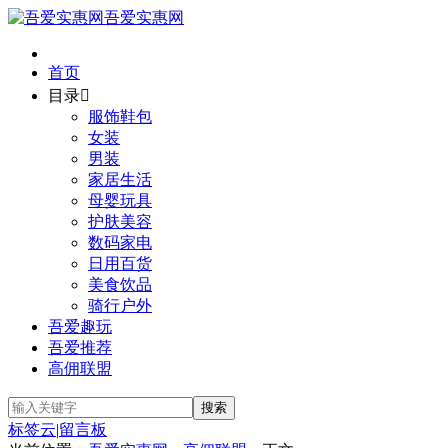
吾爱实惠网
首页
目录

服饰鞋包
女装
男装
家居生活
母婴玩具
护肤美容
数码家电
日用百货
美食饮品
骑行户外
吾爱趣玩
吾爱推荐
高佣联盟
标签云
|
留言板