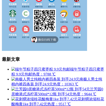
最新文章
端午节粽子四只蜜枣
粽 9.9元包邮
热度：9788 ℃
南极人男士纯
棉内裤四条装 到手24.9元
热度：10363 ℃
兰芳园0
蔗糖港式冻柠茶500ml*12瓶 到手54元
热度：9644 ℃
花刺猬浓缩桂花
酸梅膏1kg 到手7.42元
热度：9517 ℃