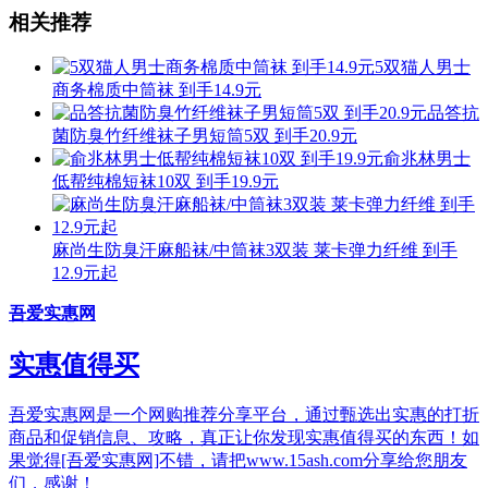
相关推荐
5双猫人男士
商务棉质中筒袜 到手14.9元
品答抗
菌防臭竹纤维袜子男短筒5双 到手20.9元
俞兆林男士
低帮纯棉短袜10双 到手19.9元
麻尚生防臭汗麻船袜/中筒袜3双装 莱卡弹力纤维 到手
12.9元起
吾爱实惠网
实惠值得买
吾爱实惠网是一个网购推荐分享平台，通过甄选出实惠的打折
商品和促销信息、攻略，真正让你发现实惠值得买的东西！如
果觉得[吾爱实惠网]不错，请把www.15ash.com分享给您朋友
们，感谢！