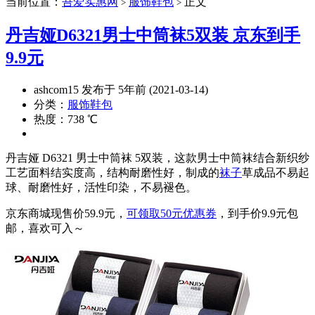
当前位置：
吾爱实惠网
服饰鞋包
正文
>
>
丹吉娅D6321男士中筒袜5双装 京东到手
9.9元
ashcom15 发布于 5年前 (2021-03-14)
分类：
服饰鞋包
热度：738 ℃
丹吉娅 D6321 男士中筒袜 5双装，这款男士中筒袜结合新织纱
工艺面料结实度高，结构耐磨性好，制成的
袜子
草成品不易起
球、耐磨性好，活性印染，不易褪色。
京东商城现售价59.9元，
可领取50元优惠券
，到手价9.9元包
邮，喜欢可入～