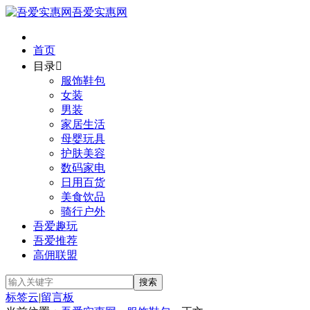
吾爱实惠网
首页
目录

服饰鞋包
女装
男装
家居生活
母婴玩具
护肤美容
数码家电
日用百货
美食饮品
骑行户外
吾爱趣玩
吾爱推荐
高佣联盟
标签云
|
留言板