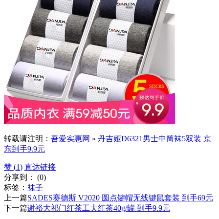
转载请注明：
吾爱实惠网
»
丹吉娅D6321男士中筒袜5双装 京
东到手9.9元
赞 (
1
)
直达链接
分享到：
(
0
)
标签：
袜子
上一篇
SADES赛德斯 V2020 圆点键帽无线键鼠套装 到手69元
下一篇
谢裕大祁门红茶工夫红茶40g/罐 到手9.9元