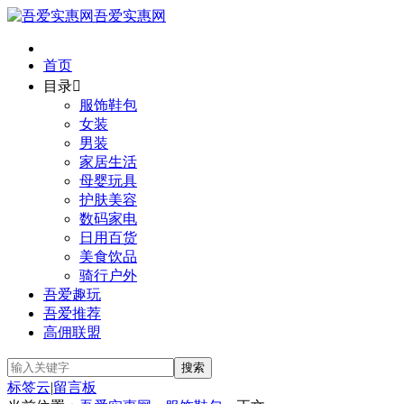
吾爱实惠网
首页
目录

服饰鞋包
女装
男装
家居生活
母婴玩具
护肤美容
数码家电
日用百货
美食饮品
骑行户外
吾爱趣玩
吾爱推荐
高佣联盟
标签云
|
留言板