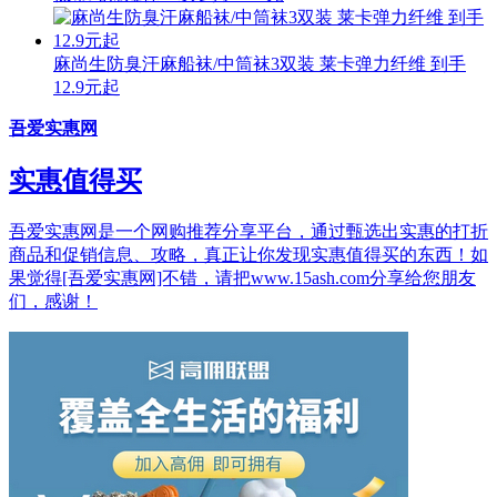
麻尚生防臭汗麻船袜/中筒袜3双装 莱卡弹力纤维 到手
12.9元起
吾爱实惠网
实惠值得买
吾爱实惠网是一个网购推荐分享平台，通过甄选出实惠的打折
商品和促销信息、攻略，真正让你发现实惠值得买的东西！如
果觉得[吾爱实惠网]不错，请把www.15ash.com分享给您朋友
们，感谢！