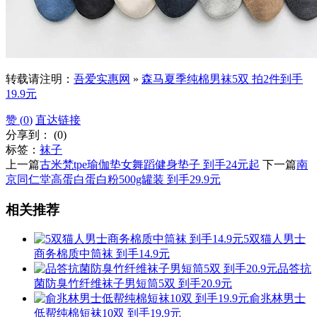
转载请注明：
吾爱实惠网
»
森马夏季纯棉男袜5双 拍2件到手
19.9元
赞 (
0
)
直达链接
分享到：
(
0
)
标签：
袜子
上一篇
古米梵tpe瑜伽垫女舞蹈健身垫子 到手24元起
下一篇
南
京同仁堂高蛋白蛋白粉500g罐装 到手29.9元
相关推荐
5双猫人男士
商务棉质中筒袜 到手14.9元
品答抗
菌防臭竹纤维袜子男短筒5双 到手20.9元
俞兆林男士
低帮纯棉短袜10双 到手19.9元