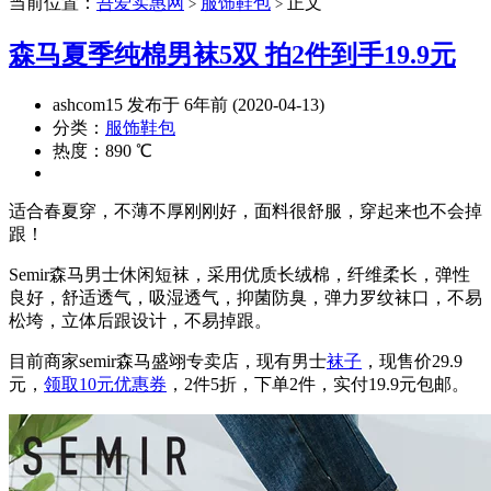
当前位置：
吾爱实惠网
服饰鞋包
正文
>
>
森马夏季纯棉男袜5双 拍2件到手19.9元
ashcom15 发布于 6年前 (2020-04-13)
分类：
服饰鞋包
热度：890 ℃
适合春夏穿，不薄不厚刚刚好，面料很舒服，穿起来也不会掉
跟！
Semir森马男士休闲短袜，采用优质长绒棉，纤维柔长，弹性
良好，舒适透气，吸湿透气，抑菌防臭，弹力罗纹袜口，不易
松垮，立体后跟设计，不易掉跟。
目前商家semir森马盛翊专卖店，现有男士
袜子
，现售价29.9
元，
领取10元优惠券
，2件5折，下单2件，实付19.9元包邮。