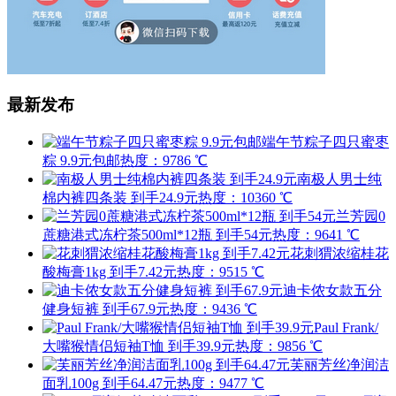
最新发布
端午节粽子四只蜜枣
粽 9.9元包邮
热度：9786 ℃
南极人男士纯
棉内裤四条装 到手24.9元
热度：10360 ℃
兰芳园0
蔗糖港式冻柠茶500ml*12瓶 到手54元
热度：9641 ℃
花刺猬浓缩桂花
酸梅膏1kg 到手7.42元
热度：9515 ℃
迪卡侬女款五分
健身短裤 到手67.9元
热度：9436 ℃
Paul Frank/
大嘴猴情侣短袖T恤 到手39.9元
热度：9856 ℃
芙丽芳丝净润洁
面乳100g 到手64.47元
热度：9477 ℃