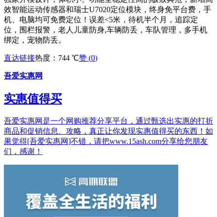
效智能运动传感器和瑞士U7020定位模块，终身免平台费，手
机、电脑均可免费定位！误差<5米，待机半个月，追踪定
位，围栏报警，老人儿童防身,车辆防丢，车队管理，多手机
绑定，宠物防丢。
直达链接
热度：744 ℃
赞 (
0
)
吾爱实惠网
实惠值得买
吾爱实惠网是一个网购推荐分享平台，通过甄选出实惠的打折
商品和促销信息、攻略，真正让你发现实惠值得买的东西！如
果觉得[吾爱实惠网]不错，请把www.15ash.com分享给您朋友
们，感谢！