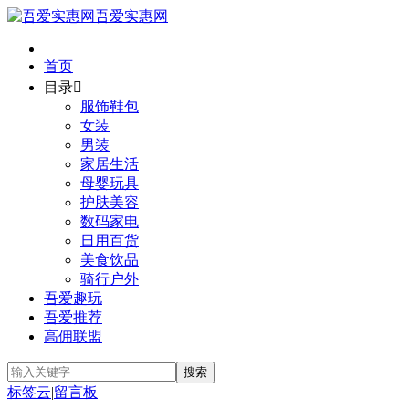
吾爱实惠网
首页
目录

服饰鞋包
女装
男装
家居生活
母婴玩具
护肤美容
数码家电
日用百货
美食饮品
骑行户外
吾爱趣玩
吾爱推荐
高佣联盟
标签云
|
留言板