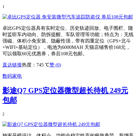
1
卓比GPS定位器具有实时定位、历史轨迹回放、电子围栏、随
时监听车内动向、防拆提醒、车队管理等功能；特点为：无线
强磁、体积小免安装、隐蔽性强，带有四重定位（GPS+北斗
+WIFI+基站定位），电池为6000MAH 天猫店铺售价168元，
可以领取60元优惠券，券后108元包邮。
直达链接
热度：745 ℃
赞 (
0
)
数码家电
影途Q7 GPS定位器微型超长待机 249元
包邮
2
独家开模设计，体积小、功能全稳定性高的极致典范，新增高