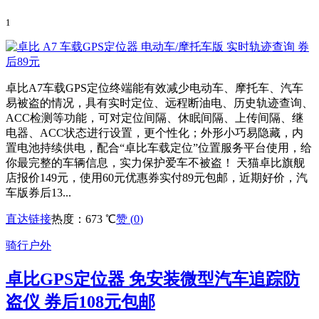
1
卓比A7车载GPS定位终端能有效减少电动车、摩托车、汽车
易被盗的情况，具有实时定位、远程断油电、历史轨迹查询、
ACC检测等功能，可对定位间隔、休眠间隔、上传间隔、继
电器、ACC状态进行设置，更个性化；外形小巧易隐藏，内
置电池持续供电，配合“卓比车载定位”位置服务平台使用，给
你最完整的车辆信息，实力保护爱车不被盗！ 天猫卓比旗舰
店报价149元，使用60元优惠券实付89元包邮，近期好价，汽
车版券后13...
直达链接
热度：673 ℃
赞 (
0
)
骑行户外
卓比GPS定位器 免安装微型汽车追踪防
盗仪 券后108元包邮