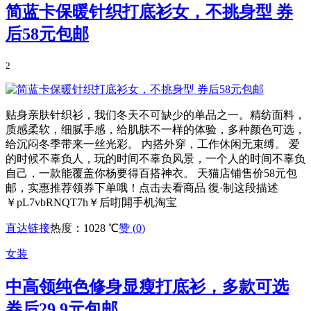
简蓝卡保暖针织打底衫女，不挑身型 券
后58元包邮
2
贴身亲肤针织衫，我们冬天不可缺少的单品之一。精纺面料，
质感柔软，细腻手感，给肌肤不一样的体验，多种颜色可选，
给沉闷冬季带来一丝光彩。 内搭外穿，工作休闲无束缚。 爱
的时候不辜负人，玩的时间不辜负风景，一个人的时间不辜负
自己，一款能覆盖你杨要得百搭神衣。 天猫店铺售价58元包
邮，实惠推荐领券下单哦！点击去看商品 復·制这段描述
￥pL7vbRNQT7h￥后咑閞手机淘宝
直达链接
热度：1028 ℃
赞 (
0
)
女装
中高领纯色修身显瘦打底衫，多款可选
券后29.9元包邮