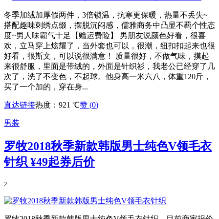
冬季加绒加厚假两件，3倍锁温，抗寒更保暖，热量不丢失~
搭配趣味刺绣点缀，摆脱沉闷感，儒雅商务中凸显不羁个性态
度~男人味霸气十足【赠运费险】 男朋友说颜色好看，很喜
欢，立马穿上炫耀了，当外套也可以，很潮，纽扣扣起来也很
好看，很斯文，可以说很满意！ 质量很好，不做气味，摸起
来很舒服，里面是带绒的，外面是针织衫，我老公已经穿了几
次了，洗了不变色，不起球。他身高一米六八，体重120斤，
买了一个加的，穿在身...
直达链接
热度：921 ℃
赞 (
0
)
男装
罗牧2018秋季新款韩版男士纯色V领毛衣
针织
¥49起券后价
2
罗牧2018秋季新款韩版男士纯色V领毛衣针织，目前商家报价