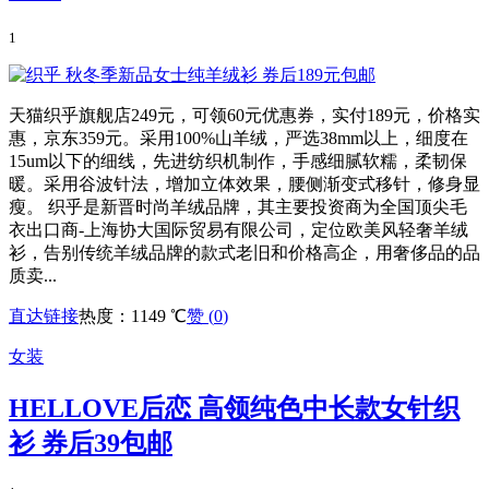
1
天猫织乎旗舰店249元，可领60元优惠券，实付189元，价格实
惠，京东359元。采用100%山羊绒，严选38mm以上，细度在
15um以下的细线，先进纺织机制作，手感细腻软糯，柔韧保
暖。采用谷波针法，增加立体效果，腰侧渐变式移针，修身显
瘦。 织乎是新晋时尚羊绒品牌，其主要投资商为全国顶尖毛
衣出口商-上海协大国际贸易有限公司，定位欧美风轻奢羊绒
衫，告别传统羊绒品牌的款式老旧和价格高企，用奢侈品的品
质卖...
直达链接
热度：1149 ℃
赞 (
0
)
女装
HELLOVE后恋 高领纯色中长款女针织
衫 券后39包邮