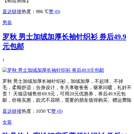
【赠运费险】
直达链接
热度：986 ℃
赞 (
0
)
男装
罗秋 男士加绒加厚长袖针织衫 券后49.9
元包邮
1
罗秋 男士加绒加厚长袖针织衫，加绒加厚，不起球、不掉
毛，柔顺舒适；合身设计，冬天孝敬爸爸，驱寒问暖，礼好不
贵！ 天猫店铺售价69.9元，可用20元优惠券，券后49.9元包
邮，价格实惠，款式不花哨，需要的朋友值得购买。赠运费险
直达链接
热度：1050 ℃
赞 (
0
)
女装