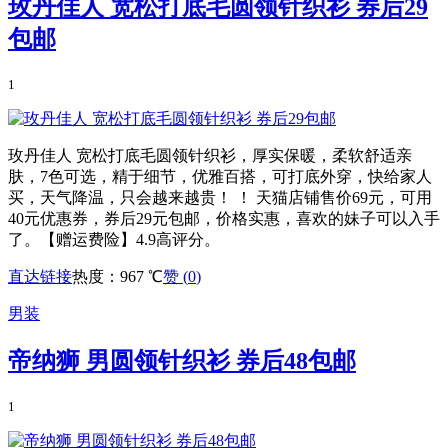
玫丹佳人 宽松打底毛圆领针织衫 券后29
包邮
1
玫丹佳人 宽松打底毛圆领针织衫，厚实保暖，柔软舒适亲
肤，7色可选，精于细节，优雅百搭，可打底外穿，快给家人
买，天气降温，只会越来越贵！ ！ 天猫店铺售价69元，可用
40元优惠券，券后29元包邮，价格实惠，喜欢的妹子可以入手
了。【赠运费险】4.9高评分。
直达链接
热度：967 ℃
赞 (
0
)
男装
帝纳狮 男圆领针织衫 券后48包邮
1