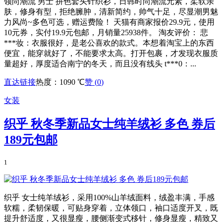
领尚潮流 男士 拼色套头针织衫，日韩时尚潮流元素，柔软亲
肤，修身有型，拒绝臃肿，清新简约，帅气十足，尽显潮男魅
力风尚~多色可选，赠运费险！ 天猫有商家报价29.9元，使用
10元券，实付19.9元包邮，月销量25938件。 淘友评价： 悲
***妆：衣服很好，是老公喜欢的款式。本想着淘宝上的东西
便宜，能穿就好了，不能要求太高。打开包裹，才发现衣服质
量超好，厚度适合南宁的冬天，而且没有线头 t***0：...
直达链接
热度：1090 ℃
赞 (
0
)
女装
织乎 秋冬季新品女士纯羊绒衫 多色 券后
189元包邮
1
织乎 女士纯羊绒衫，采用100%山羊绒面料，绒盈丰满，手感
软糯，柔韧保暖，可贴身穿着，立体领口，袖口适度开叉，既
提升舒适度，又很显瘦，腰侧渐变式移针，修身显瘦，精致又