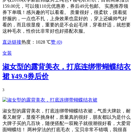
159.00元，可以领110元优惠劵，券后49元包邮。 实惠推荐领
券下单哦！感兴趣的可以看看。 质量很好，很柔软，摸着挺
舒服的，一点也不扎，上身效果也蛮好的 ，穿上还瞒帅气好
看的，而且很显瘦，重要的是不会起毛球，穿着舒适，就想要
这种毛衣，性价比非常好也好搭配衣服。
直达链接
热度：1028 ℃
赞 (
0
)
女装
淑女型的露背美衣，打底连绑带蝴蝶结衣
裙
¥49.9券后价
3
淑女型的露背美衣，打底连绑带蝴蝶结衣裙，气质大牌款，耐
看又耐穿，显瘦不挑身材，质量真的很好，朋友都以为是什么
大牌子买的几百块，随便搭配一双靴子就很潮很好看，大爱背
面蝴蝶结！ 两种穿法的打底毛衣，宝贝非常不错哦，我很喜