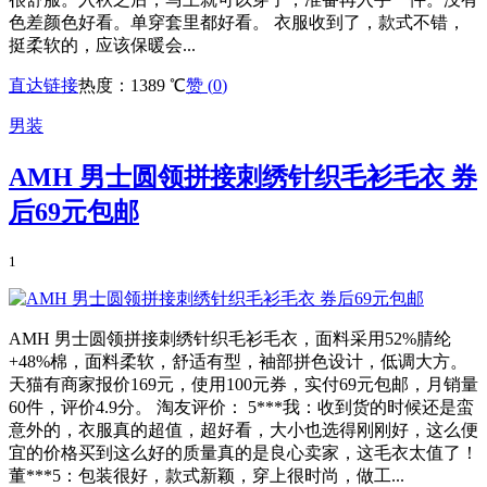
色差颜色好看。单穿套里都好看。 衣服收到了，款式不错，
挺柔软的，应该保暖会...
直达链接
热度：1389 ℃
赞 (
0
)
男装
AMH 男士圆领拼接刺绣针织毛衫毛衣 券
后69元包邮
1
AMH 男士圆领拼接刺绣针织毛衫毛衣，面料采用52%腈纶
+48%棉，面料柔软，舒适有型，袖部拼色设计，低调大方。
天猫有商家报价169元，使用100元券，实付69元包邮，月销量
60件，评价4.9分。 淘友评价： 5***我：收到货的时候还是蛮
意外的，衣服真的超值，超好看，大小也选得刚刚好，这么便
宜的价格买到这么好的质量真的是良心卖家，这毛衣太值了！
董***5：包装很好，款式新颖，穿上很时尚，做工...