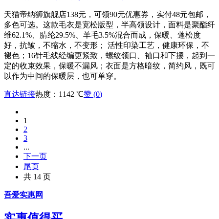
天猫帝纳狮旗舰店138元，可领90元优惠券，实付48元包邮，
多色可选。这款毛衣是宽松版型，半高领设计，面料是聚酯纤
维62.1%、腈纶29.5%、羊毛3.5%混合而成，保暖、蓬松度
好，抗皱，不缩水，不变形； 活性印染工艺，健康环保，不
褪色；16针毛线经编更紧致，螺纹领口、袖口和下摆，起到一
定的收束效果，保暖不漏风；衣面是方格暗纹，简约风，既可
以作为中间的保暖层，也可单穿。
直达链接
热度：1142 ℃
赞 (
0
)
1
2
3
...
下一页
尾页
共 14 页
吾爱实惠网
实惠值得买