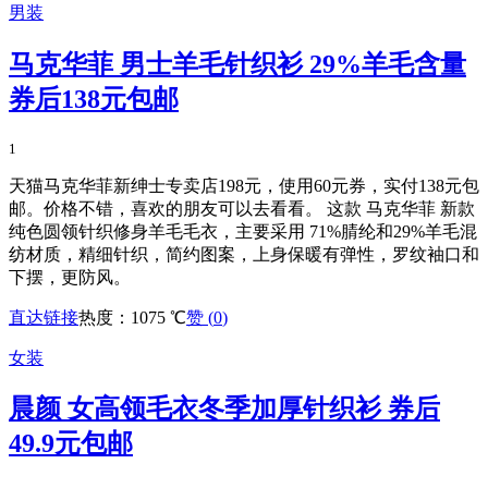
男装
马克华菲 男士羊毛针织衫 29%羊毛含量
券后138元包邮
1
天猫马克华菲新绅士专卖店198元，使用60元券，实付138元包
邮。价格不错，喜欢的朋友可以去看看。 这款 马克华菲 新款
纯色圆领针织修身羊毛毛衣，主要采用 71%腈纶和29%羊毛混
纺材质，精细针织，简约图案，上身保暖有弹性，罗纹袖口和
下摆，更防风。
直达链接
热度：1075 ℃
赞 (
0
)
女装
晨颜 女高领毛衣冬季加厚针织衫 券后
49.9元包邮