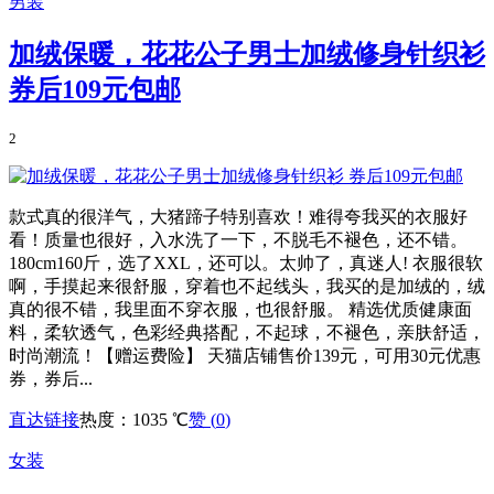
男装
加绒保暖，花花公子男士加绒修身针织衫
券后109元包邮
2
款式真的很洋气，大猪蹄子特别喜欢！难得夸我买的衣服好
看！质量也很好，入水洗了一下，不脱毛不褪色，还不错。
180cm160斤，选了XXL，还可以。太帅了，真迷人! 衣服很软
啊，手摸起来很舒服，穿着也不起线头，我买的是加绒的，绒
真的很不错，我里面不穿衣服，也很舒服。 精选优质健康面
料，柔软透气，色彩经典搭配，不起球，不褪色，亲肤舒适，
时尚潮流！【赠运费险】 天猫店铺售价139元，可用30元优惠
券，券后...
直达链接
热度：1035 ℃
赞 (
0
)
女装