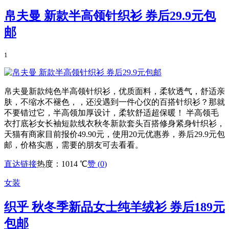
帛夫曼 新款半高领针织衫 券后29.9元包
邮
1
帛夫曼新款纯色半高领针织衫，优质面料，柔软透气，舒适亲
肤，不缩水不褪色，，还没遇到一件心仪的百搭针织衫？那就
不要错过它，半高领加厚设计，柔软舒适超保暖！ 半高领毛
衣打底衫女长袖短款线衣秋冬新款套头百搭修身紧身针织衫，
天猫有商家目前报价49.90元，使用20元优惠券，券后29.9元包
邮，价格实惠，需要的朋友可去看看。
直达链接
热度：1014 ℃
赞 (
0
)
女装
织乎 秋冬季新品女士纯羊绒衫 券后189元
包邮