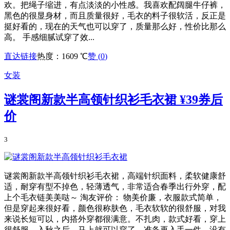
欢。把绳子缩进，有点淡淡的小性感。我喜欢配阔腿牛仔裤，
黑色的很显身材，而且质量很好，毛衣的料子很软活，反正是
挺好看的，现在的天气也可以穿了，质量那么好，性价比那么
高。 手感细腻试穿了效...
直达链接
热度：1609 ℃
赞 (
0
)
女装
谜裳阁新款半高领针织衫毛衣裙
¥39券后
价
3
谜裳阁新款半高领针织衫毛衣裙，高端针织面料，柔软健康舒
适，耐穿有型不掉色，轻薄透气，非常适合春季出行外穿，配
上个毛衣链美美哒～ 淘友评价： 物美价廉，衣服款式简单，
但是穿起来很好看，颜色很称肤色，毛衣软软的很舒服，对我
来说长短可以，内搭外穿都很满意。不扎肉，款式好看，穿上
很舒服。入秋之后，马上就可以穿了，准备再入手一件。没有