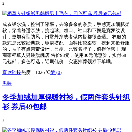
2
成衣经水洗，控制了缩率，去除多余的杂质，手感更加细腻柔
软，穿着舒适亲肤，抗起球。领口、袖口和下摆是宽罗纹设
计，更加有型防风，日常外穿或者做内搭都很合适。 衣服的
款式是比较经典款，容易搭配，面料比较柔软，摸起来挺舒服
的，袖子有点束带设计，显瘦。比较名牌子，值得信赖！ 现
商家稻草人男装旗舰店 售价98元，使用30元优惠券，实付68
元包邮，多色可选，近期低价，实惠推荐领券下单哦。
直达链接
热度：1026 ℃
赞 (
0
)
男装
冬季加绒加厚保暖衬衫，假两件套头针织
衫 券后49包邮
2