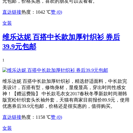
元包邮，价格实惠，喜欢的朋友可以去看看。
直达链接
热度：1042 ℃
赞 (
0
)
女装
维乐达妮 百搭中长款加厚针织衫 券后
39.9元包邮
1
维乐达妮 百搭中长款加厚针织衫，精选舒适面料，中长款完
美设计，百搭有型，修饰身材，显瘦显高，穿出时尚性感女
神！【赠运费险】 中长款毛衣女2017春秋冬季新款时尚潮韩
版宽松针织套头长袖外套，天猫有商家目前报价89.9元，使用
优惠券后39.9元包邮，价格还是很实惠的，值得购买。
直达链接
热度：1158 ℃
赞 (
0
)
女装