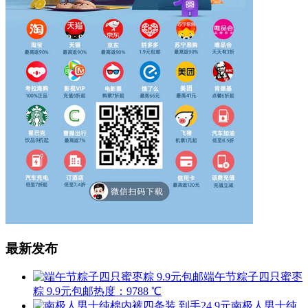
最新发布
端午节粽子四只蜜枣
粽 9.9元包邮
热度：9788 ℃
南极人男士纯