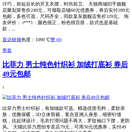
讨巧，前短后长的开叉衣摆，时尚前卫。 天猫商城织乎旗舰
店聚划算售价249元，可领取店铺60元优惠券，券后实付189元
包邮，多色可选，尺码齐全，同款某东旗舰店售价329元。 淘
友评价： i***1：颜色很正，粉色很百搭，款式也是基础
款，...
直达链接
热度：1090 ℃
赞 (
0
)
男装
比菲力 男士纯色针织衫 加绒打底衫 券后
49元包邮
1
比菲力男士针织衫，有加绒款可选。精选优质毛料，柔软亲
肤，优雅保暖，3D立体剪裁，复合亚洲人身形，细密针缝
线，抗起球设计，毛衣打理问题不再大，罗纹袖口下摆，更防
风。 天猫比菲力恩怡专卖店79元，可用30元优惠券，实付49