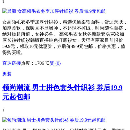
1
女高领毛衣冬季加厚针织衫，精选优质柔软面料，舒适亲肤，
加厚柔软，保暖且不显臃肿，不起球不掉绒，时尚随性百搭，
绝对物超所值，女神必备。 高领毛衣女秋冬新款套头宽松加
厚长袖针织衫韩版百搭纯色打底衫女，天猫有商家目前报价
59.9元，领取10元优惠券，券后价49.9元包邮，价格实惠，值
得购买啦。
直达链接
热度：1706 ℃
赞 (
0
)
男装
领尚潮流 男士拼色套头针织衫 券后19.9
元起包邮
1