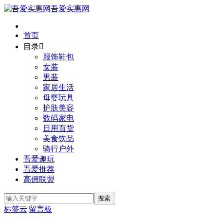
吾爱实惠网
首页
目录

服饰鞋包
女装
男装
家居生活
母婴玩具
护肤美容
数码家电
日用百货
美食饮品
骑行户外
吾爱趣玩
吾爱推荐
高佣联盟
标签云
|
留言板