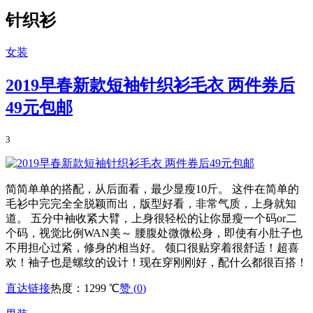
针织衫
女装
2019早春新款短袖针织衫毛衣 两件券后
49元包邮
3
简简单单的搭配，从后面看，最少显瘦10斤。 这件在简单的
毛衫中完完全全脱颖而出，版型好看，非常气质，上身就知
道。 五分中袖收紧大臂，上身很轻松的让你显瘦一个码or二
个码，视觉比例WAN美～ 腰腹处微微松身，即使有小肚子也
不用担心过紧，修身的相当好。 领口很贴穿着很舒适！超喜
欢！袖子也是螺纹的设计！现在穿刚刚好，配什么都很百搭！
直达链接
热度：1299 ℃
赞 (
0
)