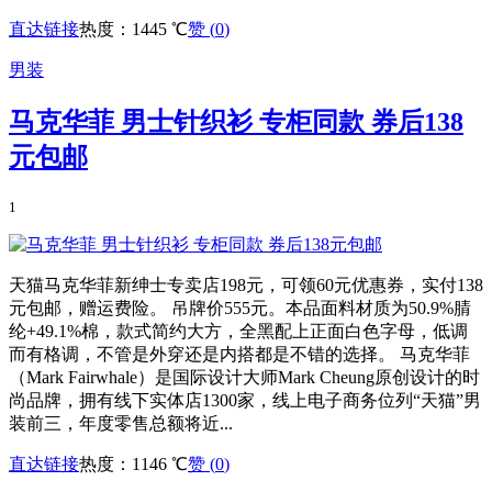
直达链接
热度：1445 ℃
赞 (
0
)
男装
马克华菲 男士针织衫 专柜同款 券后138
元包邮
1
天猫马克华菲新绅士专卖店198元，可领60元优惠券，实付138
元包邮，赠运费险。 吊牌价555元。本品面料材质为50.9%腈
纶+49.1%棉，款式简约大方，全黑配上正面白色字母，低调
而有格调，不管是外穿还是内搭都是不错的选择。 马克华菲
（Mark Fairwhale）是国际设计大师Mark Cheung原创设计的时
尚品牌，拥有线下实体店1300家，线上电子商务位列“天猫”男
装前三，年度零售总额将近...
直达链接
热度：1146 ℃
赞 (
0
)