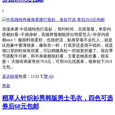
2
浪漫来袭 中高领纯色打底衫 ，简约时尚，百搭显瘦，单穿内
搭都好看~不挑身材，高矮胖瘦都能穿出明星范儿~外穿内搭
都nice！ 服面料很柔软，也很舒适，贴身穿着不会扎人，就是
比想象中要薄很多，像秋衣一样，打底穿还是很不错的，就是
领口穿的时候有些紧，可以稍微再松一些就更舒服了。现在季
节搭配牛仔裤，和半身裙都很好看，主要是物美价廉，很实
惠！ 天猫有商家售价79.9元，可用50元优惠券，领券拍下29.9
元包...
直达链接
热度：1132 ℃
赞 (
0
)
男装
稻草人针织衫男韩版男士毛衣，四色可选
券后68元包邮