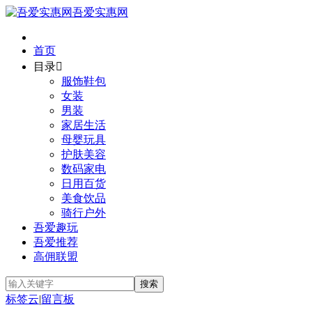
吾爱实惠网
首页
目录

服饰鞋包
女装
男装
家居生活
母婴玩具
护肤美容
数码家电
日用百货
美食饮品
骑行户外
吾爱趣玩
吾爱推荐
高佣联盟
标签云
|
留言板