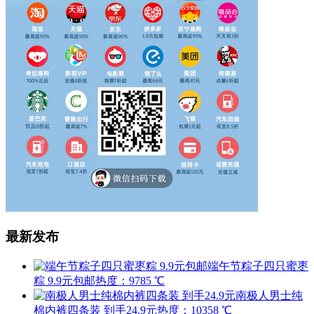
最新发布
端午节粽子四只蜜枣
粽 9.9元包邮
热度：9785 ℃
南极人男士纯
棉内裤四条装 到手24.9元
热度：10358 ℃