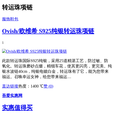
转运珠项链
服饰鞋包
Ovish/欧维希 S925纯银转运珠项链
1
此款转运珠国际S925纯银，采用25道精湛工艺，防过敏、防
氧化。转运珠磨砂点缀，精细车花，使其更闪亮，更完美。纯
银水波链40cm，纯银电镀白金，转运珠有了它，能为您带来
福运。召唤幸运女神，给您带来福运…
直达链接
热度：1400 ℃
赞 (
0
)
吾爱实惠网
实惠值得买