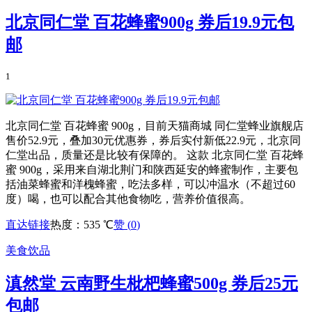
北京同仁堂 百花蜂蜜900g 券后19.9元包
邮
1
北京同仁堂 百花蜂蜜 900g，目前天猫商城 同仁堂蜂业旗舰店
售价52.9元，叠加30元优惠券，券后实付新低22.9元，北京同
仁堂出品，质量还是比较有保障的。 这款 北京同仁堂 百花蜂
蜜 900g，采用来自湖北荆门和陕西延安的蜂蜜制作，主要包
括油菜蜂蜜和洋槐蜂蜜，吃法多样，可以冲温水（不超过60
度）喝，也可以配合其他食物吃，营养价值很高。
直达链接
热度：535 ℃
赞 (
0
)
美食饮品
滇然堂 云南野生枇杷蜂蜜500g 券后25元
包邮