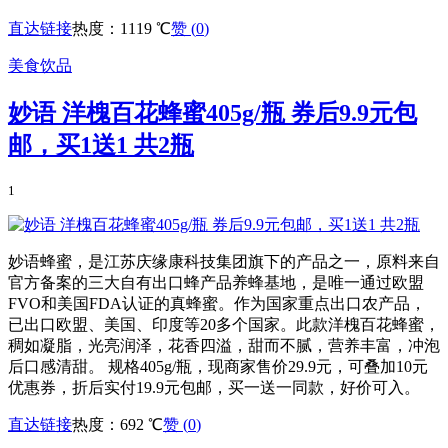
直达链接
热度：1119 ℃
赞 (
0
)
美食饮品
妙语 洋槐百花蜂蜜405g/瓶 券后9.9元包
邮，买1送1 共2瓶
1
妙语蜂蜜，是江苏庆缘康科技集团旗下的产品之一，原料来自
官方备案的三大自有出口蜂产品养蜂基地，是唯一通过欧盟
FVO和美国FDA认证的真蜂蜜。作为国家重点出口农产品，
已出口欧盟、美国、印度等20多个国家。此款洋槐百花蜂蜜，
稠如凝脂，光亮润泽，花香四溢，甜而不腻，营养丰富，冲泡
后口感清甜。 规格405g/瓶，现商家售价29.9元，可叠加10元
优惠券，折后实付19.9元包邮，买一送一同款，好价可入。
直达链接
热度：692 ℃
赞 (
0
)