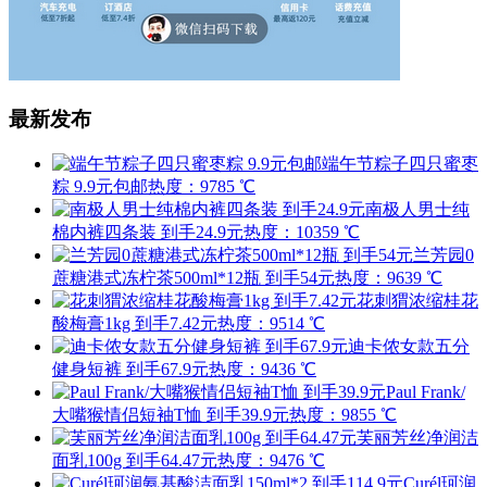
最新发布
端午节粽子四只蜜枣
粽 9.9元包邮
热度：9785 ℃
南极人男士纯
棉内裤四条装 到手24.9元
热度：10359 ℃
兰芳园0
蔗糖港式冻柠茶500ml*12瓶 到手54元
热度：9639 ℃
花刺猬浓缩桂花
酸梅膏1kg 到手7.42元
热度：9514 ℃
迪卡侬女款五分
健身短裤 到手67.9元
热度：9436 ℃
Paul Frank/
大嘴猴情侣短袖T恤 到手39.9元
热度：9855 ℃
芙丽芳丝净润洁
面乳100g 到手64.47元
热度：9476 ℃
Curél珂润