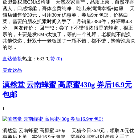
欧盟最权威CNAS检测，天然农家自产，品质上乘，自然花香
诱人，口感绵柔，膏体金黄纯净，吃出来满满幸福+健康！ 天
猫店铺售价39元，可用30元优惠券，券后9元包邮，价格白
菜，需要的朋友抓紧时间入手了，月销量2384件，好评率4.8
分。 淘友评价： 回***2：尝了下不错很浓很香的蜂蜜，很正
宗的，主要是发EMS太慢了，等的一个礼拜，老板能不能换
其他快递，赶双十一老板送了一瓶不错，都不错，蜂蜜泡茶真
的对...
直达链接
热度：633 ℃
赞 (
0
)
美食饮品
滇然堂 云南蜂蜜 高原蜜430g 券后16.9元
包邮
1
滇然堂 云南蜂蜜 高原蜜 430g ，天猫今日36.9元，领取20元优
惠券后下单，实付16.9元包邮，需要的朋友可以考虑入手了。