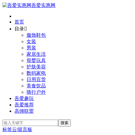
吾爱实惠网
首页
目录

服饰鞋包
女装
男装
家居生活
母婴玩具
护肤美容
数码家电
日用百货
美食饮品
骑行户外
吾爱趣玩
吾爱推荐
高佣联盟
标签云
|
留言板