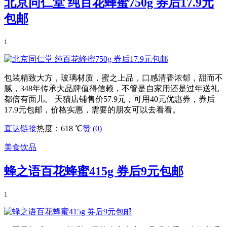
北京同仁堂 纯百花蜂蜜750g 券后17.9元
包邮
1
包装精致大方，玻璃材质，蜜之上品，口感清香浓郁，甜而不
腻，348年传承大品牌值得信赖，不管是自家用还是过年送礼
都倍有面儿。 天猫店铺售价57.9元，可用40元优惠券，券后
17.9元包邮，价格实惠，需要的朋友可以去看看。
直达链接
热度：618 ℃
赞 (
0
)
美食饮品
蜂之语百花蜂蜜415g 券后9元包邮
1