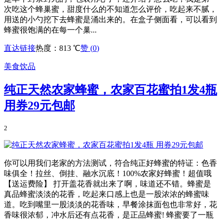
次吃这个蜂巢蜜，甜度什么的不知道怎么评价，吃起来不腻，
用送的小勺挖下去蜂蜜是涌出来的。在盒子侧面看，可以看到
蜂蜜很饱满的在每一个巢...
直达链接
热度：813 ℃
赞 (
0
)
美食饮品
纯正天然农家蜂蜜，农家百花蜜拍1发4瓶
用券29元包邮
2
你可以用我们老家的方法测试，符合纯正好蜂蜜的特证：色香
味俱全！拉丝、倒挂、融水沉底！100%农家好蜂蜜！超值哦
【送运费险】 打开盖花香就出来了啊，味道还不错。蜂蜜是
真品蜂蜜淡淡的花香，吃起来口感上也是一股浓浓的蜂蜜味
道。吃到嘴里一股淡淡的花香味，早餐涂抹面包也非常好，花
香味很浓郁，冲水后还有点花香，是正品蜂蜜! 蜂蜜要了一瓶