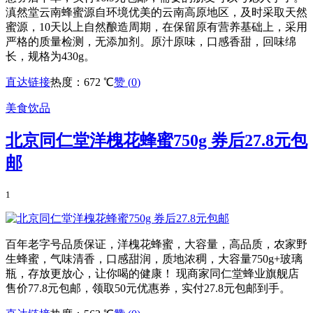
滇然堂云南蜂蜜源自环境优美的云南高原地区，及时采取天然
蜜源，10天以上自然酿造周期，在保留原有营养基础上，采用
严格的质量检测，无添加剂。原汁原味，口感香甜，回味绵
长，规格为430g。
直达链接
热度：672 ℃
赞 (
0
)
美食饮品
北京同仁堂洋槐花蜂蜜750g 券后27.8元包
邮
1
百年老字号品质保证，洋槐花蜂蜜，大容量，高品质，农家野
生蜂蜜，气味清香，口感甜润，质地浓稠，大容量750g+玻璃
瓶，存放更放心，让你喝的健康！ 现商家同仁堂蜂业旗舰店
售价77.8元包邮，领取50元优惠券，实付27.8元包邮到手。