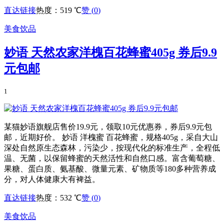
直达链接
热度：519 ℃
赞 (
0
)
美食饮品
妙语 天然农家洋槐百花蜂蜜405g 券后9.9
元包邮
1
某猫妙语旗舰店售价19.9元，领取10元优惠券，券后9.9元包
邮，近期好价。 妙语 洋槐蜜 百花蜂蜜，规格405g，采自大山
深处自然原生态森林，污染少，按现代化的标准生产，全程低
温、无菌，以保留蜂蜜的天然活性和自然口感。富含葡萄糖、
果糖、蛋白质、氨基酸、微量元素、矿物质等180多种营养成
分，对人体健康大有裨益。
直达链接
热度：532 ℃
赞 (
0
)
美食饮品