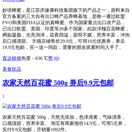
妙语蜂蜜，是江苏庆缘康科技集团旗下的产品之一，原料来自
官方备案的三大自有出口蜂产品养蜂基地，是唯一通过欧盟
FVO和美国FDA认证的真蜂蜜。作为国家重点出口农产品，
已出口欧盟、美国、印度等20多个国家。此款洋槐百花蜂蜜，
稠如凝脂，光亮润泽，花香四溢，甜而不腻，营养丰富，冲泡
后口感清甜。 天猫店铺售价29.9元，可用10元优惠券，券后
19.9元包邮，买一送一同款，需要的朋友抓紧时间入手了。
直达链接
热度：636 ℃
赞 (
0
)
美食饮品
农家天然百花蜜 500g 券后9.9元包邮
1
农家天然百花蜜 500g，天然无添加，色泽清黄，气味清香，
口感清甜，营养丰富。 淘宝有商家报价14.9元，可用5元券，
实付9.9元包邮，月销量1092件。