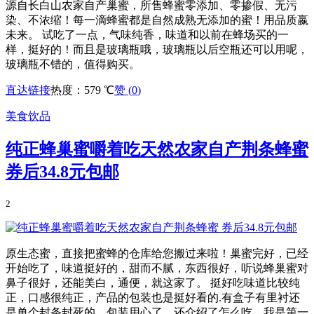
源自长白山农家自产巢蜜，所售蜂蜜零添加、零掺假、无污
染、不浓缩！每一滴蜂蜜都是自然成熟无添加的蜜！用品质嬴
未来。 试吃了一点，气味纯香，味道和以前在蜂场买的一
样，挺好的！而且是玻璃瓶哦，玻璃瓶以后空瓶还可以用呢，
玻璃瓶不错的，值得购买。
直达链接
热度：579 ℃
赞 (
0
)
美食饮品
纯正蜂巢蜜嚼着吃天然农家自产荆条蜂蜜
券后34.8元包邮
2
原生态蜜，直接把蜜蜂的仓库给您搬过来啦！巢蜜完好，已经
开始吃了，味道挺好的，甜而不腻，东西很好，听说蜂巢蜜对
鼻子很好，还能美白，通便，就这家了。 挺好吃味道比较纯
正，口感很纯正，产品的包装也是挺好看的.有盒子有里衬还
是单个封条封死的，包装用心了，还介绍了怎么吃，我是第一