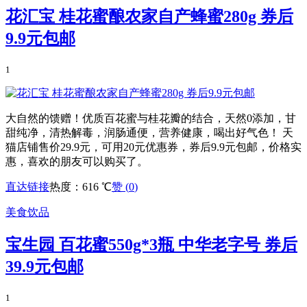
花汇宝 桂花蜜酿农家自产蜂蜜280g 券后
9.9元包邮
1
大自然的馈赠！优质百花蜜与桂花瓣的结合，天然0添加，甘
甜纯净，清热解毒，润肠通便，营养健康，喝出好气色！ 天
猫店铺售价29.9元，可用20元优惠券，券后9.9元包邮，价格实
惠，喜欢的朋友可以购买了。
直达链接
热度：616 ℃
赞 (
0
)
美食饮品
宝生园 百花蜜550g*3瓶 中华老字号 券后
39.9元包邮
1