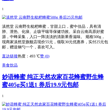
1
滇然堂 云南野生枇杷蜂蜜，甘甜上口，蜜中佳品，具有清
肺、泄热、化痰、止咳平喘等保健功效。采自云南高原好蜜
源，中蜂采集，入口一阵淡淡的清新果香滋味。 规格500g，
现商家滇然堂旗舰店现价55元，领取30元优惠券，实付25元包
邮，赠送钢勺一个，喜欢可入。
直达链接
热度：493 ℃
赞 (
0
)
美食饮品
妙语蜂蜜 纯正天然农家百花蜂蜜野生蜂
蜜405g买1送1 券后19.9元包邮
1