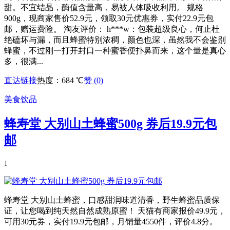
甜。不宜结晶，酶值含量高，易被人体吸收利用。 规格
900g，现商家售价52.9元，领取30元优惠券，实付22.9元包
邮，赠运费险。 淘友评价： h***w：包装超级良心，何止杜
绝磕坏与漏，而且蜂蜜特别浓稠，颜色也深，虽然我不会鉴别
蜂蜜，不过刚一打开封口一种蜜香便扑鼻而来，这个量是真心
多，很满...
直达链接
热度：684 ℃
赞 (
0
)
美食饮品
蜂寿堂 大别山土蜂蜜500g 券后19.9元包
邮
1
蜂寿堂 大别山土蜂蜜，口感甜润味道清香，野生蜂蜜品质保
证，让您喝到纯天然自然成熟原蜜！ 天猫有商家报价49.9元，
可用30元券，实付19.9元包邮，月销量4550件，评价4.8分。