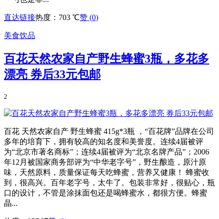
直达链接
热度：703 ℃
赞 (
0
)
美食饮品
百花天然农家自产野生蜂蜜3瓶，多花多
漂亮 券后33元包邮
2
百花 天然农家自产 野生蜂蜜 415g*3瓶 ，“百花牌”品牌在公司
多年的培育下，拥有较高的知名度和美誉度。连续4届被评
为“北京市著名商标”；连续4届被评为“北京名牌产品”；2006
年12月被国家商务部评为“中华老字号”，野生酿造，原汁原
味，天然原料，质量保证每天吃蜂蜜，营养又健康！ 蜂蜜收
到，很高兴。百年老字号，太牛了。包装非常好，很贴心，瓶
口的设计，不管是涂抹面包还是喝蜂蜜水，都很方便。蜂蜜
晶...