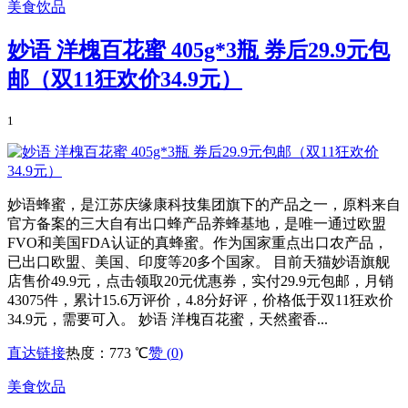
美食饮品
妙语 洋槐百花蜜 405g*3瓶 券后29.9元包
邮（双11狂欢价34.9元）
1
妙语蜂蜜，是江苏庆缘康科技集团旗下的产品之一，原料来自
官方备案的三大自有出口蜂产品养蜂基地，是唯一通过欧盟
FVO和美国FDA认证的真蜂蜜。作为国家重点出口农产品，
已出口欧盟、美国、印度等20多个国家。 目前天猫妙语旗舰
店售价49.9元，点击领取20元优惠券，实付29.9元包邮，月销
43075件，累计15.6万评价，4.8分好评，价格低于双11狂欢价
34.9元，需要可入。 妙语 洋槐百花蜜，天然蜜香...
直达链接
热度：773 ℃
赞 (
0
)
美食饮品