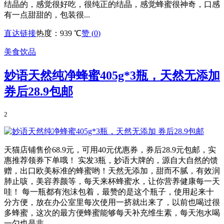
结晶的，感觉很好吃，很纯正的结晶，感觉蜂蜜很神奇，口感
有一点甜甜的，包装很...
直达链接
热度：939 ℃
赞 (
0
)
美食饮品
妙语天然纯净蜂蜜405g*3瓶，天然无添加
券后28.9包邮
2
天猫店铺售价68.9元，可用40元优惠券，券后28.9元包邮，实
惠推荐领券下单哦！ 实发3瓶，妙语大牌的，源自大自然的馈
赠，出口欧美标准的蜂蜜哟！天然无添加，甜而不腻，有效润
肺止咳，美容养颜等，每天来杯蜂蜜水，让你营养健康每一天
哇！ 每一瓶都有泡沫包着，最赞的是这个瓶子，使用起来十
分方便，放在办公室里每次使用一挤就出来了，以前也喝过很
多蜂蜜，这次的最方便蜂蜜能够每天补充维生素，每天泡水喝
一勺也是非...