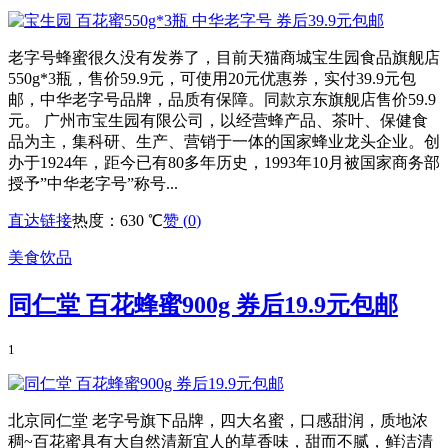
老字号蜂蜜很久没有发券了，目前天猫商城宝生园食品旗舰店
550g*3瓶，售价59.9元，可使用20元优惠券，实付39.9元包
邮，中华老字号品牌，品质有保障。同款京东旗舰店售价59.9
元。 广州市宝生园有限公司，以经营蜂产品、茶叶、保健食
品为主，集科研、生产、营销于一体的国家蜂业龙头企业。创
办于1924年，距今已有80多年历史，1993年10月被国家商务部
授予”中华老字号”称号...
直达链接
热度：630 ℃
赞 (
0
)
美食饮品
同仁堂 百花蜂蜜900g 券后19.9元包邮
1
北京同仁堂 老字号旗下品牌，四大名蜜，口感甜润，质地浓
稠~百花蜜具有大自然清新宜人的草香味，甜而不腻，鲜洁清