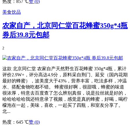
热度：857 ℃
赞 (
0
)
美食饮品
农家自产，北京同仁堂百花蜂蜜350g*4瓶
券后39.8元包邮
2
这款 北京同仁堂 农家自产天然野生百花蜂蜜 350g*4瓶，累计
评价2.9W+，评分高达4.9分，原料采自荆门、延安（国内花期
最好的蜂蜜），波美度大于43%，营养丰富，吃法多样，冲温
水、搭配食物吃都不错。 蜂蜜很好啊，很甜哦，蜂蜜的味道
很浓厚，特意去百度查了怎么辨别真假，说是拉丝就是好的，
哈哈哈哈哈我还特意录了视频，感觉是真的蜂蜜，好喝，喝柠
檬泡在一起，美味，喜欢，一起买了四瓶，和室友分享了。
北...
热度：645 ℃
赞 (
0
)