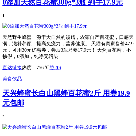
0添加天然百花蜜300g*3瓶 到手17.9元
1
天然野生蜂蜜，源于大自然的馈赠，农家自产百花蜜，口感天
润，滋补养颜，提高免疫力，营养健康。 天猫有商家售价47.9
元，可用30元优惠券，券后3瓶只要17.9元！ 天然百花蜜，不
掺假，0添加，纯净无污染
直达链接
热度：756 ℃
赞 (
0
)
美食饮品
天兴蜂蜜长白山黑蜂百花蜜2斤 用券19.9
元包邮
2