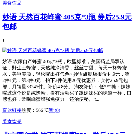
美食饮品
妙语 天然百花蜂蜜 405克*3瓶 券后25.9元
包邮
1
妙语 农家自产蜂蜜 405g*3瓶，欧盟标准，美国药监局双认
证，野生土蜂蜜，天然纯净清香，丝丝甘甜，每天一杯蜂蜜
水，美容养颜，轻松喝出好气色~ 妙语旗舰店报价44.9元，第
2件1元，第3件0元，拍下3件使用20元优惠券，实付25.9元包
邮，月销量33245件。评价4.8分。 淘友评价： 低***糖：妹妹
喝过这个说是纯蜂蜜，看有活动买了跟妹妹买的味道一样，口
感也好，常喝蜂蜜增强免疫力，还治便秘。 t...
直达链接
热度：566 ℃
赞 (
0
)
美食饮品