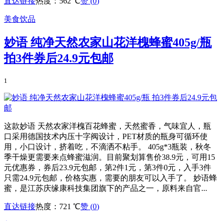
直达链接
热度：562 ℃
赞 (
0
)
美食饮品
妙语 纯净天然农家山花洋槐蜂蜜405g/瓶
拍3件券后24.9元包邮
1
这款妙语 天然农家洋槐百花蜂蜜，天然蜜香，气味宜人，瓶
口采用德国技术内压十字阀设计，PET材质的瓶身可循环使
用，小口设计，挤着吃，不滴洒不粘手。 405g*3瓶装，秋冬
季干燥更需要来点蜂蜜滋润。目前聚划算售价38.9元，可用15
元优惠券，券后23.9元包邮，第2件1元，第3件0元，入手3件
只需24.9元包邮，价格实惠，需要的朋友可以入手了。 妙语蜂
蜜，是江苏庆缘康科技集团旗下的产品之一，原料来自官...
直达链接
热度：721 ℃
赞 (
0
)