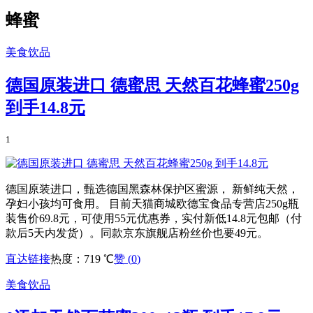
蜂蜜
美食饮品
德国原装进口 德蜜思 天然百花蜂蜜250g
到手14.8元
1
德国原装进口，甄选德国黑森林保护区蜜源， 新鲜纯天然，
孕妇小孩均可食用。 目前天猫商城欧德宝食品专营店250g瓶
装售价69.8元，可使用55元优惠券，实付新低14.8元包邮（付
款后5天内发货）。同款京东旗舰店粉丝价也要49元。
直达链接
热度：719 ℃
赞 (
0
)
美食饮品