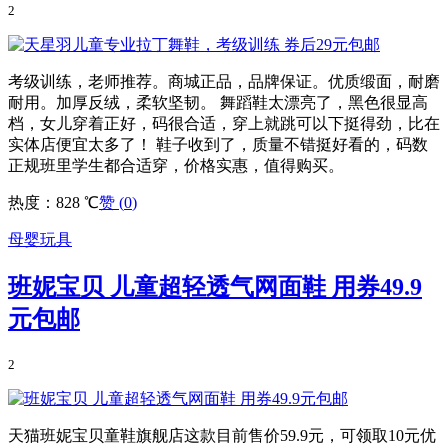
2
考级训练，老师推荐。商城正品，品牌保证。优质缎面，耐磨
耐用。加厚反绒，柔软坚韧。 舞蹈鞋太漂亮了，黑色很显高
档，女儿穿着正好，码很合适，穿上就跳可以下挺得劲，比在
实体店便宜太多了！ 鞋子收到了，质量不错挺好看的，码数
正规班里学生都合适穿，价格实惠，值得购买。
热度：828 ℃
赞 (
0
)
母婴玩具
班妮宝贝 儿童超轻透气网面鞋 用券49.9
元包邮
2
天猫班妮宝贝童鞋旗舰店这款目前售价59.9元，可领取10元优