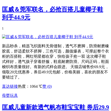
匡威＆莞军联名，必抢百搭儿童椰子鞋
到手44.9元
1
新品秒杀，精选飞织面料无骨缝制，透气不磨脚，防滑耐磨橡
胶底，舒适柔软不挤脚，三色可选，颜值爆表，可撑起整个衣
柜的百搭鞋，网红明星都在穿，快给孩子抢一双 这次椰子鞋
式样好，透气孩子穿着舒服，鞋底耐磨防滑。尺码正码，鞋面
梭织布质量很好。有新的式样会跟进。 天猫店铺售价69.9元，
领取20元优惠券，券后49.9元包邮，价格美丽，喜欢的朋友不
要错过了。
直达链接
热度：1064 ℃
赞 (
0
)
母婴玩具
匡威儿童新款透气帆布鞋宝宝鞋
券后29.9