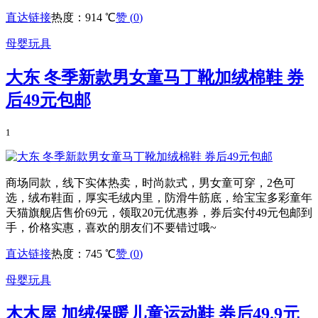
直达链接
热度：914 ℃
赞 (
0
)
母婴玩具
大东 冬季新款男女童马丁靴加绒棉鞋 券
后49元包邮
1
商场同款，线下实体热卖，时尚款式，男女童可穿，2色可
选，绒布鞋面，厚实毛绒内里，防滑牛筋底，给宝宝多彩童年
天猫旗舰店售价69元，领取20元优惠券，券后实付49元包邮到
手，价格实惠，喜欢的朋友们不要错过哦~
直达链接
热度：745 ℃
赞 (
0
)
母婴玩具
木木屋 加绒保暖儿童运动鞋 券后49.9元