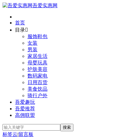
吾爱实惠网
首页
目录

服饰鞋包
女装
男装
家居生活
母婴玩具
护肤美容
数码家电
日用百货
美食饮品
骑行户外
吾爱趣玩
吾爱推荐
高佣联盟
标签云
|
留言板