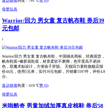
直达链接
热度：761 ℃
赞 (
0
)
母婴玩具
Warrior/回力 男女童 复古帆布鞋 券后39
元包邮
1
Warrior/回力 男女童 复古帆布鞋，中国驰名商标，经典国货，
帆布鞋面+橡胶底鞋底，材质柔软不磨脚，色牢度高不易掉
色，双魔术贴设计，方便孩子穿脱。 天猫回力童鞋旗舰店报
价44元，使用5元券，实付39元包邮，月销量5597件，评价4.8
分。
直达链接
热度：619 ℃
赞 (
0
)
母婴玩具
米啦酷奇 男童加绒加厚真皮棉鞋 券后58