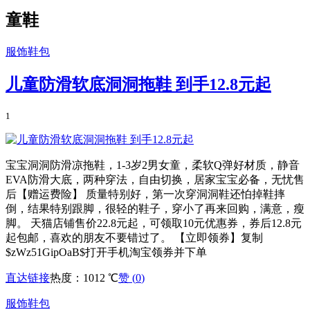
童鞋
服饰鞋包
儿童防滑软底洞洞拖鞋 到手12.8元起
1
宝宝洞洞防滑凉拖鞋，1-3岁2男女童，柔软Q弹好材质，静音
EVA防滑大底，两种穿法，自由切换，居家宝宝必备，无忧售
后【赠运费险】 质量特别好，第一次穿洞洞鞋还怕掉鞋摔
倒，结果特别跟脚，很轻的鞋子，穿小了再来回购，满意，瘦
脚。 天猫店铺售价22.8元起，可领取10元优惠券，券后12.8元
起包邮，喜欢的朋友不要错过了。 【立即领券】复制
$zWz51GipOaB$打开手机淘宝领券并下单
直达链接
热度：1012 ℃
赞 (
0
)
服饰鞋包