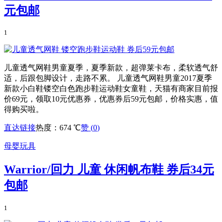
元包邮
1
儿童透气网鞋男童夏季，夏季新款，超弹莱卡布，柔软透气舒
适，后跟包脚设计，走路不累。 儿童透气网鞋男童2017夏季
新款小白鞋镂空白色跑步鞋运动鞋女童鞋，天猫有商家目前报
价69元，领取10元优惠券，优惠券后59元包邮，价格实惠，值
得购买啦。
直达链接
热度：674 ℃
赞 (
0
)
母婴玩具
Warrior/回力 儿童 休闲帆布鞋 券后34元
包邮
1