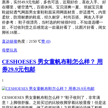
惠券，实付49.9元包邮，多色可选，近期好价，喜欢入手。 好
在哪里，镂空透气，百搭休闲。宝贝清爽一夏。 班妮宝贝童
鞋超轻透气网面男女童鞋鞋面采用网面材质，舒适透气，内里
柔软，防滑耐磨的鞋底，经久耐穿，时尚百搭。 网友入手评
价参考： 鞋子很漂亮，当时选的时候很纠结，不知道选哪一
款，不过收到货之后感觉这一款最好看了，比图片好看，闺女
脚长18厘...
直达链接
热度：2150 ℃
赞 (
0
)
母婴玩具
CESHOESES 男女童帆布鞋怎么样？ 用
券29.9元包邮
1
CESHOESES 男女童帆布鞋怎么样？“鞋子收到了，非常满
意！上脚很舒服。之前买过的比较收脚穿着比较显瘦！但是这
款穿起来也很舒服。做工也挺好滴！之前看评论说做工粗糙，