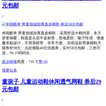
元包邮
1
米啦酷奇 男童加绒加厚真皮棉鞋，采用舒适大棉内里，冬天
穿更保暖，鞋面是头层牛皮材质，质地柔软，吸汗性强，便捷
魔术贴设计，不用系鞋带，非常方便。 目前这款男童棉鞋天
猫售价98元，点此领取40元优惠券，实付58元包邮，三色可
选，36-37码码全。
直达链接
热度：710 ℃
赞 (
0
)
母婴玩具
童孩子 儿童运动鞋休闲透气网鞋 券后29
元包邮
1