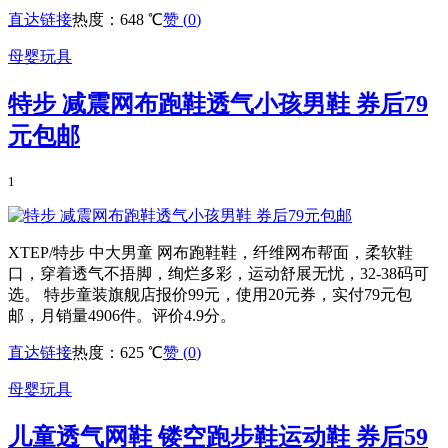
直达链接
热度：648 ℃
赞 (
0
)
母婴玩具
特步 减震网布跑鞋透气小孩男鞋 券后79
元包邮
1
XTEP/特步 中大男童 网布跑鞋鞋，纤维网布帮面，柔软鞋
口，穿着透气不捂脚，绚烂多彩，运动舒展无忧，32-38码可
选。 特步童装旗舰店报价99元，使用20元券，实付79元包
邮，月销量4906件。评价4.9分。
直达链接
热度：625 ℃
赞 (
0
)
母婴玩具
儿童透气网鞋 镂空跑步鞋运动鞋 券后59