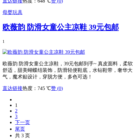
直达链接
热度：648 ℃
赞 (
0
)
母婴玩具
欧薇韵 防滑女童公主凉鞋 39元包邮
1
欧薇韵 防滑女童公主凉鞋，39元包邮到手~ 真皮面料，柔软
舒适，甜美蝴蝶结装饰，防滑轻便鞋底，水钻鞋带，奢华大
气，魔术贴设计，穿脱方便，多色可选！
直达链接
热度：745 ℃
赞 (
0
)
1
2
3
下一页
尾页
共 3 页