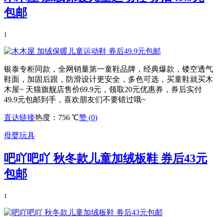
包邮
1
银泰专柜同款，全网销量第一童鞋品牌，经典爆款，镂空透气
鞋面，加固后跟，防滑设计更安全，多色可选，买童鞋就买木
木屋~ 天猫旗舰店售价69.9元，领取20元优惠券，券后实付
49.9元包邮到手，喜欢朋友们不要错过哦~
直达链接
热度：756 ℃
赞 (
0
)
母婴玩具
吧吖吧吖 秋冬款儿童加绒板鞋 券后43元
包邮
1