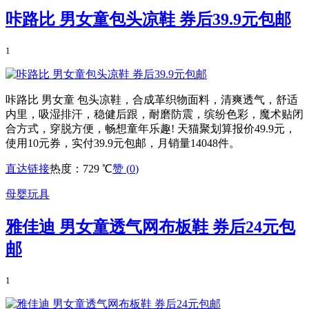
咔路比 男女童包头凉鞋 券后39.9元包邮
1
咔路比 男女童 包头凉鞋，合成革织物面料，清爽透气，舒适
内里，吸湿排汗，稳健后跟，耐磨防震，缤纷色彩，魔术贴闭
合方式，穿脱方便，畅想童年乐趣! 天猫聚划算报价49.9元，
使用10元券，实付39.9元包邮，月销量14048件。
直达链接
热度：729 ℃
赞 (
0
)
母婴玩具
雅佳迪 男女童透气网布板鞋 券后24元包
邮
1