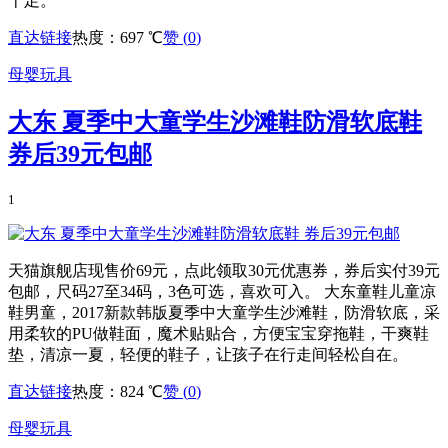
十足。
直达链接
热度：697 ℃
赞 (
0
)
母婴玩具
大东 夏季中大童学生沙滩鞋防滑软底鞋
券后39元包邮
1
天猫旗舰店现售价69元，点此领取30元优惠券，券后实付39元
包邮，尺码27至34码，3色可选，喜欢可入。 大东童鞋儿童凉
鞋男童，2017新款韩版夏季中大童学生沙滩鞋，防滑软底，采
用柔软的PU做鞋面，魔术贴贴合，方便宝宝穿拖鞋，干爽鞋
垫，清凉一夏，轻便的鞋子，让孩子在行走间轻松自在。
直达链接
热度：824 ℃
赞 (
0
)
母婴玩具