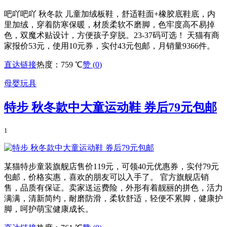
吧吖吧吖 秋冬款 儿童加绒板鞋，舒适鞋面+橡胶底鞋底，内
里加绒，穿着防寒保暖，材质柔软不磨脚，色牢度高不易掉
色，双魔术贴设计，方便孩子穿脱。23-37码可选！ 天猫有商
家报价53元，使用10元券，实付43元包邮，月销量9366件。
直达链接
热度：759 ℃
赞 (
0
)
母婴玩具
特步 秋冬款中大童运动鞋 券后79元包邮
1
某猫特步童装旗舰店售价119元，可领40元优惠券，实付79元
包邮，价格实惠，喜欢的朋友可以入手了。 官方旗舰店销
售，品质有保证。卖家送运费险，外形有着靓丽的拼色，活力
满满，清新简约，耐磨防滑，柔软舒适，轻便不累脚，健康护
脚，呵护萌宝健康成长。