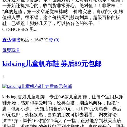
一开始还挺担心的，收到货非常开心。绝对值！！非常棒！”
“真的超值，第一次穿感觉棒棒哒！ 价格实惠，喜欢的小姐妹
值得入手。很不错，这个价格买到炒鸡划算，超级百搭的板
鞋，已经蹬上脚好几天了，可以搭各色的袜子。”
CESHOESES 男...
直达链接
热度：1647 ℃
赞 (
0
)
母婴玩具
kids.ing儿童帆布鞋 券后89元包邮
1
kids.ing 香港儿童潮牌，专注0-6岁儿童潮鞋，让每个宝贝从穿
鞋开始，感知和享受时尚，经典百搭，潮流风向标，拒绝平
庸，做潮小孩。 天猫店铺售价89元，可用20元优惠券，券后
69元包邮，价格实惠，喜欢的朋友可以去看看。 网友评论：
沫***卉：脚长16.8拍的11码大了一指，正好能穿到秋天应该
没问题。没想到89的价格能买到这样的鞋，真的很开心，圆头