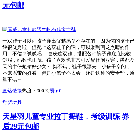
元包邮
3
一双鞋子可以让孩子穿出优越感？不存在的，因为你的孩子已
经很优秀啦。但配上这双鞋子的话，可以取到画龙点睛的作
用。不信？试试吧！ 喜欢这双鞋，搭配各种裤子鞋底底比较
舒服，码数也正哦。孩子喜欢也非常可爱配休闲服穿，搭配今
天的牛仔短裙好少女～ 挺不错，鞋子很漂亮，小孩子穿的，
本来系带的好看，但是小孩子不太会，还是这种的安全些，质
量不错～
直达链接
热度：900 ℃
赞 (
0
)
母婴玩具
天星羽儿童专业拉丁舞鞋，考级训练 券
后29元包邮