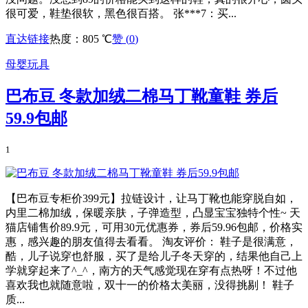
很可爱，鞋垫很软，黑色很百搭。 张***7：买...
直达链接
热度：805 ℃
赞 (
0
)
母婴玩具
巴布豆 冬款加绒二棉马丁靴童鞋 券后
59.9包邮
1
【巴布豆专柜价399元】拉链设计，让马丁靴也能穿脱自如，
内里二棉加绒，保暖亲肤，子弹造型，凸显宝宝独特个性~ 天
猫店铺售价89.9元，可用30元优惠券，券后59.96包邮，价格实
惠，感兴趣的朋友值得去看看。 淘友评价： 鞋子是很满意，
酷，儿子说穿也舒服，买了是给儿子冬天穿的，结果他自己上
学就穿起来了^_^，南方的天气感觉现在穿有点热呀！不过他
喜欢我也就随意啦，双十一的价格太美丽，没得挑剔！ 鞋子
质...