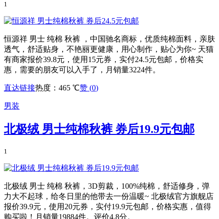
1
恒源祥 男士 纯棉 秋裤 ，中国驰名商标，优质纯棉面料，亲肤
透气，舒适贴身，不艳丽更健康，用心制作，贴心为你~ 天猫
有商家报价39.8元，使用15元券，实付24.5元包邮，价格实
惠，需要的朋友可以入手了，月销量3224件。
直达链接
热度：465 ℃
赞 (
0
)
男装
北极绒 男士纯棉秋裤 券后19.9元包邮
1
北极绒 男士 纯棉 秋裤，3D剪裁，100%纯棉，舒适修身，弹
力大不起球，给冬日里的他带去一份温暖~ 北极绒官方旗舰店
报价39.9元，使用20元券，实付19.9元包邮，价格实惠，值得
购买啦！月销量19884件。评价4.8分。