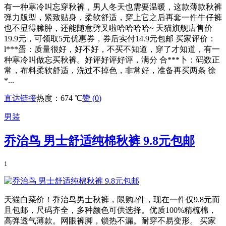
有一种寒冷叫忘穿秋裤，男人冬天也需要温暖，这款薄款秋裤
弹力版型，紧致贴身，柔软舒适，穿上它之后再套一件牛仔裤
也不显得臃肿，还能随意劈叉啦哈哈哈哈~ 天猫旗舰店售价
19.9元，可领取5元优惠券，券后实付14.9元包邮 买家评价：
l***蛋：质量很好，好不好，不买不知道，穿了才知道，有一
种寒冷叫做忘买秋裤。好评好评好评，满分 合***卜：码数正
常，布料柔软舒适，洗过不掉色，非常好，准备再买两条 徐
*...
直达链接
热度：674 ℃
赞 (
0
)
男装
乔治鸟 男士舒适纯棉秋裤 9.8元包邮
1
天猫白菜价！乔治鸟男士秋裤，限购2件，现在一件仅9.8元而
且包邮，尺码齐全，多种颜色可供选择。优质100%精梳棉，
高弹透气薄款。网眼裤脚，锁热不漏。耐穿不易变形。 买家