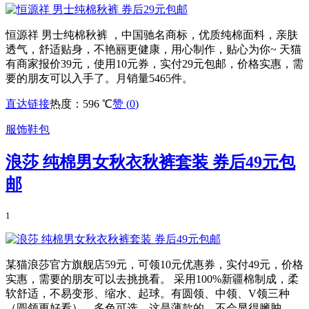
恒源祥 男士纯棉秋裤 ，中国驰名商标，优质纯棉面料，亲肤
透气，舒适贴身，不艳丽更健康，用心制作，贴心为你~ 天猫
有商家报价39元，使用10元券，实付29元包邮，价格实惠，需
要的朋友可以入手了。月销量5465件。
直达链接
热度：596 ℃
赞 (
0
)
服饰鞋包
浪莎 纯棉男女秋衣秋裤套装 券后49元包
邮
1
某猫浪莎官方旗舰店59元，可领10元优惠券，实付49元，价格
实惠，需要的朋友可以去挑挑看。 采用100%新疆棉制成，柔
软舒适，不易变形、缩水、起球。有圆领、中领、V领三种
（圆领更好看），多色可选。这是薄款的，不会显得臃肿。