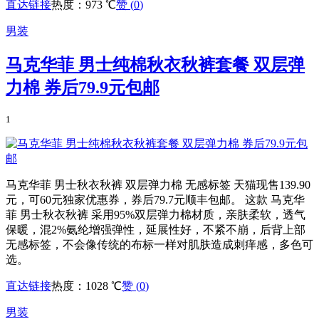
直达链接
热度：973 ℃
赞 (
0
)
男装
马克华菲 男士纯棉秋衣秋裤套餐 双层弹
力棉 券后79.9元包邮
1
马克华菲 男士秋衣秋裤 双层弹力棉 无感标签 天猫现售139.90
元，可60元独家优惠券，券后79.7元顺丰包邮。 这款 马克华
菲 男士秋衣秋裤 采用95%双层弹力棉材质，亲肤柔软，透气
保暖，混2%氨纶增强弹性，延展性好，不紧不崩，后背上部
无感标签，不会像传统的布标一样对肌肤造成刺痒感，多色可
选。
直达链接
热度：1028 ℃
赞 (
0
)
男装