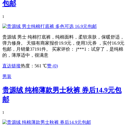
包邮
1
贵源绒 男士 纯棉打底裤，纯棉面料，柔软亲肤，保暖舒适，
弹力修身。 天猫有商家报价19.9元，使用3元券 ，实付16.9元
包邮，月销量37191件。 买家评价： j***1：试穿了，是纯棉
的，薄厚适中，很满意
直达链接
热度：561 ℃
赞 (
0
)
男装
贵源绒 纯棉薄款男士秋裤 券后14.9元包
邮
1