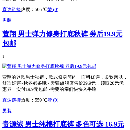
直达链接
热度：505 ℃
赞 (
0
)
男装
萱翔 男士弹力修身打底秋裤 券后19.9元
包邮
1
萱翔的这款男士秋裤，款式修身简约，面料优选，柔软亲肤，
舒适好穿~秋冬必备哦~ 天猫旗舰店售价39.9元，领取20元优
惠券，实付19.9元包邮~需要的亲们快快入手咯！
直达链接
热度：559 ℃
赞 (
0
)
男装
贵源绒 男士纯棉打底裤 多色可选 16.9元