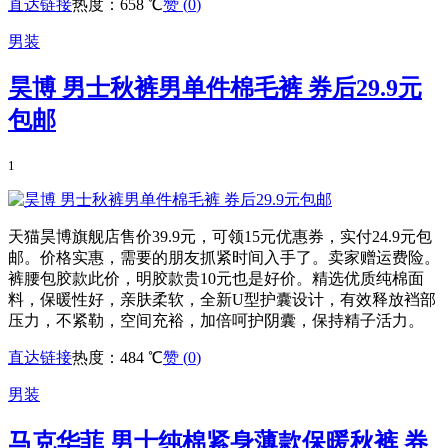
直达链接
热度：658 ℃
赞 (
0
)
男装
昊博 男士秋裤男单件棉毛裤 券后29.9元
包邮
1
天猫昊博旗舰店售价39.9元，可领15元优惠券，实付24.9元包
邮。价格实惠，需要的朋友抓紧时间入手了。卖家赠运费险。
裤腰包胶款此价，明胶款贵10元也是好价。精选优质纯棉面
料，保暖性好，亲肤柔软，全新U型护囊设计，有效释放裆部
压力，不紧勒，空间充裕，加倍呵护阴囊，保持精子活力。
直达链接
热度：484 ℃
赞 (
0
)
男装
马克华菲 男士纯棉紧身薄款保暖秋裤 券