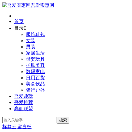
吾爱实惠网
首页
目录

服饰鞋包
女装
男装
家居生活
母婴玩具
护肤美容
数码家电
日用百货
美食饮品
骑行户外
吾爱趣玩
吾爱推荐
高佣联盟
标签云
|
留言板