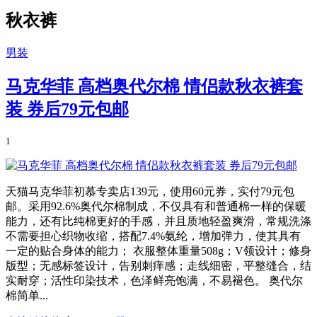
秋衣裤
男装
马克华菲 高档奥代尔棉 情侣款秋衣裤套
装 券后79元包邮
1
天猫马克华菲初慕专卖店139元，使用60元券，实付79元包
邮。采用92.6%奥代尔棉制成，不仅具有和普通棉一样的保暖
能力，还有比纯棉更好的手感，并且质地轻盈爽滑，常规洗涤
不需要担心织物收缩，搭配7.4%氨纶，增加弹力，使其具有
一定的贴合身体的能力； 衣服整体重量508g；V领设计；修身
版型；无感标签设计，告别刺痒感；走线细密，平整缝合，结
实耐穿；活性印染技术，色泽鲜亮饱满，不易褪色。 奥代尔
棉简单...