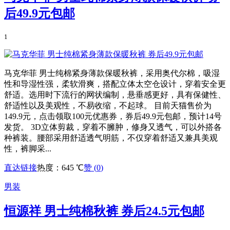
后49.9元包邮
1
马克华菲 男士纯棉紧身薄款保暖秋裤，采用奥代尔棉，吸湿
性和导湿性强，柔软滑爽，搭配立体太空仓设计，穿着安全更
舒适。选用时下流行的网状编制，悬垂感更好，具有保健性、
舒适性以及美观性，不易收缩，不起球。 目前天猫售价为
149.9元，点击领取100元优惠券，券后49.9元包邮，预计14号
发货。 3D立体剪裁，穿着不臃肿，修身又透气，可以外搭各
种裤装。腰部采用舒适透气明筋，不仅穿着舒适又兼具美观
性，裤脚采...
直达链接
热度：645 ℃
赞 (
0
)
男装
恒源祥 男士纯棉秋裤 券后24.5元包邮