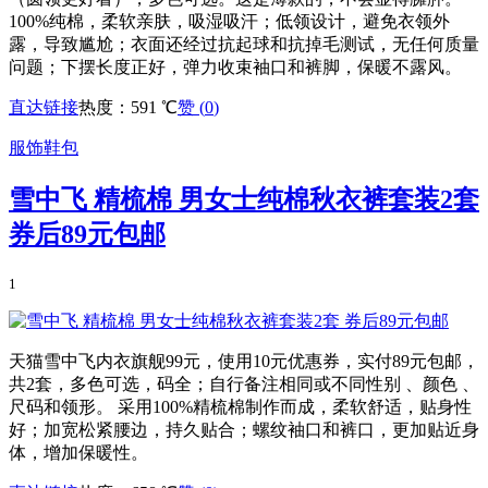
100%纯棉，柔软亲肤，吸湿吸汗；低领设计，避免衣领外
露，导致尴尬；衣面还经过抗起球和抗掉毛测试，无任何质量
问题；下摆长度正好，弹力收束袖口和裤脚，保暖不露风。
直达链接
热度：591 ℃
赞 (
0
)
服饰鞋包
雪中飞 精梳棉 男女士纯棉秋衣裤套装2套
券后89元包邮
1
天猫雪中飞内衣旗舰99元，使用10元优惠券，实付89元包邮，
共2套，多色可选，码全；自行备注相同或不同性别 、颜色 、
尺码和领形。 采用100%精梳棉制作而成，柔软舒适，贴身性
好；加宽松紧腰边，持久贴合；螺纹袖口和裤口，更加贴近身
体，增加保暖性。