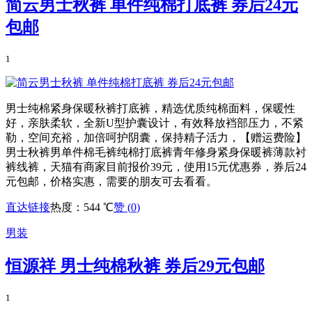
简云男士秋裤 单件纯棉打底裤 券后24元
包邮
1
男士纯棉紧身保暖秋裤打底裤，精选优质纯棉面料，保暖性
好，亲肤柔软，全新U型护囊设计，有效释放裆部压力，不紧
勒，空间充裕，加倍呵护阴囊，保持精子活力，【赠运费险】
男士秋裤男单件棉毛裤纯棉打底裤青年修身紧身保暖裤薄款衬
裤线裤，天猫有商家目前报价39元，使用15元优惠券，券后24
元包邮，价格实惠，需要的朋友可去看看。
直达链接
热度：544 ℃
赞 (
0
)
男装
恒源祥 男士纯棉秋裤 券后29元包邮
1