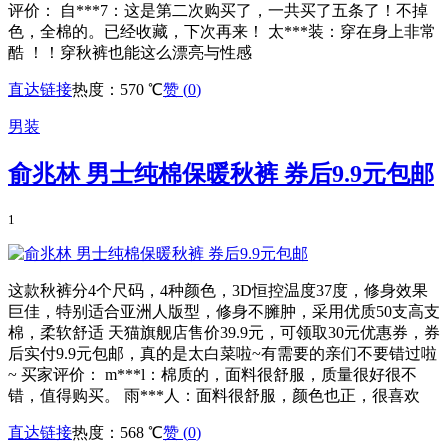
评价： 自***7：这是第二次购买了，一共买了五条了！不掉
色，全棉的。已经收藏，下次再来！ 太***装：穿在身上非常
酷 ！！穿秋裤也能这么漂亮与性感
直达链接
热度：570 ℃
赞 (
0
)
男装
俞兆林 男士纯棉保暖秋裤 券后9.9元包邮
1
这款秋裤分4个尺码，4种颜色，3D恒控温度37度，修身效果
巨佳，特别适合亚洲人版型，修身不臃肿，采用优质50支高支
棉，柔软舒适 天猫旗舰店售价39.9元，可领取30元优惠券，券
后实付9.9元包邮，真的是太白菜啦~有需要的亲们不要错过啦
~ 买家评价： m***l：棉质的，面料很舒服，质量很好很不
错，值得购买。 雨***人：面料很舒服，颜色也正，很喜欢
直达链接
热度：568 ℃
赞 (
0
)