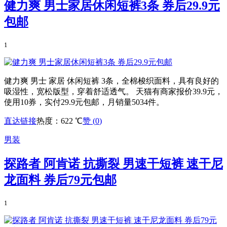
健力爽 男士家居休闲短裤3条 券后29.9元
包邮
1
健力爽 男士 家居 休闲短裤 3条，全棉梭织面料，具有良好的
吸湿性，宽松版型，穿着舒适透气。 天猫有商家报价39.9元，
使用10券，实付29.9元包邮，月销量5034件。
直达链接
热度：622 ℃
赞 (
0
)
男装
探路者 阿肯诺 抗撕裂 男速干短裤 速干尼
龙面料 券后79元包邮
1