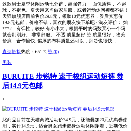
这款男士夏季休闲运动七分裤，超强弹力 ，面优质料， 不起
球，不褪色。夏天用来当做家居服，或者运动休闲裤都不错！
天猫旗舰店目前售价29.8元，领取10元优惠券，券后实惠价
19.8元包邮，价格不错，喜欢的朋友快下单吧~ 淘友评价： 灿
***2：有弹性，较好 有小小大，根据平时的码数买小一个码
就会刚刚好。 非常舒服。 不透 质量超好 赞.质量很好，物美
价廉，合作愉快. 偏厚的布料质量还可以，到货也很快...
直达链接
热度：651 ℃
赞 (
0
)
男装
BURUITE 步锐特 速干梭织运动短裤 券
后14.9元包邮
1
此商品目前在天猫商城活动价34.9元，还能叠加20元优惠券使
用，实付14.9元，适合男女跑步健身运动休闲穿着，近期低价