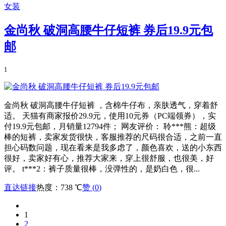
女装
金尚秋 破洞高腰牛仔短裤 券后19.9元包
邮
1
金尚秋 破洞高腰牛仔短裤 ，含棉牛仔布，亲肤透气，穿着舒
适。 天猫有商家报价29.9元，使用10元券（PC端领券），实
付19.9元包邮，月销量12794件； 网友评价： 聆***熊：超级
棒的短裤，卖家发货很快，客服推荐的尺码很合适，之前一直
担心码数问题，现在看来是我多虑了，颜色喜欢，送的小东西
很好，卖家好有心，推荐大家来，穿上很舒服，也很美，好
评。 t***2：裤子质量很棒，没弹性的，是奶白色，很...
直达链接
热度：738 ℃
赞 (
0
)
1
2