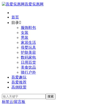
吾爱实惠网
首页
目录

服饰鞋包
女装
男装
家居生活
母婴玩具
护肤美容
数码家电
日用百货
美食饮品
骑行户外
吾爱趣玩
吾爱推荐
高佣联盟
标签云
|
留言板