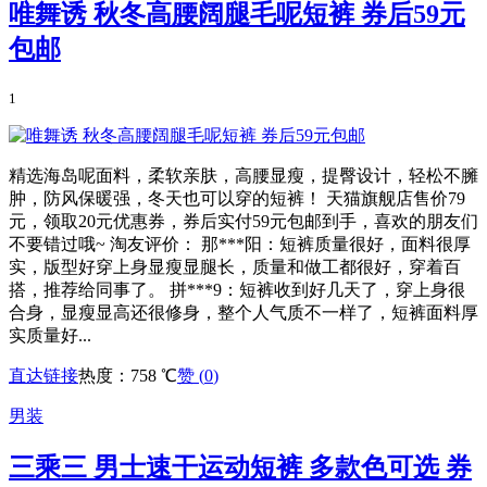
唯舞诱 秋冬高腰阔腿毛呢短裤 券后59元
包邮
1
精选海岛呢面料，柔软亲肤，高腰显瘦，提臀设计，轻松不臃
肿，防风保暖强，冬天也可以穿的短裤！ 天猫旗舰店售价79
元，领取20元优惠券，券后实付59元包邮到手，喜欢的朋友们
不要错过哦~ 淘友评价： 那***阳：短裤质量很好，面料很厚
实，版型好穿上身显瘦显腿长，质量和做工都很好，穿着百
搭，推荐给同事了。 拼***9：短裤收到好几天了，穿上身很
合身，显瘦显高还很修身，整个人气质不一样了，短裤面料厚
实质量好...
直达链接
热度：758 ℃
赞 (
0
)
男装
三乘三 男士速干运动短裤 多款色可选 券