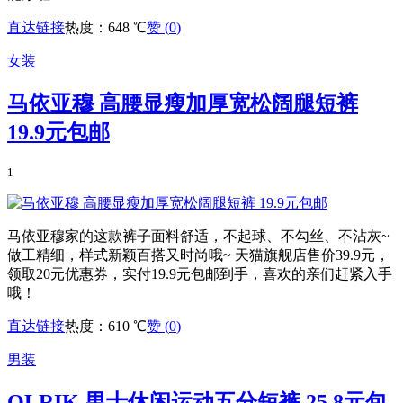
直达链接
热度：648 ℃
赞 (
0
)
女装
马依亚穆 高腰显瘦加厚宽松阔腿短裤
19.9元包邮
1
马依亚穆家的这款裤子面料舒适，不起球、不勾丝、不沾灰~
做工精细，样式新颖百搭又时尚哦~ 天猫旗舰店售价39.9元，
领取20元优惠券，实付19.9元包邮到手，喜欢的亲们赶紧入手
哦！
直达链接
热度：610 ℃
赞 (
0
)
男装
OLRIK 男士休闲运动五分短裤 25.8元包