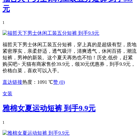
元
1
福哲天下男士休闲工装五分短裤，穿上真的是超级有型，质地
紧密厚实，亲柔舒适，透气吸汗，清爽透气，休闲百搭，潮流
短裤，男神的新装。这个夏天再热也不怕！历史.低价，赶紧
购买吧~ 天猫有商家售价39.9元，领30元优惠券，到手9.9元，
价格白菜，喜欢可以入手。
直达链接
热度：1091 ℃
赞 (
0
)
女装
雅棉女夏运动短裤 到手9.9元
1