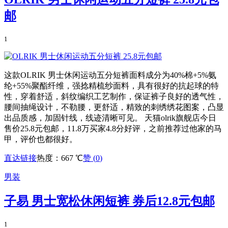
邮
1
这款OLRIK 男士休闲运动五分短裤面料成分为40%棉+5%氨
纶+55%聚酯纤维，强捻精梳纱面料，具有很好的抗起球的特
性，穿着舒适，斜纹编织工艺制作，保证裤子良好的透气性，
腰间抽绳设计，不勒腰，更舒适，精致的刺绣绣花图案，凸显
出品质感，加固针线，线迹清晰可见。 天猫olrik旗舰店今日
售价25.8元包邮，11.8万买家4.8分好评，之前推荐过他家的马
甲，评价也都很好。
直达链接
热度：667 ℃
赞 (
0
)
男装
子易 男士宽松休闲短裤 券后12.8元包邮
1