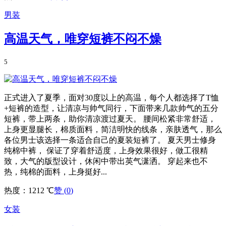
男装
高温天气，唯穿短裤不闷不燥
5
正式进入了夏季，面对30度以上的高温，每个人都选择了T恤
+短裤的造型，让清凉与帅气同行，下面带来几款帅气的五分
短裤，带上两条，助你清凉渡过夏天。 腰间松紧非常舒适，
上身更显腿长，棉质面料，简洁明快的线条，亲肤透气，那么
各位男士该选择一条适合自己的夏装短裤了。 夏天男士修身
纯棉中裤， 保证了穿着舒适度，上身效果很好，做工很精
致，大气的版型设计，休闲中带出英气潇洒。 穿起来也不
热，纯棉的面料，上身挺好...
热度：1212 ℃
赞 (
0
)
女装