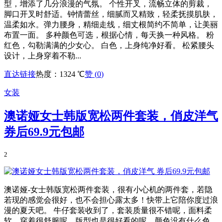
型，增添了几分浪漫的气氛。 个性开叉，流畅立体的剪裁，
脚口开叉时舒适。钟情蕾丝，细腻而又精致，轻柔抚摸肌肤，
温柔如水。弹力腰身，精细走线，细丈根简约不简单，让美丽
布置一面。 多种颜色可选，根据心情，每天换一种风格。 粉
红色，勾勒满满的少女心。 白色，上身纯净好看。 松紧腰头
设计，上身穿着不勒...
直达链接
热度：1324 ℃
赞 (
0
)
女装
澳诺娅女士韩版宽松两件套装，俏皮洋气
券后69.9元包邮
2
澳诺娅-女士韩版宽松两件套装，很有小心机的两件套，若隐
若现的感觉会很好，也不会担心露太多！快带上它陪你度过浪
漫的夏天吧。 牛仔套装收到了，套装质量很不错呢，面料柔
软，穿着很舒服呢，版型也是很好看的呢，颜色没有什么色