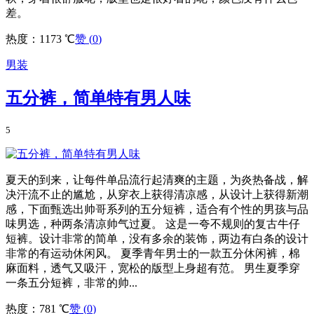
差。
热度：1173 ℃
赞 (
0
)
男装
五分裤，简单特有男人味
5
夏天的到来，让每件单品流行起清爽的主题，为炎热备战，解
决汗流不止的尴尬，从穿衣上获得清凉感，从设计上获得新潮
感，下面甄选出帅哥系列的五分短裤，适合有个性的男孩与品
味男选，种两条清凉帅气过夏。 这是一夸不规则的复古牛仔
短裤。设计非常的简单，没有多余的装饰，两边有白条的设计
非常的有运动休闲风。 夏季青年男士的一款五分休闲裤，棉
麻面料，透气又吸汗，宽松的版型上身超有范。 男生夏季穿
一条五分短裤，非常的帅...
热度：781 ℃
赞 (
0
)