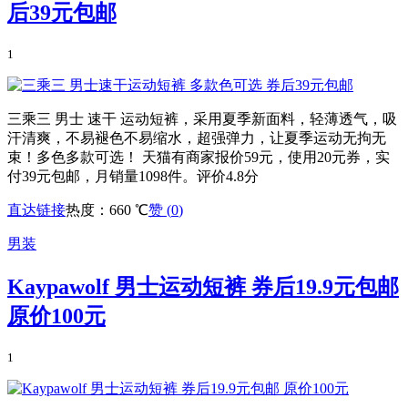
后39元包邮
1
三乘三 男士 速干 运动短裤，采用夏季新面料，轻薄透气，吸
汗清爽，不易褪色不易缩水，超强弹力，让夏季运动无拘无
束！多色多款可选！ 天猫有商家报价59元，使用20元券，实
付39元包邮，月销量1098件。评价4.8分
直达链接
热度：660 ℃
赞 (
0
)
男装
Kaypawolf 男士运动短裤 券后19.9元包邮
原价100元
1