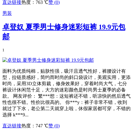
直达链接
热度：763 ℃
赞 (
0
)
男装
卓登奴 夏季男士修身迷彩短裤 19.9元包
邮
1
面料为优质纯棉，贴肤性强，吸汗且透气性好，裤腰设计有
型，拉链质感好，简约而时尚的斜口袋设计，美观实用，更添
时尚，采用3D立体剪裁，修身效果好，穿着时尚大气，七分
裤设计休闲范十足，大方的迷彩颜色是时尚男士夏季的必备
款。 网友评价： 繁***想：这短裤还不错，听凉快的然后透气
性也很不错。性价比很高的。 你***y：裤子非常不错，收到
就过了下水，老公第二天就穿上啦，休假家居都可穿，不错的
选择 k***9...
直达链接
热度：747 ℃
赞 (
0
)