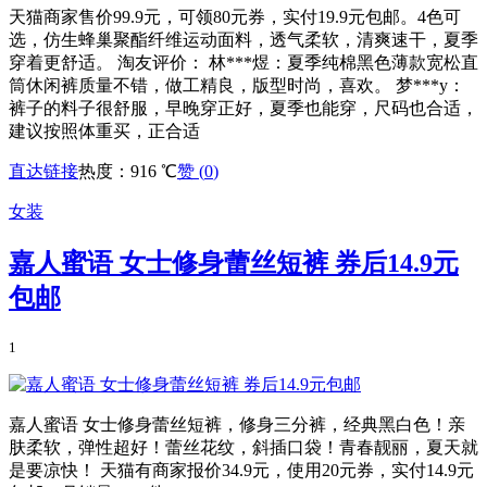
天猫商家售价99.9元，可领80元券，实付19.9元包邮。4色可
选，仿生蜂巢聚酯纤维运动面料，透气柔软，清爽速干，夏季
穿着更舒适。 淘友评价： 林***煜：夏季纯棉黑色薄款宽松直
筒休闲裤质量不错，做工精良，版型时尚，喜欢。 梦***y：
裤子的料子很舒服，早晚穿正好，夏季也能穿，尺码也合适，
建议按照体重买，正合适
直达链接
热度：916 ℃
赞 (
0
)
女装
嘉人蜜语 女士修身蕾丝短裤 券后14.9元
包邮
1
嘉人蜜语 女士修身蕾丝短裤，修身三分裤，经典黑白色！亲
肤柔软，弹性超好！蕾丝花纹，斜插口袋！青春靓丽，夏天就
是要凉快！ 天猫有商家报价34.9元，使用20元券，实付14.9元