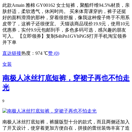
此款Amain 雅棉 GY00162 女士短裤，聚酯纤维94.5%材质，亲
肤舒适，柔软透气，休闲时尚。 买来体育课穿的，裤子还挺
好的面料滑滑的那种，穿着很舒服，像我这种瘦子终于不用系
皮带了，这裤子还很便宜。 天猫该商品现价19.9元，使用10元
优惠券，实付9.9元包邮到手，多色多码可选，感兴趣的朋友
可入。 【立即领券】复制$4hPn1GVhPiG$打开手机淘宝领券
并下单
直达链接
热度：974 ℃
赞 (
0
)
女装
南极人冰丝打底短裤，穿裙子再也不怕走
光
9
南极人冰丝打底短裤，裤腿版型十分的款式，而且两侧还加入
了开叉设计，使穿着更加方便自在，拼接的蕾丝装饰丰富了造