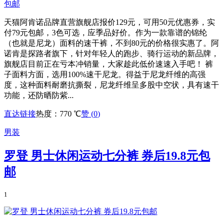
天猫阿肯诺品牌直营旗舰店报价129元，可用50元优惠券，实
付79元包邮，3色可选，应季品好价。作为一款靠谱的锦纶
（也就是尼龙）面料的速干裤，不到80元的价格很实惠了。阿
诺肯是探路者旗下，针对年轻人的跑步、骑行运动的新品牌，
旗舰店目前正在亏本冲销量，大家趁此低价速速入手吧！ 裤
子面料方面，选用100%速干尼龙。得益于尼龙纤维的高强
度，这种面料耐磨抗撕裂，尼龙纤维呈多股中空状，具有速干
功能，还防晒防紫...
直达链接
热度：770 ℃
赞 (
0
)
男装
罗登 男士休闲运动七分裤 券后19.8元包
邮
1