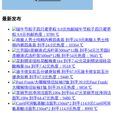
最新发布
端午节粽子四只蜜枣
粽 9.9元包邮
热度：9789 ℃
南极人男士纯
棉内裤四条装 到手24.9元
热度：10364 ℃
兰芳园0
蔗糖港式冻柠茶500ml*12瓶 到手54元
热度：9645 ℃
花刺猬浓缩桂花
酸梅膏1kg 到手7.42元
热度：9518 ℃
迪卡侬女款五分
健身短裤 到手67.9元
热度：9440 ℃
Paul Frank/
大嘴猴情侣短袖T恤 到手39.9元
热度：9858 ℃
芙丽芳丝净润洁
面乳100g 到手64.47元
热度：9480 ℃
Curél珂润
氨基酸洁面乳150ml*2 到手114.9元
热度：8999 ℃