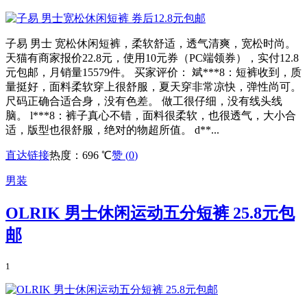
子易 男士 宽松休闲短裤，柔软舒适，透气清爽，宽松时尚。
天猫有商家报价22.8元，使用10元券（PC端领券），实付12.8
元包邮，月销量15579件。 买家评价： 斌***8：短裤收到，质
量挺好，面料柔软穿上很舒服，夏天穿非常凉快，弹性尚可。
尺码正确合适合身，没有色差。 做工很仔细，没有线头线
脑。 l***8：裤子真心不错，面料很柔软，也很透气，大小合
适，版型也很舒服，绝对的物超所值。 d**...
直达链接
热度：696 ℃
赞 (
0
)
男装
OLRIK 男士休闲运动五分短裤 25.8元包
邮
1