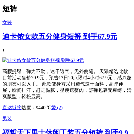
短裤
女装
迪卡侬女款五分健身短裤 到手67.9元
1
高腰提臀，弹力不勒，速干透气，无外侧缝。 天猫精选此款
目前活动售价79.9元，预告13日20点限时4小时67.9元，感兴趣
的朋友可以入手。 此款健身裤采用透气速干面料，高弹伸
展，瞬间排汗，赶走黏腻，显瘦遮赘肉，舒弹包裹无束缚，清
爽版型，轻松显高。
直达链接
热度：9440 ℃
赞 (
2
)
男装
福哲天下男士休闲工装五分短裤 到手9.9