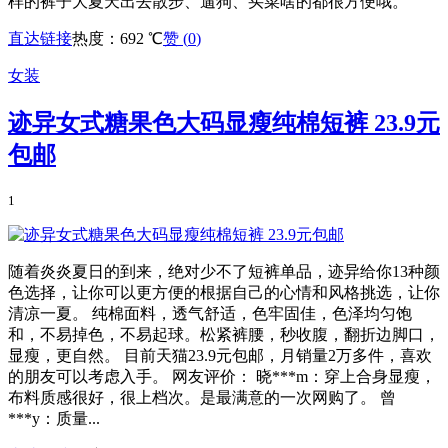
样的裤子大夏天出去散步、遛狗、买菜啥的都很方便哦。
直达链接
热度：692 ℃
赞 (
0
)
女装
迹异女式糖果色大码显瘦纯棉短裤 23.9元
包邮
1
随着炎炎夏日的到来，绝对少不了短裤单品，迹异给你13种颜
色选择，让你可以更方便的根据自己的心情和风格挑选，让你
清凉一夏。 纯棉面料，透气舒适，色牢固佳，色泽均匀饱
和，不易掉色，不易起球。松紧裤腰，秒收腹，翻折边脚口，
显瘦，更自然。 目前天猫23.9元包邮，月销量2万多件，喜欢
的朋友可以考虑入手。 网友评价： 晓***m：穿上合身显瘦，
布料质感很好，很上档次。是最满意的一次网购了。 曾
***y：质量...