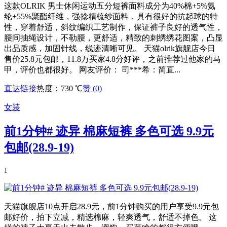
这款OLRIK 男士休闲运动五分短裤面料成分为40%棉+5%氨
纶+55%聚酯纤维，强捻精梳纱面料，具有很好的抗起球的特
性，穿着舒适，斜纹编织工艺制作，保证裤子良好的透气性，
腰间抽绳设计，不勒腰，更舒适，精致的刺绣绣花图案，凸显
出品质感，加固针线，线迹清晰可见。 天猫olrik旗舰店今日
售价25.8元包邮，11.8万买家4.8分好评，之前推荐过他家的马
甲，评价也都很好。 网友评价： 司***希：简直...
直达链接
热度：730 ℃
赞 (
0
)
女装
前1分钟# 迹异 棉麻短裤 多色可选 9.9元
包邮(28.9-19)
1
天猫旗舰店10点开启28.9元，前1分钟购买的用户享受9.9元包
邮好价，拍下立减，精选棉麻，轻爽透气，舒适不掉色。 这