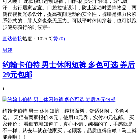
可入噢！ 此款梭织运动短裤，面料材质速干轻薄，透气吸
汗，出行居家皆宜。口袋拉链设计，防止运动时丢掉物品，两
侧夜视反光条设计，提高夜间运动的安全性，裤腰是弹力松紧
系带式的，胖人穿也毫无压力。可以平时休闲穿着，也可以跑
步健身骑行的时候穿~
直达链接
热度：1025 ℃
赞 (
0
)
男装
约翰卡伯特 男士休闲短裤 多色可选 券后
29元包邮
1
约翰卡伯特 男士 休闲短裤，纯棉面料，舒适休闲，多色可
选。 天猫有商家报价39元，使用10元券，实付29元包邮。 买
家评价： 看细节就知道了，真心不错，纯棉的了，手感就是
不一样，从去年就在他家买，老顾客，品质值得信赖！马上就
能穿啦！！