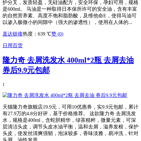
护分叉，发质轻盈，无硅油配方，安全环保，孕妇可用，规格
是600ml。 马油是一种取得日本保所许可的安全油，含有丰富
的自然营养素、高度不饱和脂肪酸，及维他命E，使得马油可
以渗入极微小的间隙中（强大的渗透性），使用在人体的...
直达链接
热度：639 ℃
赞 (
0
)
日用百货
隆力奇 去屑洗发水 400ml*2瓶 去屑去油
券后9.9元包邮
1
天猫隆力奇旗舰店19.9元，可用10优惠券，实9.9元包邮，累计
有27.9万的4.8分好评，基于价格推荐。 这款隆力奇 去屑洗发
水，规格是400ml，含蛇胆精华，绿茶精粹，微量元素，可深
层清洁头皮，调节头皮水油平衡，温和去屑，滋养发根，保护
头皮，使发丝清爽强韧，泡沫较多，香味淡雅，易冲洗，针对
头屑、油性发质。