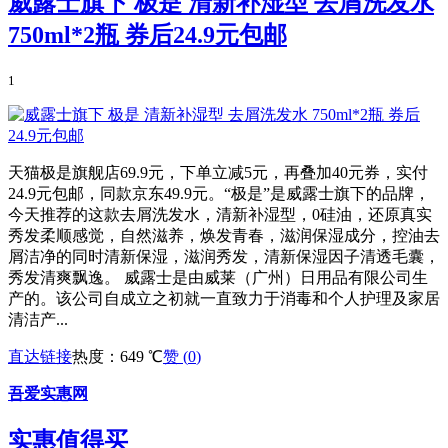
威露士旗下 极是 清新补湿型 去屑洗发水
750ml*2瓶 券后24.9元包邮
1
天猫极是旗舰店69.9元，下单立减5元，再叠加40元券，实付
24.9元包邮，同款京东49.9元。“极是”是威露士旗下的品牌，
今天推荐的这款去屑洗发水，清新补湿型，0硅油，还原真实
秀发柔顺感觉，自然滋养，焕发青春，滋润保湿成分，控油去
屑洁净的同时清新保湿，滋润秀发，清新保湿因子清透毛囊，
秀发清爽飘逸。 威露士是由威莱（广州）日用品有限公司生
产的。该公司自成立之初就一直致力于消毒和个人护理及家居
清洁产...
直达链接
热度：649 ℃
赞 (
0
)
吾爱实惠网
实惠值得买