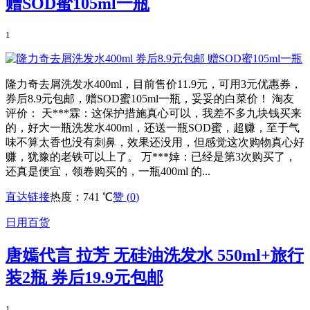
赠SOD蜜105ml一瓶
1
隆力奇去屑洗发水400ml，目前售价11.9元，可用3元优惠券，
券后8.9元包邮，赠SOD蜜105ml一瓶，妥妥的白菜价！ 淘友
评价： 天***霖：这保护措施真心可以，我差不多九块钱买来
的，好大一瓶洗发水400ml，还送一瓶SOD蜜，超赚，至于气
味不算太香也没有刺鼻，效果还没用，但感觉这次购物真心好
赚，犹豫的老铁可以上了。 万***婞：已经是第3次购买了，
还真是便宜，领卷购买的，一瓶400ml 的...
直达链接
热度：741 ℃
赞 (
0
)
日用百货
唐嫣代言 拉芳 无硅油洗发水 550ml+旅行
装2瓶 券后19.9元包邮
1