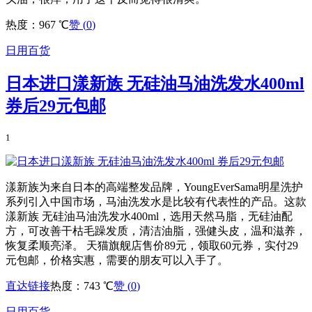
热度：967 ℃
赞 (
0
)
日用百货
日本进口漾新族 无硅油马油洗发水400ml
券后29元包邮
1
漾新族为来自日本的高端整发品牌，YoungEverSama明星洗护
系列引入中国市场，马油洗发水是比较有代表性的产品。这款
漾新族 无硅油马油洗发水400ml，选用天然马脂，无硅油配
方，可改善干枯毛躁发质，清洁油脂，强健头皮，温和滋养，
恢复柔顺亮泽。 天猫旗舰店售价89元，领取60元券，实付29
元包邮，价格实惠，需要的朋友可以入手了。
直达链接
热度：743 ℃
赞 (
0
)
日用百货