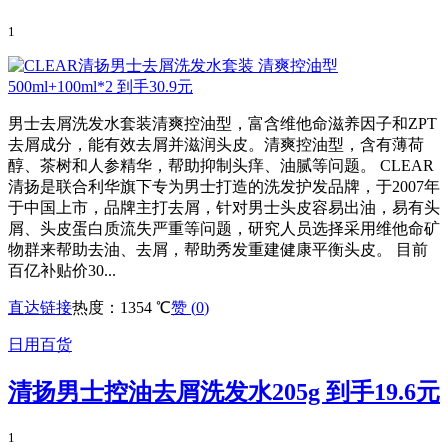
1
男士去屑洗发水套装清爽控油型，富含维他命滋养因子和ZPT
去屑成分，能有效去屑并滋润头皮。清爽控油型，含有薄荷
醇、茶树和人参精华，帮助抑制头痒、油腻等问题。 CLEAR
清扬是联合利华旗下专为男士打造的洗发护发品牌，于2007年
于中国上市，品牌主打去屑，针对男士头皮容易出油，易有头
屑、头皮蛋白质流失严重等问题，研究人员选择采用维他命矿
物群来帮助去油、去屑，帮助秀发重建健康平衡头皮。 目前
百亿补贴价30...
直达链接
热度：1354 ℃
赞 (
0
)
日用百货
清扬男士控油去屑洗发水205g 到手19.6元
1