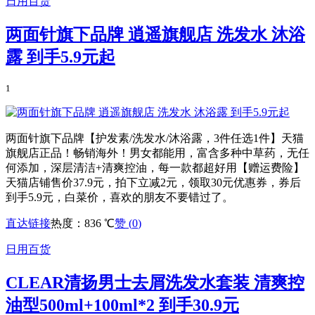
日用百货
两面针旗下品牌 逍遥旗舰店 洗发水 沐浴
露 到手5.9元起
1
两面针旗下品牌【护发素/洗发水/沐浴露，3件任选1件】天猫
旗舰店正品！畅销海外！男女都能用，富含多种中草药，无任
何添加，深层清洁+清爽控油，每一款都超好用【赠运费险】
天猫店铺售价37.9元，拍下立减2元，领取30元优惠券，券后
到手5.9元，白菜价，喜欢的朋友不要错过了。
直达链接
热度：836 ℃
赞 (
0
)
日用百货
CLEAR清扬男士去屑洗发水套装 清爽控
油型500ml+100ml*2 到手30.9元