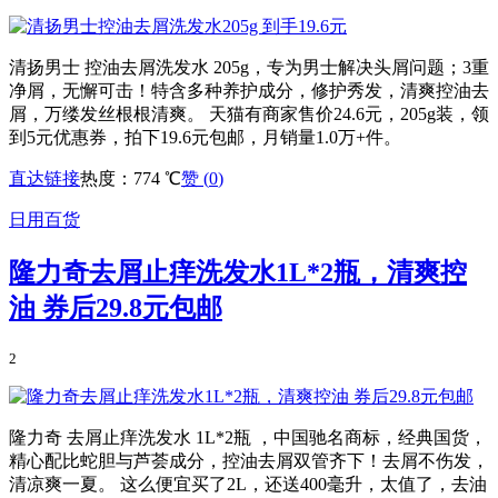
清扬男士 控油去屑洗发水 205g，专为男士解决头屑问题；3重
净屑，无懈可击！特含多种养护成分，修护秀发，清爽控油去
屑，万缕发丝根根清爽。 天猫有商家售价24.6元，205g装，领
到5元优惠券，拍下19.6元包邮，月销量1.0万+件。
直达链接
热度：774 ℃
赞 (
0
)
日用百货
隆力奇去屑止痒洗发水1L*2瓶，清爽控
油 券后29.8元包邮
2
隆力奇 去屑止痒洗发水 1L*2瓶 ，中国驰名商标，经典国货，
精心配比蛇胆与芦荟成分，控油去屑双管齐下！去屑不伤发，
清凉爽一夏。 这么便宜买了2L，还送400毫升，太值了，去油