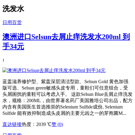
洗发水
日用百货
澳洲进口Selsun去屑止痒洗发水200ml 到
手34元
1
蓝盖滋养修护型、紫盖深层清洁型款、Selsun Gold 黄色加强
版可选、Selsun green敏感头皮专用，童鞋们可任意组合，受
头屑困扰的童鞋可以考虑入手。 这款Selsun Blue去屑止痒洗发
水，规格：200ML，由世界著名药厂美国雅培公司出品，配方
内含有美国医生首选推崇的Selenium Sulfide成份, Selenium
Sulfide 能有效抑制造成头皮屑的主要元凶之一的芽孢菌M...
直达链接
热度：2039 ℃
赞 (
0
)