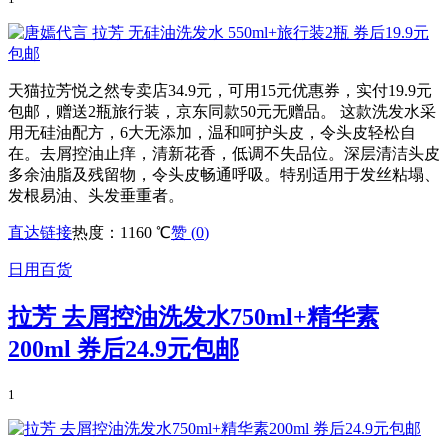
天猫拉芳悦之然专卖店34.9元，可用15元优惠券，实付19.9元
包邮，赠送2瓶旅行装，京东同款50元无赠品。 这款洗发水采
用无硅油配方，6大无添加，温和呵护头皮，令头皮轻松自
在。去屑控油止痒，清新花香，低调不失品位。深层清洁头皮
多余油脂及残留物，令头皮畅通呼吸。特别适用于发丝粘塌、
发根易油、头发垂重者。
直达链接
热度：1160 ℃
赞 (
0
)
日用百货
拉芳 去屑控油洗发水750ml+精华素
200ml 券后24.9元包邮
1