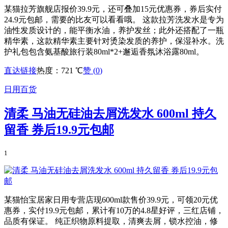
某猫拉芳旗舰店报价39.9元，还可叠加15元优惠券，券后实付
24.9元包邮，需要的比友可以看看哦。 这款拉芳洗发水是专为
油性发质设计的，能平衡水油，养护发丝；此外还搭配了一瓶
精华素，这款精华素主要针对烫染发质的养护，保湿补水。洗
护礼包包含氨基酸旅行装80ml*2+邂逅香氛沐浴露80ml。
直达链接
热度：721 ℃
赞 (
0
)
日用百货
清柔 马油无硅油去屑洗发水 600ml 持久
留香 券后19.9元包邮
1
某猫怡宝居家日用专营店现600ml款售价39.9元，可领20元优
惠券，实付19.9元包邮，累计有10万的4.8星好评，三红店铺，
品质有保证。 纯正织物原料提取，清爽去屑，锁水控油，修