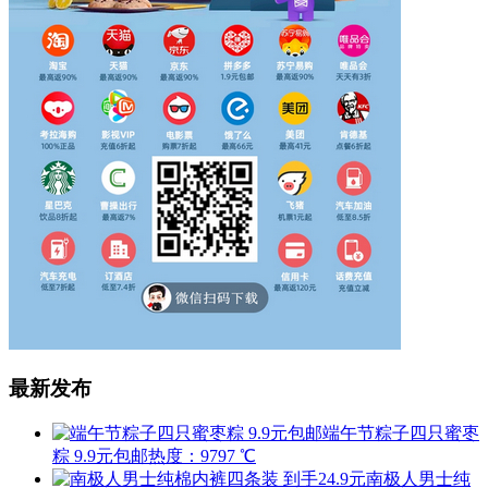
最新发布
端午节粽子四只蜜枣
粽 9.9元包邮
热度：9797 ℃
南极人男士纯