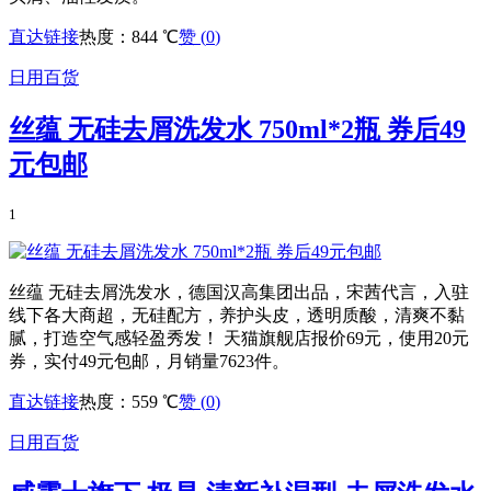
直达链接
热度：844 ℃
赞 (
0
)
日用百货
丝蕴 无硅去屑洗发水 750ml*2瓶 券后49
元包邮
1
丝蕴 无硅去屑洗发水，德国汉高集团出品，宋茜代言，入驻
线下各大商超，无硅配方，养护头皮，透明质酸，清爽不黏
腻，打造空气感轻盈秀发！ 天猫旗舰店报价69元，使用20元
券，实付49元包邮，月销量7623件。
直达链接
热度：559 ℃
赞 (
0
)
日用百货