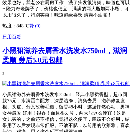
效果也好，我老公在厨房工作，洗了头发很清爽，味道也可以
~ 隆力奇老牌子了，价格也便宜，满满的两大瓶加两小瓶，可
以用很久了，特别实惠！味道超级喜欢 清爽不油腻！
热度：848 ℃
赞 (
0
)
日用百货
小黑裙滋养去屑香水洗发水750ml，滋润
柔顺 券后5.8元包邮
2
小黑裙滋养去屑香水洗发水750ml，经典小黑裙香型，超市同
款35元，水润蛋白配方，深层洁净，清爽去屑，滋养修复发
根、头皮、分叉改善毛糙，留香48小时，邂逅怦然心动，男神
女神最爱 好用！很香！而且很划算，两大瓶这么便宜！这是
女儿买的，之前还不相信，觉得这么便宜，应该不会好用，结
果用了以后发现非常舒服。不油不腻，以前用的欧莱雅，喜欢
头油，很痒，用了这个反而觉得很清爽。