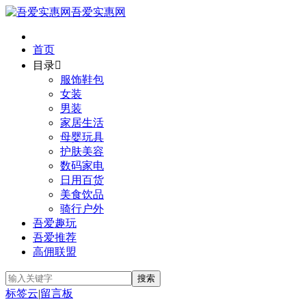
吾爱实惠网
首页
目录

服饰鞋包
女装
男装
家居生活
母婴玩具
护肤美容
数码家电
日用百货
美食饮品
骑行户外
吾爱趣玩
吾爱推荐
高佣联盟
标签云
|
留言板