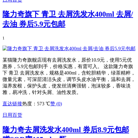
隆力奇旗下 青卫 去屑洗发水400ml 去屑/
去油 券后5.9元包邮
1
某猫隆力奇旗舰店现有去屑洗发水，原价10.9元，使用5元优
惠券，5.9元包邮到手，价格实惠，有需可入。 这款隆力奇旗
下 青卫 去屑洗发水，规格是400ml，含蛇胆精华，绿茶精粹，
微量元素，可深层清洁头皮，调节头皮水油平衡，温和去屑，
滋养发根，保护头皮，使发丝清爽强韧，泡沫较多，香味淡
雅，易冲洗，针对头屑、油性发质。
直达链接
热度：573 ℃
赞 (
0
)
日用百货
隆力奇去屑洗发水400ml 券后8.9元包邮