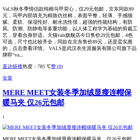
VaLS秋冬季情侣款纯棉马甲背心，仅29元包邮，京东同款89
元，马甲内部填充为精致仿丝棉，表面平整，轻薄、手感细
腻、柔软、保湿性好、耐水洗性强，超强的性能结构，有防
风、防潮、防静电等多重功能，以人体工程学为基础的剪裁工
艺，穿着合身舒适。天猫vals旗舰店今日售价29元包邮，4色
可选，尺寸也比较齐全，同款在京东售价89元，还是蛮实惠
的，点击查看详情。 VALS是武汉衣生涯服装有限公司旗下品
牌即“va...
直达链接
热度：785 ℃
赞 (
0
)
女装
MERE MEET女装冬季加绒显瘦连帽保
暖马夹 仅26元包邮
1
MERE MEET女装冬季加绒显瘦连帽保暖马夹，仅26元包邮，