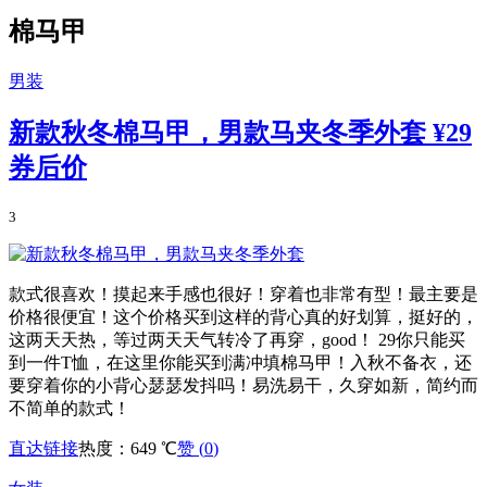
棉马甲
男装
新款秋冬棉马甲，男款马夹冬季外套
¥29
券后价
3
款式很喜欢！摸起来手感也很好！穿着也非常有型！最主要是
价格很便宜！这个价格买到这样的背心真的好划算，挺好的，
这两天天热，等过两天天气转冷了再穿，good！ 29你只能买
到一件T恤，在这里你能买到满冲填棉马甲！入秋不备衣，还
要穿着你的小背心瑟瑟发抖吗！易洗易干，久穿如新，简约而
不简单的款式！
直达链接
热度：649 ℃
赞 (
0
)