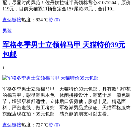
配，尽显时尚风范！佐丹奴拉链半高领棉背心81075564，原价
119元，目前天猫双11预售定金15+尾款89元，合计10...
直达链接
热度：824 ℃
赞 (
0
)
男装
军格冬季男士立领棉马甲 天猫特价39元
包邮
1
军格冬季男士立领棉马甲，天猫特价39元包邮，具有数码印花
的棉马甲，彰显潮男本色，休闲拼接设计，潮范十足，颜色调
节，增强穿着舒适性。立体后口袋剪裁，质感十足。精选面
料，严密走线，做工考究，军格潮男品质保证。天猫军格服饰
旗舰店现在拍下39元包邮，感兴趣的朋友可以去看。
直达链接
热度：727 ℃
赞 (
0
)