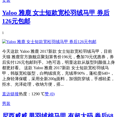
女装
Yaloo 雅鹿 女士短款宽松羽绒马甲 券后
126元包邮
1
今天这款 Yaloo 雅鹿 2017新款 女士短款宽松羽绒马甲，目前
天猫 雅鹿官方旗舰店聚划算售价196元，叠加70元优惠券，券
后实付126元包邮到手。3色可选，明显这款从版型到颜值上身
都更好看。 这款 Yaloo 雅鹿 2017新款 女士短款宽松羽绒马
甲，韩版宽松版型，白鸭绒填充，充绒率90%，蓬松度640+，
上身轻薄保暖，采用全新200g面料，加强防穿绒，手感轻柔，
拒水、光泽处理，收纳方便，搭...
直达链接
热度：1290 ℃
赞 (
0
)
男装
尼西威威 男羽绒棉马甲 有超大码 券后68