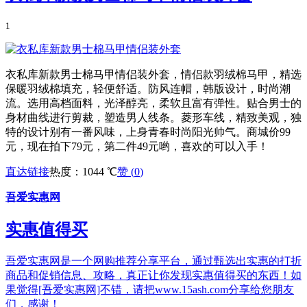
1
衣私库新款男士棉马甲情侣装外套，情侣款羽绒棉马甲，精选
保暖羽绒棉填充，轻便舒适。防风连帽，韩版设计，时尚潮
流。选用高档面料，光泽醇亮，柔软且富有弹性。贴合男士的
身材曲线进行剪裁，塑造男人线条。菱形车线，精致美观，独
特的设计别有一番风味，上身青春时尚阳光帅气。商城价99
元，现在拍下79元，第二件49元哟，喜欢的可以入手！
直达链接
热度：1044 ℃
赞 (
0
)
吾爱实惠网
实惠值得买
吾爱实惠网是一个网购推荐分享平台，通过甄选出实惠的打折
商品和促销信息、攻略，真正让你发现实惠值得买的东西！如
果觉得[吾爱实惠网]不错，请把www.15ash.com分享给您朋友
们，感谢！