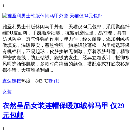
1
雅圣利男士韩版休闲马甲外套，天猫仅34元包邮，采用聚酯纤
维PU皮面料，手感顺滑细腻，抗皱耐磨性强，易打理，具有
防风防尘、透气性强的作用，弹力佳，经久耐穿，添加羽绒棉
做填充，温暖厚实，蓄热性强，触感绵软蓬松，内里精选环保
有机棉料，不易起球，皮肤接触无刺激，穿着亲肤舒适，精致
严密的走线，防止钻绒、跑绒的发生。经典立领设计，抵御寒
风呵护颈部肌肤，多款时尚绚丽的颜色，搭配各式打底衣衫穿
都不错，天猫雅圣利旗...
直达链接
热度：843 ℃
赞 (
1
)
女装
衣然呈品女装连帽保暖加绒棉马甲 仅29
元包邮
1