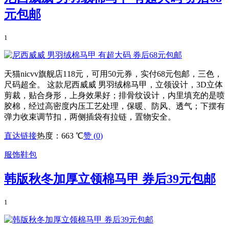
元包邮
1
天猫nicvv旗舰店118元，可用50元券，实付68元包邮，三色，
尺码超全。 这款尼西威威 男羽绒棉马甲，立领设计，3D立体
剪裁，贴合身形，上身效果好；排骨纹设计，内里填充的是喷
胶棉，经过高密度内压工艺处理，保暖、防风、透气；下摆有
弹力收束调节扣，两侧插袋有拉链，置物安全。
直达链接
热度：663 ℃
赞 (
0
)
服饰鞋包
韩版秋冬加厚立领棉马甲 券后39元包邮
1