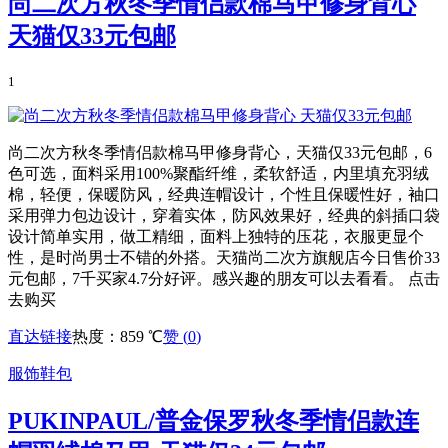
尚二次方秋冬季情侣款棉马甲修身背心
天猫仅33元包邮
1
尚二次方秋冬季情侣款棉马甲修身背心，天猫仅33元包邮，6
色可选，面料采用100%聚酯纤维，柔软舒适，内里填充羽绒
棉，轻便，保暖防风，经典连帽设计，个性且保暖性好，袖口
采用弹力包边设计，穿着实体，防风效果好，经典的斜插口袋
设计简单实用，做工精细，面料上独特的压花，衣服更显个
性，是时尚男士不错的外搭。天猫尚二次方旗舰店今日售价33
元包邮，7千买家4.7分好评。感兴趣的朋友可以去看看。 点击
去购买
直达链接
热度：859 ℃
赞 (
0
)
服饰鞋包
PUKINPAUL/普金保罗秋冬季情侣款连