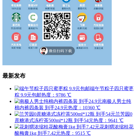
最新发布
端午节粽子四只蜜枣
粽 9.9元包邮
热度：9786 ℃
南极人男士纯
棉内裤四条装 到手24.9元
热度：10360 ℃
兰芳园0
蔗糖港式冻柠茶500ml*12瓶 到手54元
热度：9641 ℃
花刺猬浓缩桂花
酸梅膏1kg 到手7.42元
热度：9515 ℃