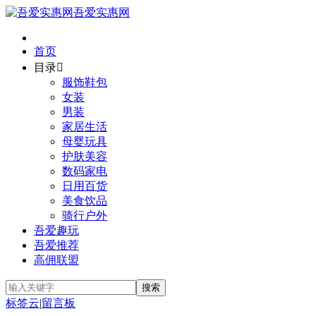
吾爱实惠网
首页
目录

服饰鞋包
女装
男装
家居生活
母婴玩具
护肤美容
数码家电
日用百货
美食饮品
骑行户外
吾爱趣玩
吾爱推荐
高佣联盟
标签云
|
留言板