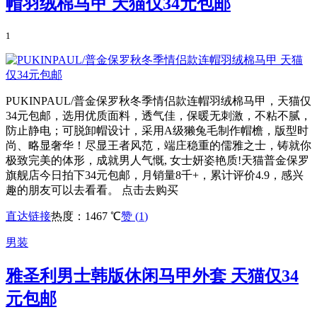
帽羽绒棉马甲 天猫仅34元包邮
1
PUKINPAUL/普金保罗秋冬季情侣款连帽羽绒棉马甲，天猫仅
34元包邮，选用优质面料，透气佳，保暖无刺激，不粘不腻，
防止静电；可脱卸帽设计，采用A级獭兔毛制作帽檐，版型时
尚、略显奢华！尽显王者风范，端庄稳重的儒雅之士，铸就你
极致完美的体形，成就男人气慨, 女士妍姿艳质!天猫普金保罗
旗舰店今日拍下34元包邮，月销量8千+，累计评价4.9，感兴
趣的朋友可以去看看。 点击去购买
直达链接
热度：1467 ℃
赞 (
1
)
男装
雅圣利男士韩版休闲马甲外套 天猫仅34
元包邮