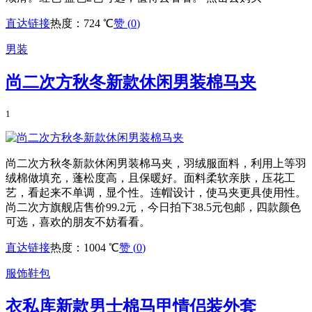
直达链接
热度：724 ℃
赞 (
0
)
男装
尚二次方秋冬新款休闲男装棉马夹
1
尚二次方秋冬新款休闲男装棉马夹，羽绒服面料，利用上等羽
绒棉做填充，蓬松度高，且保暖好。面料柔软亲肤，压花工
艺，看起来不单调，显个性。连帽设计，使马夹更具使用性。
尚二次方旗舰店售价99.2元，今日拍下38.5元包邮，四款颜色
可选，喜欢的朋友不妨看看。
直达链接
热度：1004 ℃
赞 (
0
)
服饰鞋包
衣私库新款男士棉马甲情侣装外套