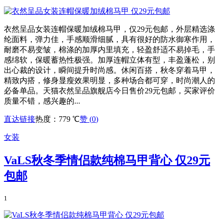
衣然呈品女装连帽保暖加绒棉马甲，仅29元包邮，外层精选涤
纶面料，弹力佳，手感顺滑细腻，具有很好的防水御寒作用，
耐磨不易变皱，棉涤的加厚内里填充，轻盈舒适不易掉毛，手
感绵软，保暖蓄热性极强。加厚连帽立体有型，丰盈蓬松，别
出心裁的设计，瞬间提升时尚感。休闲百搭，秋冬穿着马甲，
精致内搭，修身显瘦效果明显，多种场合都可穿，时尚潮人的
必备单品。天猫衣然呈品旗舰店今日售价29元包邮，买家评价
质量不错，感兴趣的...
直达链接
热度：779 ℃
赞 (
0
)
女装
VaLS秋冬季情侣款纯棉马甲背心 仅29元
包邮
1