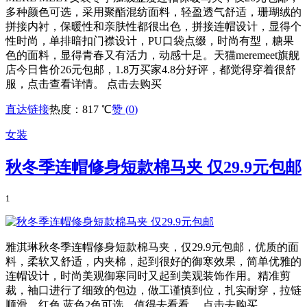
多种颜色可选，采用聚酯混纺面料，轻盈透气舒适，珊瑚绒的
拼接内衬，保暖性和亲肤性都很出色，拼接连帽设计，显得个
性时尚，单排暗扣门襟设计，PU口袋点缀，时尚有型，糖果
色的面料，显得青春又有活力，动感十足。天猫meremeet旗舰
店今日售价26元包邮，1.8万买家4.8分好评，都觉得穿着很舒
服，点击查看详情。 点击去购买
直达链接
热度：817 ℃
赞 (
0
)
女装
秋冬季连帽修身短款棉马夹 仅29.9元包邮
1
雅淇琳秋冬季连帽修身短款棉马夹，仅29.9元包邮，优质的面
料，柔软又舒适，内夹棉，起到很好的御寒效果，简单优雅的
连帽设计，时尚美观御寒同时又起到美观装饰作用。精准剪
裁，袖口进行了细致的包边，做工谨慎到位，扎实耐穿，拉链
顺滑。红色 蓝色2色可选，值得去看看。 点击去购买