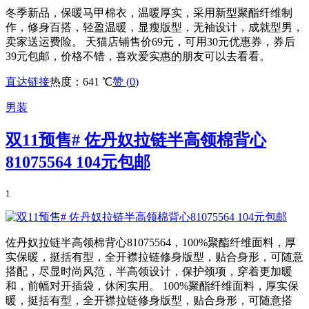
冬季新品，保暖马甲棉衣，温暖厚实，采用新型聚酯纤维制
作，修身百搭，轻盈温暖，显瘦版型，无袖设计，成就型男，
卖家送运费险。 天猫店铺售价69元，可用30元优惠券，券后
39元包邮，价格不错，喜欢爱实惠的朋友可以去看看。
直达链接
热度：641 ℃
赞 (
0
)
男装
双11预售# 佐丹奴拉链半高领棉背心
81075564 104元包邮
1
佐丹奴拉链半高领棉背心81075564，100%聚酯纤维面料，厚
实保暖，挺括有型，全开襟拉链修身版型，贴合身形，可随意
搭配，尽显时尚风范，半高领设计，保护颈项，穿着更加暖
和，前幅对开插袋，休闲实用。 100%聚酯纤维面料，厚实保
暖，挺括有型，全开襟拉链修身版型，贴合身形，可随意搭