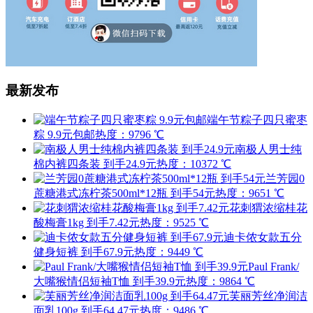
最新发布
端午节粽子四只蜜枣
粽 9.9元包邮
热度：9796 ℃
南极人男士纯
棉内裤四条装 到手24.9元
热度：10372 ℃
兰芳园0
蔗糖港式冻柠茶500ml*12瓶 到手54元
热度：9651 ℃
花刺猬浓缩桂花
酸梅膏1kg 到手7.42元
热度：9525 ℃
迪卡侬女款五分
健身短裤 到手67.9元
热度：9449 ℃
Paul Frank/
大嘴猴情侣短袖T恤 到手39.9元
热度：9864 ℃
芙丽芳丝净润洁
面乳100g 到手64.47元
热度：9486 ℃