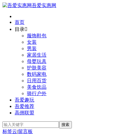
吾爱实惠网
首页
目录

服饰鞋包
女装
男装
家居生活
母婴玩具
护肤美容
数码家电
日用百货
美食饮品
骑行户外
吾爱趣玩
吾爱推荐
高佣联盟
标签云
|
留言板