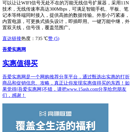
可以让让WIFI信号无处不在的万能无线信号扩展器，采用11N
技术，无线传速率高达300Mbps，可满足智能手机、平板、笔
记本等终端同时接入，提供高效的数据传输。外形小巧紧凑，
内置电源，可更换式插头设计，即插即用。一键万能中继，外
置双天线，信号强，覆盖范围广。
直达链接
热度：735 ℃
赞 (
5
)
吾爱实惠网
实惠值得买
吾爱实惠网是一个网购推荐分享平台，通过甄选出实惠的打折
商品和促销信息、攻略，真正让你发现实惠值得买的东西！如
果觉得[吾爱实惠网]不错，请把www.15ash.com分享给您朋友
们，感谢！