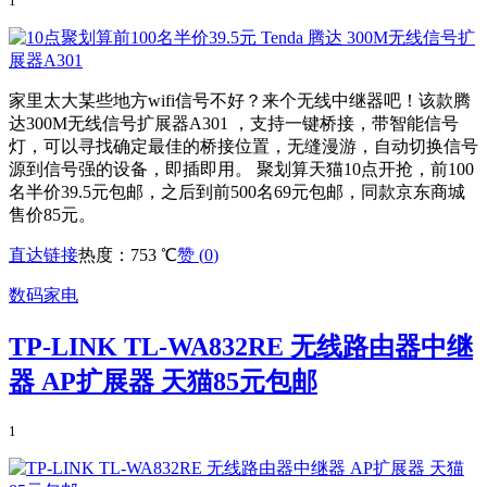
1
家里太大某些地方wifi信号不好？来个无线中继器吧！该款腾
达300M无线信号扩展器A301 ，支持一键桥接，带智能信号
灯，可以寻找确定最佳的桥接位置，无缝漫游，自动切换信号
源到信号强的设备，即插即用。 聚划算天猫10点开抢，前100
名半价39.5元包邮，之后到前500名69元包邮，同款京东商城
售价85元。
直达链接
热度：753 ℃
赞 (
0
)
数码家电
TP-LINK TL-WA832RE 无线路由器中继
器 AP扩展器 天猫85元包邮
1